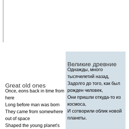
Великие древние
Однажды, много
тысячелетий назад,
Задолго до того, как был
Great
old
ones
рожден человек,
Once
,
eons
back
in
time
from
Они пришли откуда-то из
here
космоса,
Long
before
man
was
born
И сотворили облик новой
They
came
from
somewhere
планеты.
out
of
space
Shaped
the
young
planet's