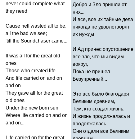
never
could
complete
what
Добро и Зло пришли от
they
need
них...
И все, все их тайные дела
Cause
hell
wasted
all
to
be
,
никогда не удовлетворят
all
the
bad
we
see
;
их нужды
'
till
the
Soundchaser
came
...
И Ад принес опустошение,
It
was
all
for
the
great
old
все зло, что мы видим
ones
вокруг,
Those
who
created
life
Пока не пришел
And
life
carried
on
and
on
Безупречный...
and
on
They
gave
all
for
the
great
Это все было благодаря
old
ones
Великим древним,
Under
the
new
born
sun
Тем, кто создал жизнь.
Where
life
carried
on
and
on
И жизнь продолжалась и
and
on
...
продолжалась.
Они отдали все Великим
Life
carried
on
for
the
great
древним,