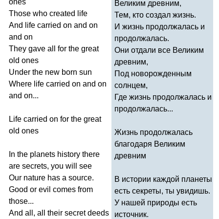
ones
Великим древним,
Those
who
created
life
Тем, кто создал жизнь.
And
life
carried
on
and
on
И жизнь продолжалась и
and
on
продолжалась.
They
gave
all
for
the
great
Они отдали все Великим
old
ones
древним,
Under
the
new
born
sun
Под новорожденным
Where
life
carried
on
and
on
солнцем,
and
on
...
Где жизнь продолжалась и
продолжалась...
Life
carried
on
for
the
great
old
ones
Жизнь продолжалась
благодаря Великим
In
the
planets
history
there
древним
are
secrets
,
you
will
see
Our
nature
has
a
source
.
В истории каждой планеты
Good
or
evil
comes
from
есть секреты, ты увидишь.
those
...
У нашей природы есть
And
all
,
all
their
secret
deeds
источник.