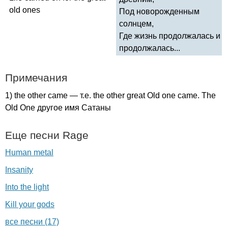
old
ones
Под новорожденным
солнцем,
Где жизнь продолжалась и
продолжалась...
Примечания
1)
the
other
came
— т.е.
the
other
great
Old
one
came
.
The
Old
One
другое имя Сатаны
Еще песни
Rage
Human metal
Insanity
Into the light
Kill your gods
все песни (17)