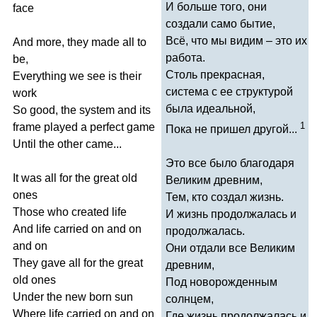
И больше того, они
face
создали само бытие,
Всё, что мы видим – это их
And
more
,
they
made
all
to
работа.
be
,
Столь прекрасная,
Everything
we
see
is
their
система с ее структурой
work
была идеальной,
So
good
,
the
system
and
its
1
frame
played
a
perfect
game
Пока не пришел другой...
Until
the
other
came
...
Это все было благодаря
It
was
all
for
the
great
old
Великим древним,
ones
Тем, кто создал жизнь.
Those
who
created
life
И жизнь продолжалась и
And
life
carried
on
and
on
продолжалась.
and
on
Они отдали все Великим
They
gave
all
for
the
great
древним,
old
ones
Под новорожденным
Under
the
new
born
sun
солнцем,
Where
life
carried
on
and
on
Где жизнь продолжалась и