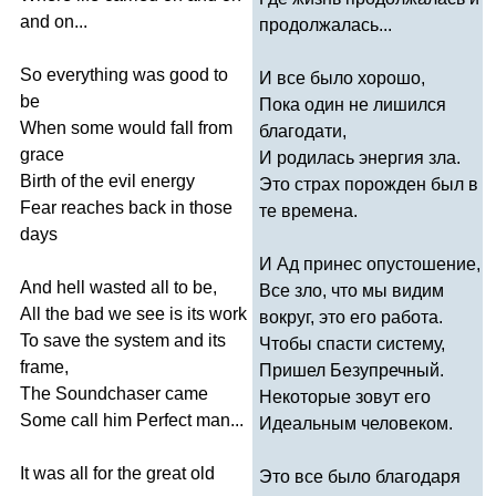
and
on
...
продолжалась...
So
everything
was
good
to
И все было хорошо,
be
Пока один не лишился
When
some
would
fall
from
благодати,
grace
И родилась энергия зла.
Birth
of
the
evil
energy
Это страх порожден был в
Fear
reaches
back
in
those
те времена.
days
И Ад принес опустошение,
And
hell
wasted
all
to
be
,
Все зло, что мы видим
All
the
bad
we
see
is
its
work
вокруг, это его работа.
To
save
the
system
and
its
Чтобы спасти систему,
frame
,
Пришел Безупречный.
The
Soundchaser
came
Некоторые зовут его
Some
call
him
Perfect
man
...
Идеальным человеком.
It
was
all
for
the
great
old
Это все было благодаря