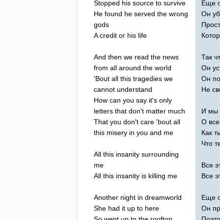
Stopped
his
source
to
survive
Еще о
He
found
he
served
the
wrong
Он уб
gods
Прост
A
credit
or
his
life
Котор
And
then
we
read
the
news
Так ч
from
all
around
the
world
Он ус
'
Bout
all
this
tragedies
we
Он по
cannot
understand
Не св
How
can
you
say
it's
only
letters
that
don't
matter
much
И мы 
That
you
don't
care
'
bout
all
О все
this
misery
in
you
and
me
Как т
Что т
All
this
insanity
surrounding
me
Все э
All
this
insanity
is
killing
me
Все э
Another
night
in
dreamworld
Еще о
She
had
it
up
to
here
Он пр
So
went
up
to
the
rooftop
Поэто