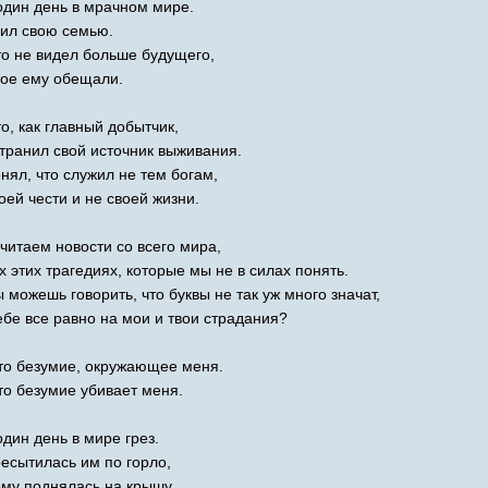
дин день в мрачном мире.
ил свою семью.
о не видел больше будущего,
ое ему обещали.
то, как главный добытчик,
транил свой источник выживания.
нял, что служил не тем богам,
оей чести и не своей жизни.
читаем новости со всего мира,
х этих трагедиях, которые мы не в силах понять.
ы можешь говорить, что буквы не так уж много значат,
ебе все равно на мои и твои страдания?
то безумие, окружающее меня.
то безумие убивает меня.
дин день в мире грез.
есытилась им по горло,
му поднялась на крышу