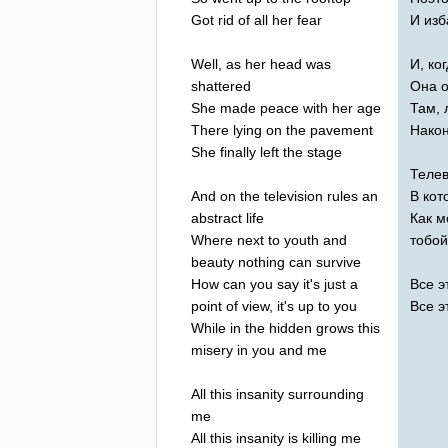
Got
rid
of
all
her
fear
И изб
Well
,
as
her
head
was
И, ко
shattered
Она о
She
made
peace
with
her
age
Там, 
There
lying
on
the
pavement
Након
She
finally
left
the
stage
Телев
And
on
the
television
rules
an
В кот
abstract
life
Как м
Where
next
to
youth
and
тобой
beauty
nothing
can
survive
How
can
you
say
it's
just
a
Все э
point
of
view
,
it's
up
to
you
Все э
While
in
the
hidden
grows
this
misery
in
you
and
me
All
this
insanity
surrounding
me
All
this
insanity
is
killing
me