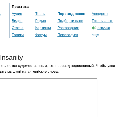
Практика
ь
Аудио
Тесты
Перевод песен
Анекдоты
ь
Видео
Радио
Подборки слов
Тексты англ.
Статьи
Картинки
Разговорник
озвучка
Топики
Форум
Переводчик
еще...
Insanity
 является художественным, т.е. перевод недословный. Чтобы узнат
ить мышкой на английские слова.