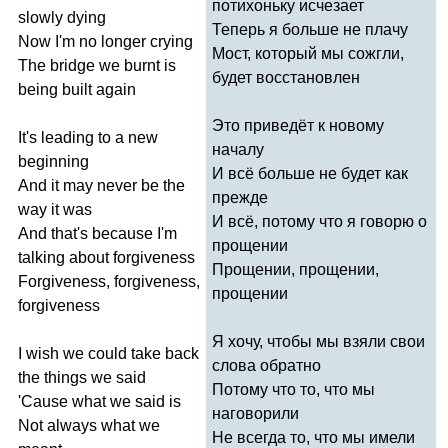
потихоньку исчезает
slowly
dying
Теперь я больше не плачу
Now
I'm
no
longer
crying
Мост, который мы сожгли,
The
bridge
we
burnt
is
будет восстановлен
being
built
again
Это приведёт к новому
It's
leading
to
a
new
началу
beginning
И всё больше не будет как
And
it
may
never
be
the
прежде
way
it
was
И всё, потому что я говорю о
And
that's
because
I'm
прощении
talking
about
forgiveness
Прощении, прощении,
Forgiveness
,
forgiveness
,
прощении
forgiveness
Я хочу, чтобы мы взяли свои
I
wish
we
could
take
back
слова обратно
the
things
we
said
Потому что то, что мы
'
Cause
what
we
said
is
наговорили
Not
always
what
we
Не всегда то, что мы имели