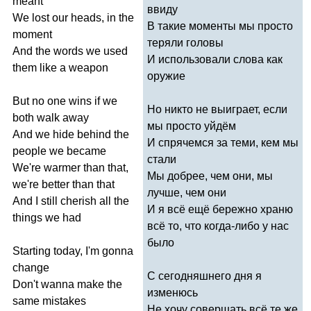
meant
ввиду
We
lost
our
heads
,
in
the
В такие моменты мы просто
moment
теряли головы
And
the
words
we
used
И использовали слова как
them
like
a
weapon
оружие
But
no
one
wins
if
we
Но никто не выиграет, если
both
walk
away
мы просто уйдём
And
we
hide
behind
the
И спрячемся за теми, кем мы
people
we
became
стали
We're
warmer
than
that
,
Мы добрее, чем они, мы
we're
better
than
that
лучше, чем они
And
I
still
cherish
all
the
И я всё ещё бережно храню
things
we
had
всё то, что когда-либо у нас
было
Starting
today
,
I'm
gonna
change
С сегодняшнего дня я
Don't
wanna
make
the
изменюсь
same
mistakes
Не хочу совершать всё те же