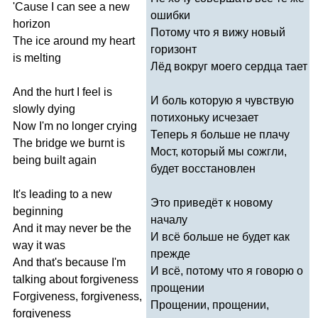
'
Cause
I
can
see
a
new
ошибки
horizon
Потому что я вижу новый
The
ice
around
my
heart
горизонт
is
melting
Лёд вокруг моего сердца тает
And
the
hurt
I
feel
is
И боль которую я чувствую
slowly
dying
потихоньку исчезает
Now
I'm
no
longer
crying
Теперь я больше не плачу
The
bridge
we
burnt
is
Мост, который мы сожгли,
being
built
again
будет восстановлен
It's
leading
to
a
new
Это приведёт к новому
beginning
началу
And
it
may
never
be
the
И всё больше не будет как
way
it
was
прежде
And
that's
because
I'm
И всё, потому что я говорю о
talking
about
forgiveness
прощении
Forgiveness
,
forgiveness
,
Прощении, прощении,
forgiveness