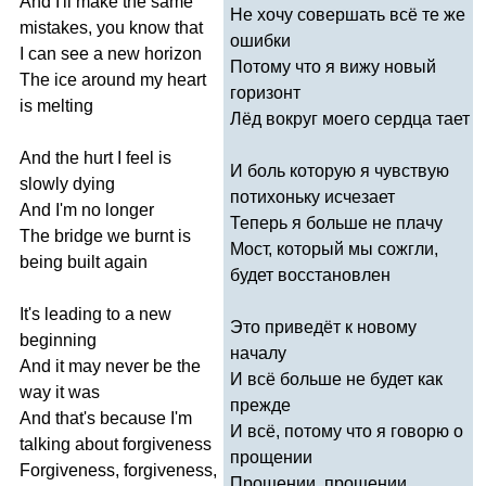
And
I'll
make
the
same
Не хочу совершать всё те же
mistakes
,
you
know
that
ошибки
I
can
see
a
new
horizon
Потому что я вижу новый
The
ice
around
my
heart
горизонт
is
melting
Лёд вокруг моего сердца тает
And
the
hurt
I
feel
is
И боль которую я чувствую
slowly
dying
потихоньку исчезает
And
I'm
no
longer
Теперь я больше не плачу
The
bridge
we
burnt
is
Мост, который мы сожгли,
being
built
again
будет восстановлен
It's
leading
to
a
new
Это приведёт к новому
beginning
началу
And
it
may
never
be
the
И всё больше не будет как
way
it
was
прежде
And
that's
because
I'm
И всё, потому что я говорю о
talking
about
forgiveness
прощении
Forgiveness
,
forgiveness
,
Прощении, прощении,