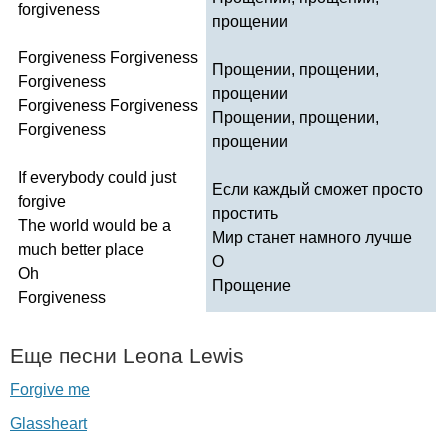
forgiveness
прощении
Forgiveness
Forgiveness
Прощении, прощении,
Forgiveness
прощении
Forgiveness
Forgiveness
Прощении, прощении,
Forgiveness
прощении
If
everybody
could
just
Если каждый сможет просто
forgive
простить
The
world
would
be
a
Мир станет намного лучше
much
better
place
О
Oh
Прощение
Forgiveness
Еще песни
Leona
Lewis
Forgive me
Glassheart