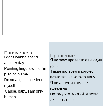
Forgiveness
Прощение
I
don't
wanna
spend
Я не хочу провести ещё один
another
day
день
Pointing
fingers
while
I'm
Тыкая пальцем в кого-то,
placing
blame
возлагать на кого-то вину
I'm
no
angel
,
imperfect
Я не ангел, я сама не
myself
идеальна
'
Cause
,
baby
,
I
am
only
Потому что, милый, я всего
human
лишь человек