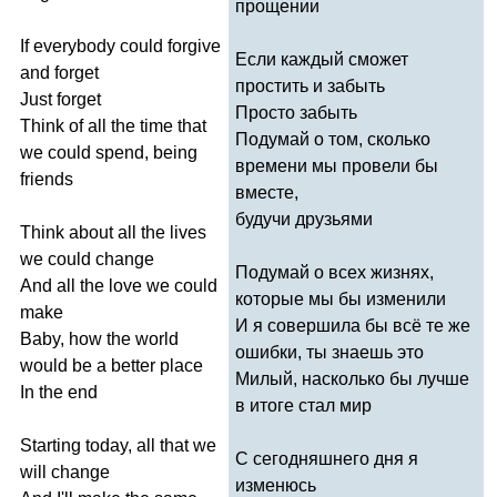
прощении
If
everybody
could
forgive
Если каждый сможет
and
forget
простить и забыть
Just
forget
Просто забыть
Think
of
all
the
time
that
Подумай о том, сколько
we
could
spend
,
being
времени мы провели бы
friends
вместе,
будучи друзьями
Think
about
all
the
lives
we
could
change
Подумай о всех жизнях,
And
all
the
love
we
could
которые мы бы изменили
make
И я совершила бы всё те же
Baby
,
how
the
world
ошибки, ты знаешь это
would
be
a
better
place
Милый, насколько бы лучше
In
the
end
в итоге стал мир
Starting
today
,
all
that
we
С сегодняшнего дня я
will
change
изменюсь