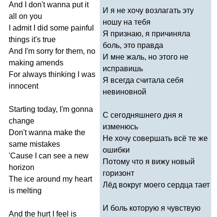
And
I
don't
wanna
put
it
И я не хочу возлагать эту
all
on
you
ношу на тебя
I
admit
I
did
some
painful
Я признаю, я причиняла
things
it's
true
боль, это правда
And
I'm
sorry
for
them
,
no
И мне жаль, но этого не
making
amends
исправишь
For
always
thinking
I
was
Я всегда считала себя
innocent
невиновной
Starting
today
,
I'm
gonna
С сегодняшнего дня я
change
изменюсь
Don't
wanna
make
the
Не хочу совершать всё те же
same
mistakes
ошибки
'
Cause
I
can
see
a
new
Потому что я вижу новый
horizon
горизонт
The
ice
around
my
heart
Лёд вокруг моего сердца тает
is
melting
И боль которую я чувствую
And
the
hurt
I
feel
is