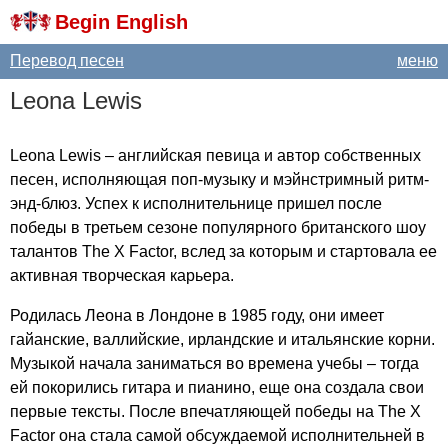
Begin English
Перевод песен
меню
Leona
Lewis
Leona
Lewis
– английская певица и автор собственных
песен, исполняющая поп-музыку и мэйнстримный ритм-
энд-блюз. Успех к исполнительнице пришел после
победы в третьем сезоне популярного британского шоу
талантов
The
X
Factor
, вслед за которым и стартовала ее
активная творческая карьера.
Родилась Леона в Лондоне в 1985 году, они имеет
гайанские, валлийские, ирландские и итальянские корни.
Музыкой начала заниматься во времена учебы – тогда
ей покорились гитара и пианино, еще она создала свои
первые тексты. После впечатляющей победы на
The
X
Factor
она стала самой обсуждаемой исполнительней в