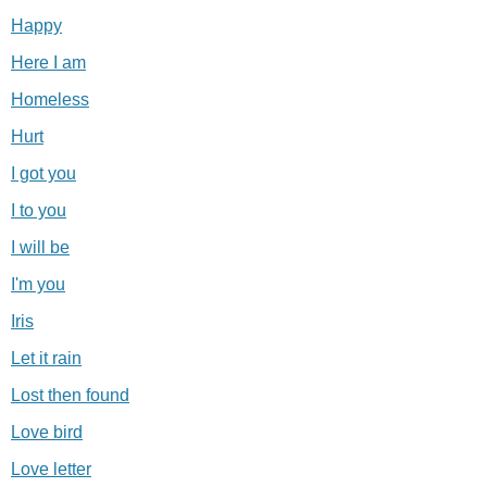
Happy
Here I am
Homeless
Hurt
I got you
I to you
I will be
I'm you
Iris
Let it rain
Lost then found
Love bird
Love letter