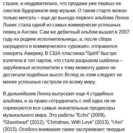
стране, и неудивительно, что продажи уже первых ее
синглов будоражили мир музыки. О таком старте можно
только мечтать – еще до выхода первого альбома Леона
Льюис стала одной из самых коммерчески успешных
певиц в Англии. Сам же дебютный альбом вышел в 2007
году на родине исполнительницы, а, после сбора
наградного и коммерческого «урожая», отправился
покорять Америку. В США пластинка “
Spirit
” быстро
взлетела в топ чартов, что стало разрывом шаблона –
зарубежные исполнители к тому моменту давно не
достигали подобных высот. Вслед за этим следуют не
менее успешные гастроли по всему миру.
В дальнейшем Леона выпускает еще 4 студийных
альбома, и за право сотрудничать с ней едва ли не
соревнуются все самые значительные продюсеры
музыкального мира. Это работы “
Echo
” (2009),
“
Glassheart
” (2012), “
Christmas
,
With
Love
” (2013), “
I
Am
”
(2015). Особого внимания также заслуживают твердые