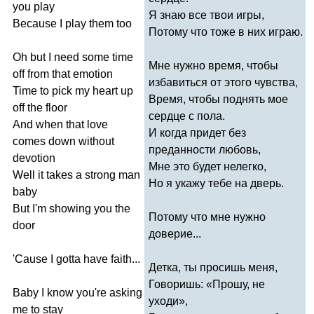
you
play
Я знаю все твои игры,
Because
I
play
them
too
Потому что тоже в них играю.
Oh
but
I
need
some
time
Мне нужно время, чтобы
off
from
that
emotion
избавиться от этого чувства,
Time
to
pick
my
heart
up
Время, чтобы поднять мое
off
the
floor
сердце с пола.
And
when
that
love
И когда придет без
comes
down
without
преданности любовь,
devotion
Мне это будет нелегко,
Well
it
takes
a
strong
man
Но я укажу тебе на дверь.
baby
But
I'm
showing
you
the
Потому что мне нужно
door
доверие...
'
Cause
I
gotta
have
faith
...
Детка, ты просишь меня,
Говоришь: «Прошу, не
Baby
I
know
you're
asking
уходи»,
me
to
stay