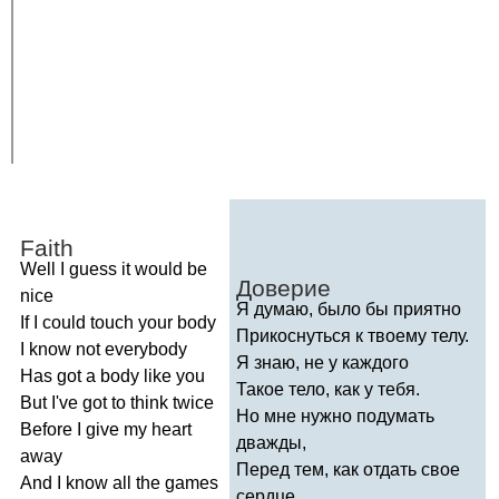
Faith
Well
I
guess
it
would
be
Доверие
nice
Я думаю, было бы приятно
If
I
could
touch
your
body
Прикоснуться к твоему телу.
I
know
not
everybody
Я знаю, не у каждого
Has
got
a
body
like
you
Такое тело, как у тебя.
But
I've
got
to
think
twice
Но мне нужно подумать
Before
I
give
my
heart
дважды,
away
Перед тем, как отдать свое
And
I
know
all
the
games
сердце.