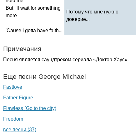
hold
me
But
I'll
wait
for
something
Потому что мне нужно
more
доверие...
'
Cause
I
gotta
have
faith
...
Примечания
Песня является саундтреком сериала «Доктор Хаус».
Еще песни
George
Michael
Fastlove
Father Figure
Flawless (Go to the city)
Freedom
все песни (37)