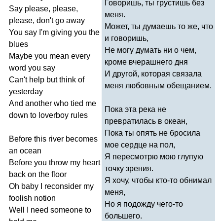
Говоришь, ты грустишь без
Say
please
,
please
,
меня.
please
,
don't
go
away
Может, ты думаешь то же, что
You
say
I'm
giving
you
the
и говоришь,
blues
Не могу думать ни о чем,
Maybe
you
mean
every
кроме вчерашнего дня
word
you
say
И другой, которая связала
Can't
help
but
think
of
меня любовным обещанием.
yesterday
And
another
who
tied
me
Пока эта река не
down
to
loverboy
rules
превратилась в океан,
Пока ты опять не бросила
Before
this
river
becomes
мое сердце на пол,
an
ocean
Я пересмотрю мою глупую
Before
you
throw
my
heart
точку зрения.
back
on
the
floor
Я хочу, чтобы кто-то обнимал
Oh
baby
I
reconsider
my
меня,
foolish
notion
Но я подожду чего-то
Well
I
need
someone
to
большего.