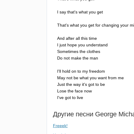
I
say
that's
what
you
get
That's
what
you
get
for
changing
your
m
And
after
all
this
time
I
just
hope
you
understand
Sometimes
the
clothes
Do
not
make
the
man
I'll
hold
on
to
my
freedom
May
not
be
what
you
want
from
me
Just
the
way
it's
got
to
be
Lose
the
face
now
I've
got
to
live
Другие песни
George
Mich
Freeek!