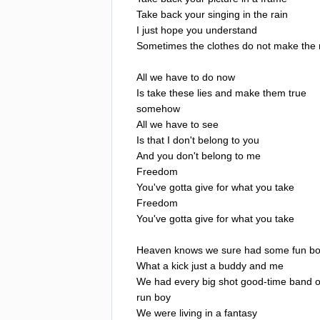
Take
back
your
singing
in
the
rain
I
just
hope
you
understand
Sometimes
the
clothes
do
not
make
the
All
we
have
to
do
now
Is
take
these
lies
and
make
them
true
somehow
All
we
have
to
see
Is
that
I
don't
belong
to
you
And
you
don't
belong
to
me
Freedom
You've
gotta
give
for
what
you
take
Freedom
You've
gotta
give
for
what
you
take
Heaven
knows
we
sure
had
some
fun
b
What
a
kick
just
a
buddy
and
me
We
had
every
big
shot
good-time
band
run
boy
We
were
living
in
a
fantasy