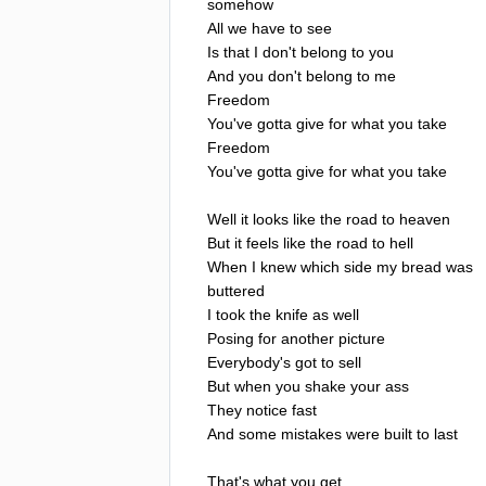
somehow
All
we
have
to
see
Is
that
I
don't
belong
to
you
And
you
don't
belong
to
me
Freedom
You've
gotta
give
for
what
you
take
Freedom
You've
gotta
give
for
what
you
take
Well
it
looks
like
the
road
to
heaven
But
it
feels
like
the
road
to
hell
When
I
knew
which
side
my
bread
was
buttered
I
took
the
knife
as
well
Posing
for
another
picture
Everybody's
got
to
sell
But
when
you
shake
your
ass
They
notice
fast
And
some
mistakes
were
built
to
last
That's
what
you
get