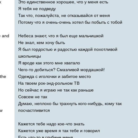
k
Это единственное хорошее, что у меня есть
Я тебя не подведу
Так что, пожалуйста, не отказывайся от меня
Потому что я очень-очень хотел бы побыть с тобой
e
and
Небеса знают, что я был еще мальчишкой
Не знал, кем хочу быть
Я был гордостью и радостью каждой похотливой
школьницы
Я вроде как этого мне хватало
Чего-то добиться? Смазливой мордашкой!
the
Одежда с иголочки и забитое место
На твоем рок-энд-рольном ТВ
Но сейчас я играю не так как раньше
Совсем не так
Думаю, неплохо бы трахнуть кого-нибудь, кому так
w
посчастливится
Кажется тебе надо кое-что знать
Кажется уже время я так тебе и говорил
Есть что-то в глубине меня