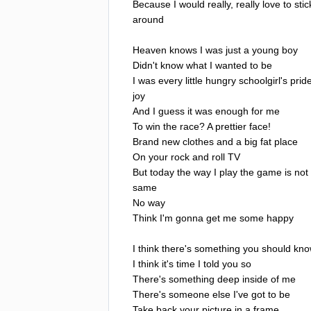
Because
I
would
really
,
really
love
to
stic
around
Heaven
knows
I
was
just
a
young
boy
Didn't
know
what
I
wanted
to
be
I
was
every
little
hungry
schoolgirl's
prid
joy
And
I
guess
it
was
enough
for
me
To
win
the
race
?
A
prettier
face
!
Brand
new
clothes
and
a
big
fat
place
On
your
rock
and
roll
TV
But
today
the
way
I
play
the
game
is
not
same
No
way
Think
I'm
gonna
get
me
some
happy
I
think
there's
something
you
should
kno
I
think
it's
time
I
told
you
so
There's
something
deep
inside
of
me
There's
someone
else
I've
got
to
be
Take
back
your
picture
in
a
frame