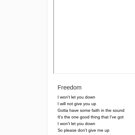
Freedom
I
won't
let
you
down
I
will
not
give
you
up
Gotta
have
some
faith
in
the
sound
It's
the
one
good
thing
that
I've
got
I
won't
let
you
down
So
please
don't
give
me
up