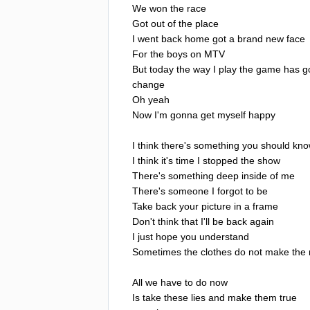
We
won
the
race
Got
out
of
the
place
I
went
back
home
got
a
brand
new
face
For
the
boys
on
MTV
But
today
the
way
I
play
the
game
has
g
change
Oh
yeah
Now
I'm
gonna
get
myself
happy
I
think
there's
something
you
should
kno
I
think
it's
time
I
stopped
the
show
There's
something
deep
inside
of
me
There's
someone
I
forgot
to
be
Take
back
your
picture
in
a
frame
Don't
think
that
I'll
be
back
again
I
just
hope
you
understand
Sometimes
the
clothes
do
not
make
the
All
we
have
to
do
now
Is
take
these
lies
and
make
them
true