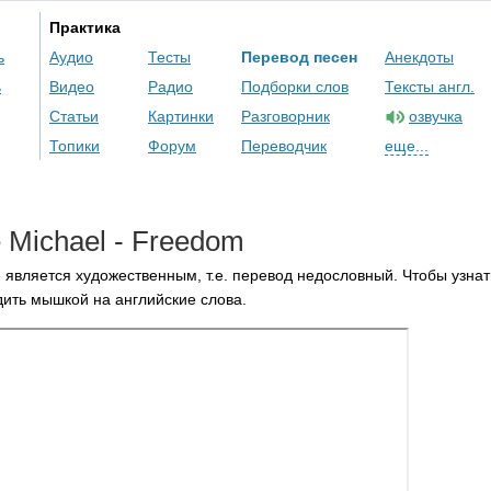
Практика
ь
Аудио
Тесты
Перевод песен
Анекдоты
ь
Видео
Радио
Подборки слов
Тексты англ.
Статьи
Картинки
Разговорник
озвучка
Топики
Форум
Переводчик
еще...
e
Michael
-
Freedom
 является художественным, т.е. перевод недословный. Чтобы узнат
ить мышкой на английские слова.