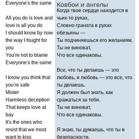
Everyone's
the
same
Ковбои и ангелы
Когда твое сердце находится в
All
you
do
is
love
and
чьих-то руках,
love
is
all
you
do
Словно граната в руках
I
should
know
by
now
обезьяны —
the
way
I
fought
for
Ты подчиняешься его желаниям.
you
Ты не виноват,
You're
not
to
blame
Что все одинаковы.
Everyone's
the
same
Все, что ты делаешь — это
I
know
you
think
that
любовь, и любовь — это все, что
you're
safe
ты делаешь.
Mister
Я должен был знать, как
Harmless
deception
сражаться за тебя.
That
keeps
love
at
Ты не виноват,
bay
Что все одинаковы.
It's
the
ones
who
resist
that
we
most
Я знаю, ты думаешь, что ты в
want
to
kiss
безопасности,