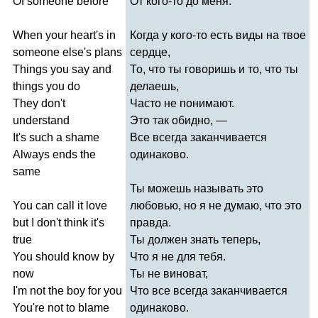
Of
someone
before
От кого-то до меня.
When
your
heart's
in
Когда у кого-то есть виды на твое
someone
else's
plans
сердце,
Things
you
say
and
То, что ты говоришь и то, что ты
things
you
do
делаешь,
They
don't
Часто не понимают.
understand
Это так обидно, —
It's
such
a
shame
Все всегда заканчивается
Always
ends
the
одинаково.
same
Ты можешь называть это
You
can
call
it
love
любовью, но я не думаю, что это
but
I
don't
think
it's
правда.
true
Ты должен знать теперь,
You
should
know
by
Что я не для тебя.
now
Ты не виноват,
I'm
not
the
boy
for
you
Что все всегда заканчивается
You're
not
to
blame
одинаково.