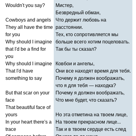
Wouldn't
you
say
?
Мистер,
Безвредный обман,
Cowboys
and
angels
Что держит любовь на
They
all
have
the
time
расстоянии.
for
you
Тех, кто сопротивляется мы
Why
should
I
imagine
больше всего хотим поцеловать.
that
I'd
be
a
find
for
Так бы ты сказал?
you
Why
should
I
imagine
Ковбои и ангелы,
That
I'd
have
Они все находят время для тебя.
something
to
say
Почему я должен воображать,
что я для тебя — находка?
But
that
scar
on
your
Почему я должен воображать,
face
Что мне будет, что сказать?
That
beautiful
face
of
yours
Но эта отметина на твоем лице,
In
your
heart
there's
a
На твоем прекрасном лице...
trace
Так и в твоем сердце есть след