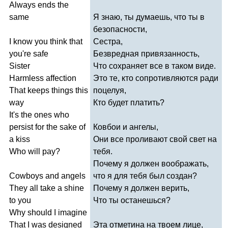
Always
ends
the
same
Я знаю, ты думаешь, что ты в
безопасности,
I
know
you
think
that
Сестра,
you're
safe
Безвредная привязанность,
Sister
Что сохраняет все в таком виде.
Harmless
affection
Это те, кто сопротивляются ради
That
keeps
things
this
поцелуя,
way
Кто будет платить?
It's
the
ones
who
persist
for
the
sake
of
Ковбои и ангелы,
a
kiss
Они все проливают свой свет на
Who
will
pay
?
тебя.
Почему я должен воображать,
Cowboys
and
angels
что я для тебя был создан?
They
all
take
a
shine
Почему я должен верить,
to
you
Что ты останешься?
Why
should
I
imagine
That
I
was
designed
Эта отметина на твоем лице,