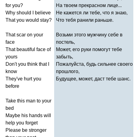
for
you
?
На твоем прекрасном лице...
Why
should
I
believe
Не кажется ли тебе, что я знаю,
That
you
would
stay
?
Что тебя ранили раньше.
That
scar
on
your
Возьми этого мужчину себе в
face
постель,
That
beautiful
face
of
Может, его руки помогут тебе
yours
забыть,
Don't
you
think
that
I
Пожалуйста, будь сильнее своего
know
прошлого,
They've
hurt
you
Будущее, может, даст тебе шанс.
before
Take
this
man
to
your
bed
Maybe
his
hands
will
help
you
forget
Please
be
stronger