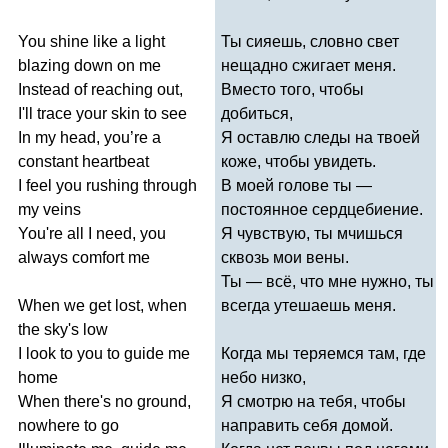
You
shine
like
a
light
Ты сияешь, словно свет
blazing
down
on
me
нещадно сжигает меня.
Instead
of
reaching
out
,
Вместо того, чтобы
I'll
trace
your
skin
to
see
добиться,
In
my
head
,
you
’
re
a
Я оставлю следы на твоей
constant
heartbeat
коже, чтобы увидеть.
I
feel
you
rushing
through
В моей голове ты —
my
veins
постоянное сердцебиение.
You're
all
I
need
,
you
Я чувствую, ты мчишься
always
comfort
me
сквозь мои вены.
Ты — всё, что мне нужно, ты
When
we
get
lost
,
when
всегда утешаешь меня.
the
sky's
low
I
look
to
you
to
guide
me
Когда мы теряемся там, где
home
небо низко,
When
there's
no
ground
,
Я смотрю на тебя, чтобы
nowhere
to
go
направить себя домой.