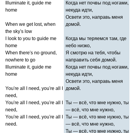
Illuminate
it
,
guide
me
Когда нет почвы под ногами,
home
некуда идти,
Освети это, направь меня
When
we
get
lost
,
when
домой.
the
sky's
low
I
look
to
you
to
guide
me
Когда мы теряемся там, где
home
небо низко,
When
there's
no
ground
,
Я смотрю на тебя, чтобы
nowhere
to
go
направить себя домой.
Illuminate
it
,
guide
me
Когда нет почвы под ногами,
home
некуда идти,
Освети это, направь меня
You're
all
I
need
,
you're
all
I
домой.
need
,
You're
all
I
need
,
you're
all
I
Ты — всё, что мне нужно, ты
need
,
— всё, что мне нужно,
You're
all
I
need
,
you're
all
I
Ты — всё, что мне нужно, ты
need
.
— всё, что мне нужно,
Ты — всё, что мне нужно, ты