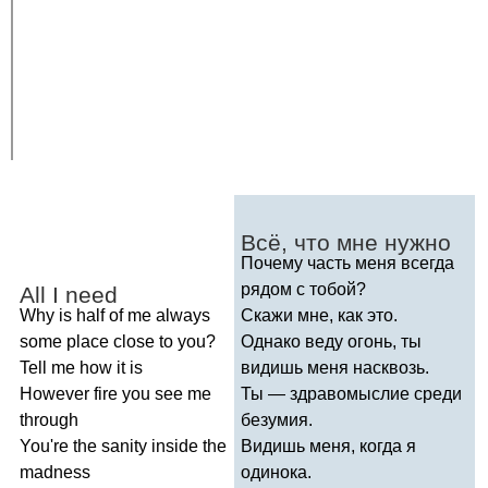
Всё, что мне нужно
Почему часть меня всегда
рядом с тобой?
All
I
need
Why
is
half
of
me
always
Скажи мне, как это.
some
place
close
to
you
?
Однако веду огонь, ты
Tell
me
how
it
is
видишь меня насквозь.
However
fire
you
see
me
Ты — здравомыслие среди
through
безумия.
You're
the
sanity
inside
the
Видишь меня, когда я
madness
одинока.