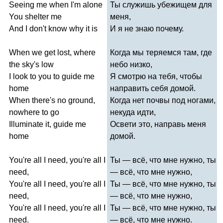
Seeing
me
when
I'm
alone
Ты служишь убежищем для
You
shelter
me
меня,
And
I
don't
know
why
it
is
И я не знаю почему.
When
we
get
lost
,
where
Когда мы теряемся там, где
the
sky's
low
небо низко,
I
look
to
you
to
guide
me
Я смотрю на тебя, чтобы
home
направить себя домой.
When
there's
no
ground
,
Когда нет почвы под ногами,
nowhere
to
go
некуда идти,
Illuminate
it
,
guide
me
Освети это, направь меня
home
домой.
You're
all
I
need
,
you're
all
I
Ты — всё, что мне нужно, ты
need
,
— всё, что мне нужно,
You're
all
I
need
,
you're
all
I
Ты — всё, что мне нужно, ты
need
,
— всё, что мне нужно,
You're
all
I
need
,
you're
all
I
Ты — всё, что мне нужно, ты
need
.
— всё, что мне нужно.