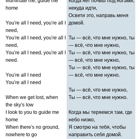
Illuminate
me
,
guide
me
Когда нет почвы под ногами,
home
некуда идти,
Освети это, направь меня
You're
all
I
need
,
you're
all
I
домой.
need
,
You're
all
I
need
,
you're
all
I
Ты — всё, что мне нужно, ты
need
,
— всё, что мне нужно,
You're
all
I
need
,
you're
all
I
Ты — всё, что мне нужно, ты
need
.
— всё, что мне нужно,
Ты — всё, что мне нужно, ты
You're
all
I
need
— всё, что мне нужно.
You're
all
I
need
Ты — всё, что мне нужно,
When
we
get
lost
,
when
Ты — всё, что мне нужно.
the
sky's
low
I
look
to
you
to
guide
me
Когда мы теряемся там, где
home
небо низко,
When
there's
no
ground
,
Я смотрю на тебя, чтобы
nowhere
to
go
направить себя домой.