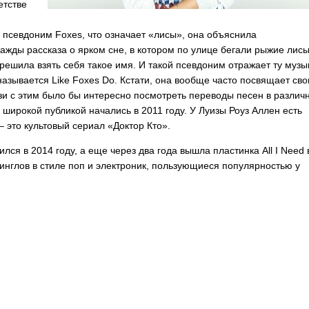
етстве
й псевдоним
Foxes
, что означает «лисы», она объяснила
ажды рассказа о ярком сне, в котором по улице бегали рыжие лисы
 решила взять себя такое имя. И такой псевдоним отражает ту музы
 называется
Like
Foxes
Do
. Кстати, она вообще часто посвящает сво
и с этим было бы интересно посмотреть переводы песен в различ
широкой публикой начались в 2011 году. У Луизы Роуз Аллен есть
– это культовый сериал «Доктор Кто».
лся в 2014 году, а еще через два года вышла пластинка
All
I
Need
 синглов в стиле поп и электроник, пользующиеся популярностью у