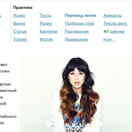
Практика
ь
Аудио
Тесты
Перевод песен
Анекдоты
ь
Видео
Радио
Подборки слов
Тексты англ.
Статьи
Картинки
Разговорник
озвучка
Топики
Форум
Переводчик
еще...
ежит
ллен.
делью.
заметный
ра-
рой
лийского
те.