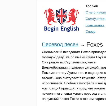
Теория
С чего начат
Самоучител
Грамматика
Слова
Foxes
Перевод песен
→
Сценический псевдоним
Foxes
принадл
молодой девушке по имени Луиза Роуз А
Она родом из Саутгемптона, что в
Великобритании, является актрисой, мо
Помимо этого у Луизы есть и еще один 
талант – она выступает в качестве авто
исполнителя. Особая атмосфера и наст
композиций приводит к тому, что многие
поклонники спешат узнать перевод с анг
на русский песен
Foxes
в точном вариан