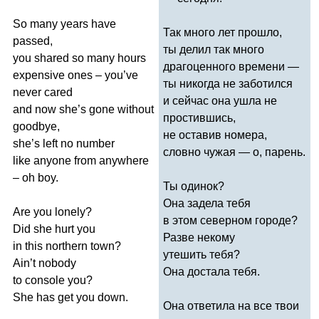
So
many
years
have
Так много лет прошло,
passed
,
ты делил так много
you
shared
so
many
hours
драгоценного времени —
expensive
ones
–
you
’
ve
ты никогда не заботился
never
cared
и сейчас она ушла не
and
now
she
’
s
gone
without
простившись,
goodbye
,
не оставив номера,
she
’
s
left
no
number
словно чужая — о, парень.
like
anyone
from
anywhere
–
oh
boy
.
Ты одинок?
Она задела тебя
Are
you
lonely
?
в этом северном городе?
Did
she
hurt
you
Разве некому
in
this
northern
town
?
утешить тебя?
Ain
’
t
nobody
Она достала тебя.
to
console
you
?
She
has
get
you
down
.
Она ответила на все твои