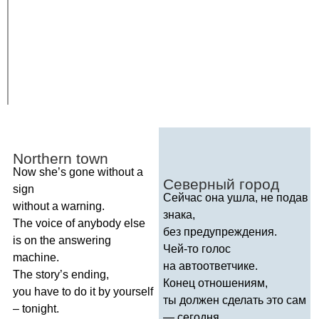
Northern
town
Now
she
’
s
gone
without
a
Северный город
sign
Сейчас она ушла, не подав
without
a
warning
.
знака,
The
voice
of
anybody
else
без предупреждения.
is
on
the
answering
Чей-то голос
machine
.
на автоответчике.
The
story
’
s
ending
,
Конец отношениям,
you
have
to
do
it
by
yourself
ты должен сделать это сам
–
tonight
.
— сегодня.