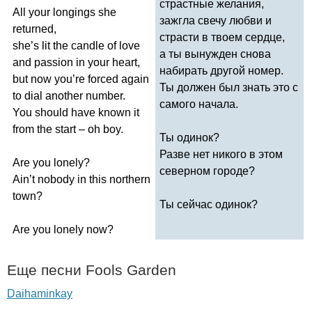
страстные желания,
All
your
longings
she
зажгла свечу любви и
returned
,
страсти в твоем сердце,
she
’
s
lit
the
candle
of
love
а ты вынужден снова
and
passion
in
your
heart
,
набирать другой номер.
but
now
you
’
re
forced
again
Ты должен был знать это с
to
dial
another
number
.
самого начала.
You
should
have
known
it
from
the
start
–
oh
boy
.
Ты одинок?
Разве нет никого в этом
Are
you
lonely
?
северном городе?
Ain
’
t
nobody
in
this
northern
town
?
Ты сейчас одинок?
Are
you
lonely
now
?
Еще песни
Fools
Garden
Daihaminkay