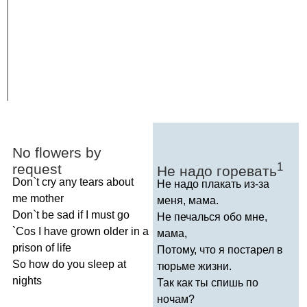
No
flowers
by
1
request
Не надо горевать
Don
`
t
cry
any
tears
about
Не надо плакать из-за
me
mother
меня, мама.
Don
`
t
be
sad
if
I
must
go
Не печалься обо мне,
`
Cos
I
have
grown
older
in
a
мама,
prison
of
life
Потому, что я постарел в
So
how
do
you
sleep
at
тюрьме жизни.
nights
Так как ты спишь по
ночам?