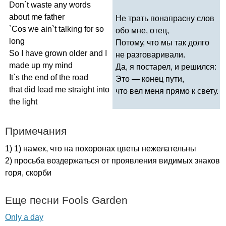
Don
`
t
waste
any
words
about
me
father
Не трать понапрасну слов
`
Cos
we
ain
`
t
talking
for
so
обо мне, отец,
long
Потому, что мы так долго
So
I
have
grown
older
and
I
не разговаривали.
made
up
my
mind
Да, я постарел, и решился:
It
`
s
the
end
of
the
road
Это — конец пути,
that
did
lead
me
straight
into
что вел меня прямо к свету.
the
light
Примечания
1) 1) намек, что на похоронах цветы нежелательны
2) просьба воздержаться от проявления видимых знаков
горя, скорби
Еще песни
Fools
Garden
Only a day