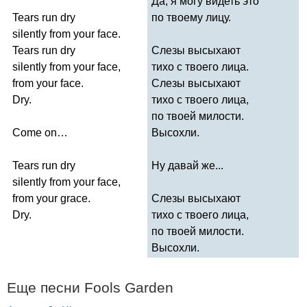
Да, я могу видеть это
Tears
run
dry
по твоему лицу.
silently
from
your
face
.
Tears
run
dry
Слезы высыхают
silently
from
your
face
,
тихо с твоего лица.
from
your
face
.
Слезы высыхают
Dry
.
тихо с твоего лица,
по твоей милости.
Come
on
…
Высохли.
Tears
run
dry
Ну давай же...
silently
from
your
face
,
from
your
grace
.
Слезы высыхают
Dry
.
тихо с твоего лица,
по твоей милости.
Высохли.
Еще песни
Fools
Garden