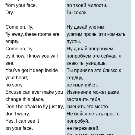
from
your
face
.
по твоей милости.
Dry
.
Высохли.
Come
on
,
fly
,
Ну давай улетим,
fly
away
,
these
rooms
are
улетим прочь, эти комнаты
empty
.
пусты.
Come
on
,
try
,
Ну давай попробуем,
try
it
now
,
I
know
you
will
попробуем это сейчас, я
see
.
знаю ты увидишь.
You
’
ve
got
it
deep
inside
Ты приняла это близко к
your
heart
,
сердцу,
no
sorry
.
не извиняйся.
Excuse
can
ever
make
you
Извинение может даже
change
this
place
.
заставить тебя
Don
’
t
be
afraid
to
fly
just
try
,
сменить это место.
don
’
t
worry
.
Не бойся летать просто
Yes
,
I
can
see
it
попробуй,
on
your
face
.
не переживай.