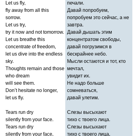
Let
us
fly
,
печали.
fly
away
from
all
this
Давай попробуем,
sorrow
.
попробуем это сейчас, а не
Let
us
try
,
завтра.
try
it
now
and
not
tomorrow
.
Давай дышать этим
Let
us
breathe
this
концентратом свободы,
concentrate
of
freedom
,
давай погрузимся в
let
us
dive
into
the
endless
бескрайнее небо.
sky
.
Мысли остаются и тот, кто
Thoughts
remain
and
those
мечтал,
who
dream
увидит их.
will
see
them
.
Не надо больше
Don
’
t
hesitate
no
longer
,
сомневаться,
let
us
fly
.
давай улетим.
Tears
run
dry
Слезы высыхают
silently
from
your
face
.
тихо с твоего лица.
Tears
run
dry
Слезы высыхают
silently
from
your
face
,
тихо с твоего лица,