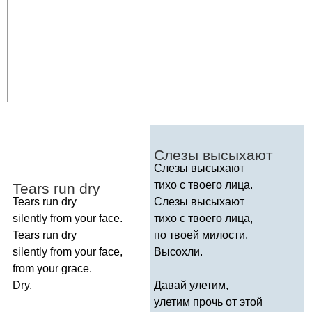
Слезы высыхают
Слезы высыхают
тихо с твоего лица.
Tears
run
dry
Tears
run
dry
Слезы высыхают
silently
from
your
face
.
тихо с твоего лица,
Tears
run
dry
по твоей милости.
silently
from
your
face
,
Высохли.
from
your
grace
.
Dry
.
Давай улетим,
улетим прочь от этой