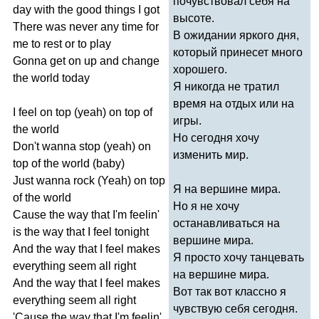
почувствовал себя на
day
with
the
good
things
I
got
высоте.
There
was
never
any
time
for
В ожидании яркого дня,
me
to
rest
or
to
play
который принесет много
Gonna
get
on
up
and
change
хорошего.
the
world
today
Я никогда не тратил
время на отдых или на
I
feel
on
top
(
yeah
)
on
top
of
игры.
the
world
Но сегодня хочу
Don't
wanna
stop
(
yeah
)
on
изменить мир.
top
of
the
world
(
baby
)
Just
wanna
rock
(
Yeah
)
on
top
Я на вершине мира.
of
the
world
Но я не хочу
Cause
the
way
that
I'm
feelin'
останавливаться на
is
the
way
that
I
feel
tonight
вершине мира.
And
the
way
that
I
feel
makes
Я просто хочу танцевать
everything
seem
all
right
на вершине мира.
And
the
way
that
I
feel
makes
Вот так вот классно я
everything
seem
all
right
чувствую себя сегодня.
'
Cause
the
way
that
I'm
feelin'