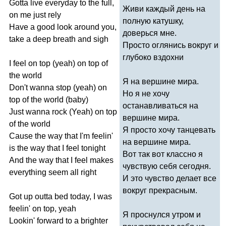
Gotta
live
everyday
to
the
full
,
Живи каждый день на
on
me
just
rely
полную катушку,
Have
a
good
look
around
you
,
доверься мне.
take
a
deep
breath
and
sigh
Просто оглянись вокруг и
глубоко вздохни
I
feel
on
top
(
yeah
)
on
top
of
the
world
Я на вершине мира.
Don't
wanna
stop
(
yeah
)
on
Но я не хочу
top
of
the
world
(
baby
)
останавливаться на
Just
wanna
rock
(
Yeah
)
on
top
вершине мира.
of
the
world
Я просто хочу танцевать
Cause
the
way
that
I'm
feelin'
на вершине мира.
is
the
way
that
I
feel
tonight
Вот так вот классно я
And
the
way
that
I
feel
makes
чувствую себя сегодня.
everything
seem
all
right
И это чувство делает все
вокруг прекрасным.
Got
up
outta
bed
today
,
I
was
feelin'
on
top
,
yeah
Я проснулся утром и
Lookin'
forward
to
a
brighter