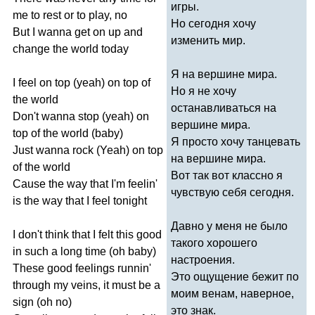
игры.
me
to
rest
or
to
play
,
no
Но сегодня хочу
But
I
wanna
get
on
up
and
изменить мир.
change
the
world
today
Я на вершине мира.
I
feel
on
top
(
yeah
)
on
top
of
Но я не хочу
the
world
останавливаться на
Don't
wanna
stop
(
yeah
)
on
вершине мира.
top
of
the
world
(
baby
)
Я просто хочу танцевать
Just
wanna
rock
(
Yeah
)
on
top
на вершине мира.
of
the
world
Вот так вот классно я
Cause
the
way
that
I'm
feelin'
чувствую себя сегодня.
is
the
way
that
I
feel
tonight
Давно у меня не было
I
don't
think
that
I
felt
this
good
такого хорошего
in
such
a
long
time
(
oh
baby
)
настроения.
These
good
feelings
runnin'
Это ощущение бежит по
through
my
veins
,
it
must
be
a
моим венам, наверное,
sign
(
oh
no
)
это знак.