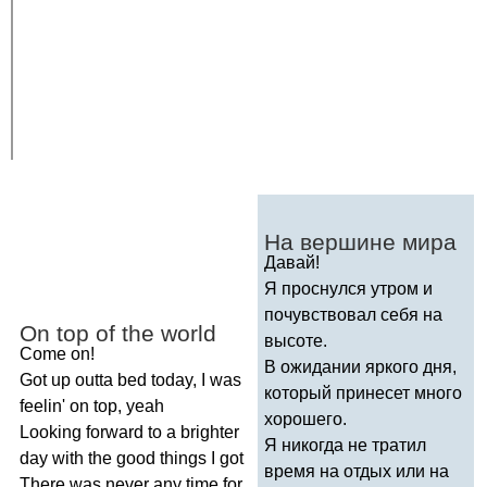
На вершине мира
Давай!
Я проснулся утром и
почувствовал себя на
On
top
of
the
world
высоте.
Come
on
!
В ожидании яркого дня,
Got
up
outta
bed
today
,
I
was
который принесет много
feelin'
on
top
,
yeah
хорошего.
Looking
forward
to
a
brighter
Я никогда не тратил
day
with
the
good
things
I
got
время на отдых или на
There
was
never
any
time
for