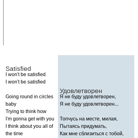
Satisfied
I
won't
be
satisfied
I
won't
be
satisfied
Удовлетворен
Going
round
in
circles
Я не буду удовлетворен,
baby
Я не буду удовлетворен...
Trying
to
think
how
I'm
gonna
get
with
you
Топчусь на месте, милая,
I
think
about
you
all
of
Пытаясь придумать,
the
time
Как мне сблизиться с тобой,