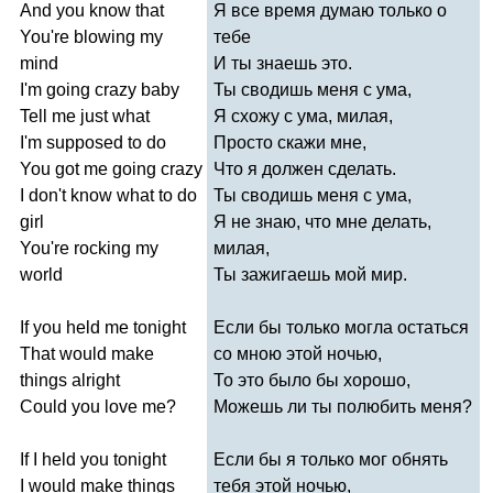
And
you
know
that
Я все время думаю только о
You're
blowing
my
тебе
mind
И ты знаешь это.
I'm
going
crazy
baby
Ты сводишь меня с ума,
Tell
me
just
what
Я схожу с ума, милая,
I'm
supposed
to
do
Просто скажи мне,
You
got
me
going
crazy
Что я должен сделать.
I
don't
know
what
to
do
Ты сводишь меня с ума,
girl
Я не знаю, что мне делать,
You're
rocking
my
милая,
world
Ты зажигаешь мой мир.
If
you
held
me
tonight
Если бы только могла остаться
That
would
make
со мною этой ночью,
things
alright
То это было бы хорошо,
Could
you
love
me
?
Можешь ли ты полюбить меня?
If
I
held
you
tonight
Если бы я только мог обнять
I
would
make
things
тебя этой ночью,