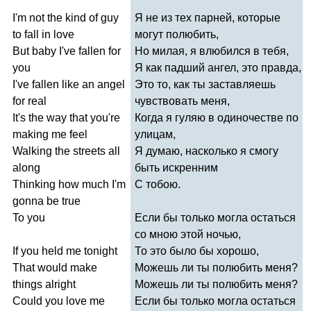
I'm
not
the
kind
of
guy
Я не из тех парней, которые
to
fall
in
love
могут полюбить,
But
baby
I've
fallen
for
Но милая, я влюбился в тебя,
you
Я как падший ангел, это правда,
I've
fallen
like
an
angel
Это то, как ты заставляешь
for
real
чувствовать меня,
It's
the
way
that
you're
Когда я гуляю в одиночестве по
making
me
feel
улицам,
Walking
the
streets
all
Я думаю, насколько я смогу
along
быть искренним
Thinking
how
much
I'm
С тобою.
gonna
be
true
To
you
Если бы только могла остаться
со мною этой ночью,
If
you
held
me
tonight
То это было бы хорошо,
That
would
make
Можешь ли ты полюбить меня?
things
alright
Можешь ли ты полюбить меня?
Could
you
love
me
Если бы только могла остаться