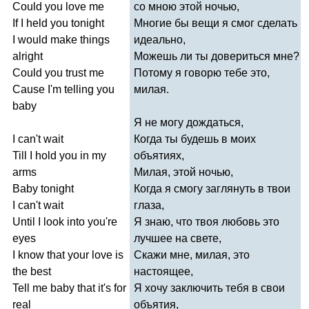
Could
you
love
me
со мною этой ночью,
If
I
held
you
tonight
Многие бы вещи я смог сделать
I
would
make
things
идеально,
alright
Можешь ли ты довериться мне?
Could
you
trust
me
Потому я говорю тебе это,
Cause
I'm
telling
you
милая.
baby
Я не могу дождаться,
I
can't
wait
Когда ты будешь в моих
Till
I
hold
you
in
my
объятиях,
arms
Милая, этой ночью,
Baby
tonight
Когда я смогу заглянуть в твои
I
can't
wait
глаза,
Until
I
look
into
you're
Я знаю, что твоя любовь это
eyes
лучшее на свете,
I
know
that
your
love
is
Скажи мне, милая, это
the
best
настоящее,
Tell
me
baby
that
it's
for
Я хочу заключить тебя в свои
real
объятия,