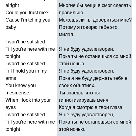
alright
Многие бы вещи я смог сделать
Could
you
trust
me
?
правильно,
Cause
I'm
telling
you
Можешь ли ты довериться мне?
baby
Потому я говорю тебе это,
милая.
I
won't
be
satisfied
Till
you're
here
with
me
Я не буду удовлетворен,
tonight
Пока ты не останешься со мной
I
won't
be
satisfied
этой ночью.
Till
I
hold
you
in
my
Я не буду удовлетворен,
arms
Пока я не буду держать тебя в
You
know
you
своих объятиях.
mesmerise
Ты знаешь, что ты
When
I
look
into
your
гипнотизируешь меня,
eyes
Когда я смотрю в твои глаза.
I
won't
be
satisfied
Я не буду удовлетворен,
Till
you're
here
with
me
Пока ты не останешься со мной
tonight
этой ночью.