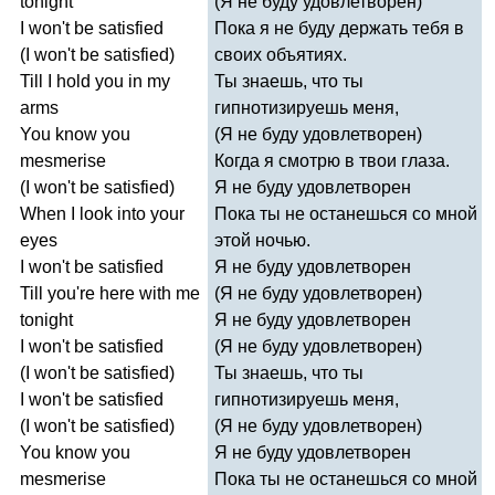
tonight
(Я не буду удовлетворен)
I
won't
be
satisfied
Пока я не буду держать тебя в
(
I
won't
be
satisfied
)
своих объятиях.
Till
I
hold
you
in
my
Ты знаешь, что ты
arms
гипнотизируешь меня,
You
know
you
(Я не буду удовлетворен)
mesmerise
Когда я смотрю в твои глаза.
(
I
won't
be
satisfied
)
Я не буду удовлетворен
When
I
look
into
your
Пока ты не останешься со мной
eyes
этой ночью.
I
won't
be
satisfied
Я не буду удовлетворен
Till
you're
here
with
me
(Я не буду удовлетворен)
tonight
Я не буду удовлетворен
I
won't
be
satisfied
(Я не буду удовлетворен)
(
I
won't
be
satisfied
)
Ты знаешь, что ты
I
won't
be
satisfied
гипнотизируешь меня,
(
I
won't
be
satisfied
)
(Я не буду удовлетворен)
You
know
you
Я не буду удовлетворен
mesmerise
Пока ты не останешься со мной