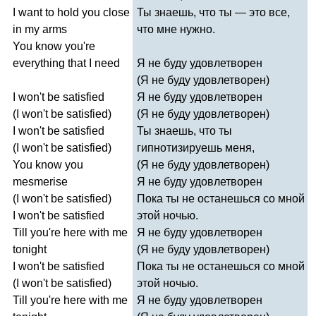
I
want
to
hold
you
close
Ты знаешь, что ты — это все,
in
my
arms
что мне нужно.
You
know
you're
everything
that
I
need
Я не буду удовлетворен
(Я не буду удовлетворен)
I
won't
be
satisfied
Я не буду удовлетворен
(
I
won't
be
satisfied
)
(Я не буду удовлетворен)
I
won't
be
satisfied
Ты знаешь, что ты
(
I
won't
be
satisfied
)
гипнотизируешь меня,
You
know
you
(Я не буду удовлетворен)
mesmerise
Я не буду удовлетворен
(
I
won't
be
satisfied
)
Пока ты не останешься со мной
I
won't
be
satisfied
этой ночью.
Till
you're
here
with
me
Я не буду удовлетворен
tonight
(Я не буду удовлетворен)
I
won't
be
satisfied
Пока ты не останешься со мной
(
I
won't
be
satisfied
)
этой ночью.
Till
you're
here
with
me
Я не буду удовлетворен