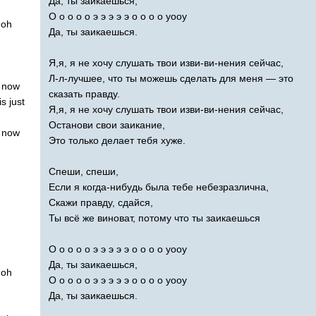
Да, ты заикаешься,
О о о о о э э э э э о о о о уооу
oh
Да, ты заикаешься.
Я,я, я не хочу слушать твои изви-ви-нения сейчас,
Л-л-лучшее, что ты можешь сделать для меня — это
now
сказать правду.
is
just
Я,я, я не хочу слушать твои изви-ви-нения сейчас,
Останови свои заикание,
now
Это только делает тебя хуже.
Спеши, спеши,
Если я когда-нибудь была тебе небезразлична,
Скажи правду, сдайся,
Ты всё же виноват, потому что ты заикаешься
О о о о о э э э э э о о о о уооу
Да, ты заикаешься,
oh
О о о о о э э э э э о о о о уооу
Да, ты заикаешься.