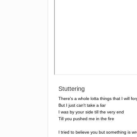
Stuttering
There's
a
whole
lotta
things
that
I
will
for
But
I
just
can't
take
a
liar
I
was
by
your
side
till
the
very
end
Till
you
pushed
me
in
the
fire
I
tried
to
believe
you
but
something
is
wr