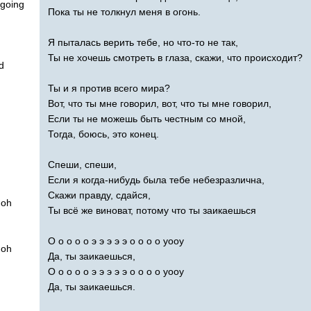
going
Пока ты не толкнул меня в огонь.
Я пыталась верить тебе, но что-то не так,
Ты не хочешь смотреть в глаза, скажи, что происходит?
d
Ты и я против всего мира?
Вот, что ты мне говорил, вот, что ты мне говорил,
Если ты не можешь быть честным со мной,
Тогда, боюсь, это конец.
Спеши, спеши,
Если я когда-нибудь была тебе небезразлична,
Скажи правду, сдайся,
oh
Ты всё же виноват, потому что ты заикаешься
О о о о о э э э э э о о о о уооу
oh
Да, ты заикаешься,
О о о о о э э э э э о о о о уооу
Да, ты заикаешься.