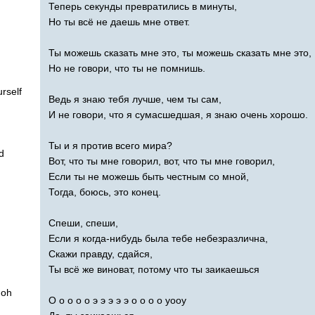
Теперь секунды превратились в минуты,
Но ты всё не даешь мне ответ.
Ты можешь сказать мне это, ты можешь сказать мне это,
Но не говори, что ты не помнишь.
rself
Ведь я знаю тебя лучше, чем ты сам,
И не говори, что я сумасшедшая, я знаю очень хорошо.
Ты и я против всего мира?
d
Вот, что ты мне говорил, вот, что ты мне говорил,
Если ты не можешь быть честным со мной,
Тогда, боюсь, это конец.
Спеши, спеши,
Если я когда-нибудь была тебе небезразлична,
Скажи правду, сдайся,
Ты всё же виноват, потому что ты заикаешься
oh
О о о о о э э э э э о о о о уооу