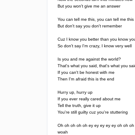
But
you
won't
give
me
an
answer
You
can
tell
me
this
,
you
can
tell
me
this
But
don't
say
you
don't
remember
Cuz
I
know
you
better
than
you
know
you
So
don't
say
I'm
crazy
,
I
know
very
well
Is
you
and
me
against
the
world
?
That's
what
you
said
,
that's
what
you
sai
If
you
can't
be
honest
with
me
Then
I'm
afraid
this
is
the
end
Hurry
up
,
hurry
up
If
you
ever
really
cared
about
me
Tell
the
truth
,
give
it
up
You're
still
guilty
cuz
you're
stuttering
Oh
oh
oh
oh
oh
ey
ey
ey
ey
ey
oh
oh
oh
woah