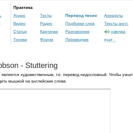
Практика
ь
Аудио
Тесты
Перевод песен
Анекдоты
ь
Видео
Радио
Подборки слов
Тексты англ.
Статьи
Картинки
Разговорник
озвучка
Топики
Форум
Переводчик
еще...
obson
-
Stuttering
 является художественным, т.е. перевод недословный. Чтобы узнат
ить мышкой на английские слова.