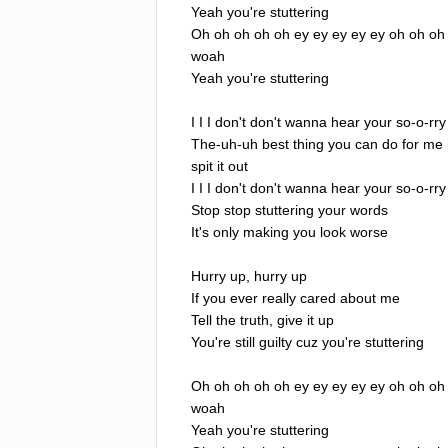
Yeah
you're
stuttering
Oh
oh
oh
oh
oh
ey
ey
ey
ey
ey
oh
oh
oh
woah
Yeah
you're
stuttering
I
I
I
don't
don't
wanna
hear
your
so-o-rry
The-uh-uh
best
thing
you
can
do
for
me
spit
it
out
I
I
I
don't
don't
wanna
hear
your
so-o-rry
Stop
stop
stuttering
your
words
It's
only
making
you
look
worse
Hurry
up
,
hurry
up
If
you
ever
really
cared
about
me
Tell
the
truth
,
give
it
up
You're
still
guilty
cuz
you're
stuttering
Oh
oh
oh
oh
oh
ey
ey
ey
ey
ey
oh
oh
oh
woah
Yeah
you're
stuttering