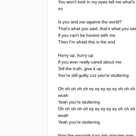
You
won't
look
in
my
eyes
tell
me
what's
on
Is
you
and
me
against
the
world
?
That's
what
you
said
,
that's
what
you
sai
If
you
can't
be
honest
with
me
Then
I'm
afraid
this
is
the
end
Hurry
up
,
hurry
up
If
you
ever
really
cared
about
me
Tell
the
truth
,
give
it
up
You're
still
guilty
cuz
you're
stuttering
Oh
oh
oh
oh
oh
ey
ey
ey
ey
ey
oh
oh
oh
woah
Yeah
you're
stuttering
Oh
oh
oh
oh
oh
ey
ey
ey
ey
ey
oh
oh
oh
woah
Yeah
you're
stuttering
Now
the
seconds
turn
into
minutes
now