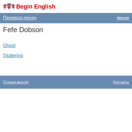
Begin English
Перевод песен
меню
Fefe
Dobson
Ghost
Stuttering
Полная версия
Контакты