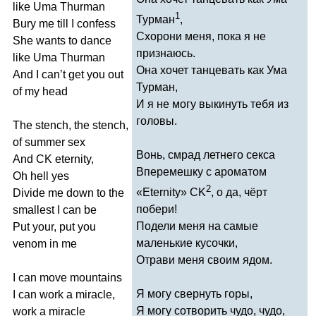
like
Uma
Thurman
1
Турман
,
Bury
me
till
I
confess
Схорони меня, пока я не
She
wants
to
dance
признаюсь.
like
Uma
Thurman
Она хочет танцевать как Ума
And
I
can
’
t
get
you
out
Турман,
of
my
head
И я не могу выкинуть тебя из
головы.
The
stench
,
the
stench
,
of
summer
sex
Вонь, смрад летнего секса
And
CK
eternity
,
Вперемешку с ароматом
Oh
hell
yes
2
«
Eternity
»
CK
, о да, чёрт
Divide
me
down
to
the
побери!
smallest
I
can
be
Подели меня на самые
Put
your
,
put
you
маленькие кусочки,
venom
in
me
Отрави меня своим ядом.
I
can
move
mountains
Я могу свернуть горы,
I
can
work
a
miracle
,
Я могу сотворить чудо, чудо,
work
a
miracle