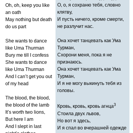
О, о, я сохраню тебя, словно
Oh
,
oh
,
keep
you
like
клятву,
an
oath
И пусть ничего, кроме смерти,
May
nothing
but
death
не разлучит нас.
do
us
part
Она хочет танцевать как Ума
She
wants
to
dance
Турман,
like
Uma
Thurman
Схорони меня, пока я не
Bury
me
till
I
confess
признаюсь.
She
wants
to
dance
Она хочет танцевать как Ума
like
Uma
Thurman
Турман,
And
I
can
’
t
get
you
out
И я не могу выкинуть тебя из
of
my
head
головы.
The
blood
,
the
blood
,
the
blood
of
the
lamb
3
Кровь, кровь, кровь агнца
It
’
s
worth
two
lions
,
Стоила двух львов,
But
here
I
am
Но вот я здесь,
And
I
slept
in
last
И я спал во вчерашней одежде