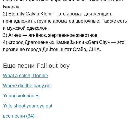
Билла».
2)
Eternity
Calvin
Klein
— это аромат для женщин,
принадлежит к группе ароматов цветочные. Так же есть
и мужской одеколон.
3) Агнец — ягнёнок, жертвенное животное.
4) «город Драгоценных Камней» или «
Gem
City
» — это
прозвище города Дейтон, штат Огайо, США.
Еще песни
Fall
out
boy
What a catch, Donnie
Where did the party go
Young volcanoes
Yule shoot your eye out
все песни (34)