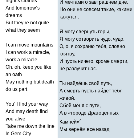
night
’
s
clothes
И мечтами о завтрашнем дне,
And
tomorrow
’
s
Но они не совсем такие, какими
dreams
кажутся.
But
they
’
re
not
quite
what
they
seem
Я могу свернуть горы,
Я могу сотворить чудо, чудо,
I
can
move
mountains
О, о, я сохраню тебя, словно
I
can
work
a
miracle
,
клятву,
work
a
miracle
И пусть ничего, кроме смерти,
Oh
,
oh
,
keep
you
like
не разлучит нас.
an
oath
May
nothing
but
death
Ты найдёшь свой путь,
do
us
part
А смерть пусть найдёт тебя
живой.
You
’
ll
find
your
way
Сбей меня с пути,
And
may
death
find
А в «городе Драгоценных
you
alive
4
Камней»
Take
me
down
the
line
Мы вернём всё назад.
In
Gem
City