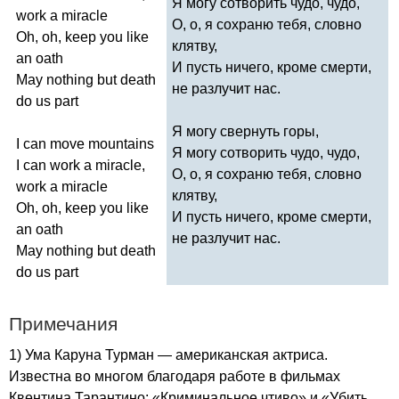
Я могу сотворить чудо, чудо,
work
a
miracle
О, о, я сохраню тебя, словно
Oh
,
oh
,
keep
you
like
клятву,
an
oath
И пусть ничего, кроме смерти,
May
nothing
but
death
не разлучит нас.
do
us
part
Я могу свернуть горы,
I
can
move
mountains
Я могу сотворить чудо, чудо,
I
can
work
a
miracle
,
О, о, я сохраню тебя, словно
work
a
miracle
клятву,
Oh
,
oh
,
keep
you
like
И пусть ничего, кроме смерти,
an
oath
не разлучит нас.
May
nothing
but
death
do
us
part
Примечания
1) Ума Каруна Турман — американская актриса.
Известна во многом благодаря работе в фильмах
Квентина Тарантино: «Криминальное чтиво» и «Убить