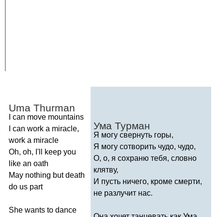
Uma
Thurman
I
can
move
mountains
Ума Турман
I
can
work
a
miracle
,
Я могу свернуть горы,
work
a
miracle
Я могу сотворить чудо, чудо,
Oh
,
oh
,
I'll
keep
you
О, о, я сохраню тебя, словно
like
an
oath
клятву,
May
nothing
but
death
И пусть ничего, кроме смерти,
do
us
part
не разлучит нас.
She
wants
to
dance
Она хочет танцевать как Ума