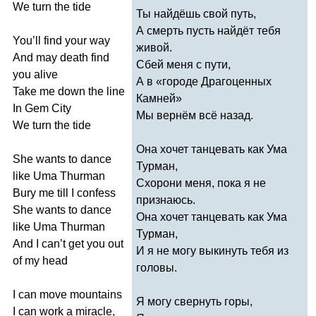
We
turn
the
tide
Ты найдёшь свой путь,
А смерть пусть найдёт тебя
You
’
ll
find
your
way
живой.
And
may
death
find
Сбей меня с пути,
you
alive
А в «городе Драгоценных
Take
me
down
the
line
Камней»
In
Gem
City
Мы вернём всё назад.
We
turn
the
tide
Она хочет танцевать как Ума
She
wants
to
dance
Турман,
like
Uma
Thurman
Схорони меня, пока я не
Bury
me
till
I
confess
признаюсь.
She
wants
to
dance
Она хочет танцевать как Ума
like
Uma
Thurman
Турман,
And
I
can
’
t
get
you
out
И я не могу выкинуть тебя из
of
my
head
головы.
I
can
move
mountains
Я могу свернуть горы,
I
can
work
a
miracle
,