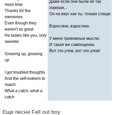
Даже если они были не так
more
time
хороши...
Thanks
for
the
Он на вкус как ты, только слаще.
memories
Even
though
they
Взрослею, взрослею.
weren't
so
great
He
tastes
like
you
,
only
У меня тревожные мысли,
sweeter
И такая же самооценка.
Вот это улов, вот это улов!
Growing
up
,
growing
up
I
got
troubled
thoughts
And
the
self-esteem
to
match
What
a
catch
,
what
a
catch
Еще песни
Fall
out
boy