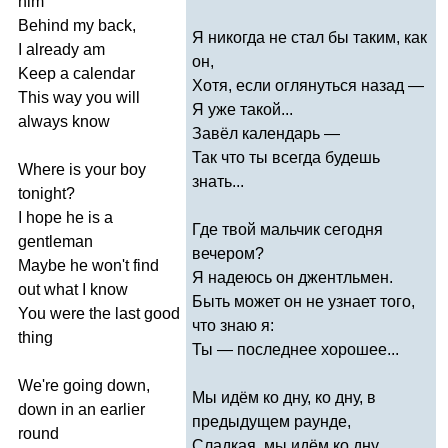
him
Behind
my
back
,
Я никогда не стал бы таким, как
I
already
am
он,
Keep
a
calendar
Хотя, если оглянуться назад —
This
way
you
will
Я уже такой...
always
know
Завёл календарь —
Так что ты всегда будешь
Where
is
your
boy
знать...
tonight
?
I
hope
he
is
a
Где твой мальчик сегодня
gentleman
вечером?
Maybe
he
won't
find
Я надеюсь он джентльмен.
out
what
I
know
Быть может он не узнает того,
You
were
the
last
good
что знаю я:
thing
Ты — последнее хорошее...
We're
going
down
,
Мы идём ко дну, ко дну, в
down
in
an
earlier
предыдущем раунде,
round
Сладкая, мы идём ко дну