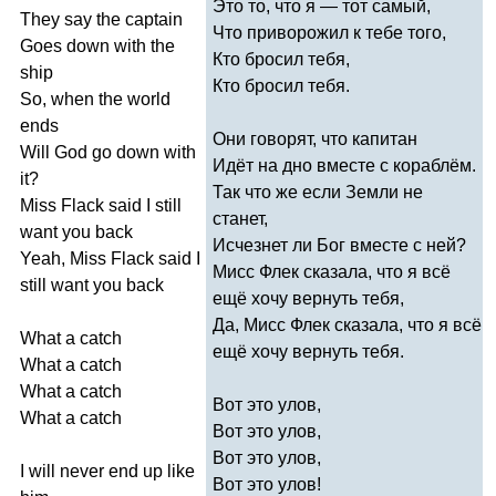
Это то, что я — тот самый,
They
say
the
captain
Что приворожил к тебе того,
Goes
down
with
the
Кто бросил тебя,
ship
Кто бросил тебя.
So
,
when
the
world
ends
Они говорят, что капитан
Will
God
go
down
with
Идёт на дно вместе с кораблём.
it
?
Так что же если Земли не
Miss
Flack
said
I
still
станет,
want
you
back
Исчезнет ли Бог вместе с ней?
Yeah
,
Miss
Flack
said
I
Мисс Флек сказала, что я всё
still
want
you
back
ещё хочу вернуть тебя,
Да, Мисс Флек сказала, что я всё
What
a
catch
ещё хочу вернуть тебя.
What
a
catch
What
a
catch
Вот это улов,
What
a
catch
Вот это улов,
Вот это улов,
I
will
never
end
up
like
Вот это улов!