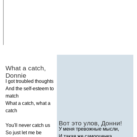
What
a
catch
,
Donnie
I
got
troubled
thoughts
And
the
self-esteem
to
match
What
a
catch
,
what
a
catch
Вот это улов, Донни!
You'll
never
catch
us
У меня тревожные мысли,
So
just
let
me
be
И такая же самооценка.