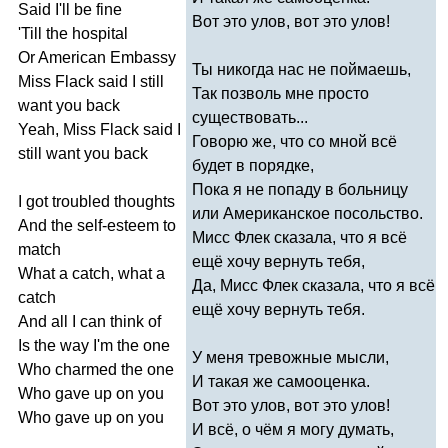
Said
I'll
be
fine
Вот это улов, вот это улов!
'
Till
the
hospital
Or
American
Embassy
Ты никогда нас не поймаешь,
Miss
Flack
said
I
still
Так позволь мне просто
want
you
back
существовать...
Yeah
,
Miss
Flack
said
I
Говорю же, что со мной всё
still
want
you
back
будет в порядке,
Пока я не попаду в больницу
I
got
troubled
thoughts
или Американское посольство.
And
the
self-esteem
to
Мисс Флек сказала, что я всё
match
ещё хочу вернуть тебя,
What
a
catch
,
what
a
Да, Мисс Флек сказала, что я всё
catch
ещё хочу вернуть тебя.
And
all
I
can
think
of
Is
the
way
I'm
the
one
У меня тревожные мысли,
Who
charmed
the
one
И такая же самооценка.
Who
gave
up
on
you
Вот это улов, вот это улов!
Who
gave
up
on
you
И всё, о чём я могу думать,