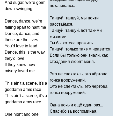
And
sugar
,
we're
goin'
покачиваясь.
down
swinging
Танцуй, танцуй, мы почти
Dance
,
dance
,
we're
расстаёмся.
falling
apart
to
halftime
Танцуй, танцуй, вот такими
Dance
,
dance
,
and
жизнями
these
are
the
lives
Ты бы хотела прожить.
You'd
love
to
lead
Танцуй, только так им нравится,
Dance
,
this
is
the
way
Если бы только они знали, как
they'd
love
страдания любят меня.
If
they
knew
how
misery
loved
me
Это не спектакль, это чёртова
гонка вооружений,
This
ain't
a
scene
,
it's
a
Это не спектакль, это чёртова
goddamn
arms
race
гонка вооружений.
This
ain't
a
scene
,
it's
a
goddamn
arms
race
Одна ночь и ещё один раз...
Спасибо за воспоминая,
One
night
and
one