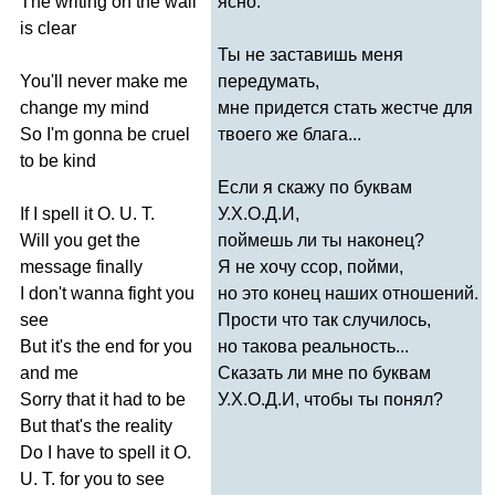
The
writing
on
the
wall
ясно.
is
clear
Ты не заставишь меня
You'll
never
make
me
передумать,
change
my
mind
мне придется стать жестче для
So
I'm
gonna
be
cruel
твоего же блага...
to
be
kind
Если я скажу по буквам
If
I
spell
it
O
.
U
.
T
.
У.Х.О.Д.И,
Will
you
get
the
поймешь ли ты наконец?
message
finally
Я не хочу ссор, пойми,
I
don't
wanna
fight
you
но это конец наших отношений.
see
Прости что так случилось,
But
it's
the
end
for
you
но такова реальность...
and
me
Сказать ли мне по буквам
Sorry
that
it
had
to
be
У.Х.О.Д.И, чтобы ты понял?
But
that's
the
reality
Do
I
have
to
spell
it
O
.
U
.
T
.
for
you
to
see