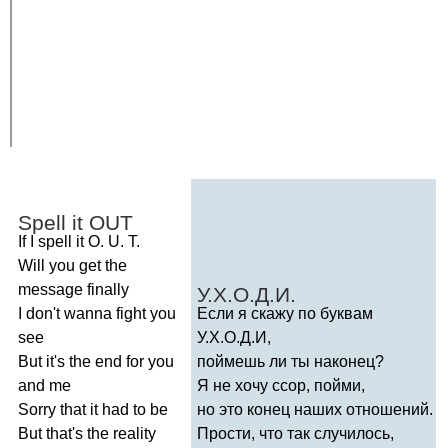
Spell
it
OUT
If
I
spell
it
O
.
U
.
T
.
Will
you
get
the
message
finally
У.Х.О.Д.И.
I
don't
wanna
fight
you
Если я скажу по буквам
see
У.Х.О.Д.И,
But
it's
the
end
for
you
поймешь ли ты наконец?
and
me
Я не хочу ссор, пойми,
Sorry
that
it
had
to
be
но это конец наших отношений.
But
that's
the
reality
Прости, что так случилось,