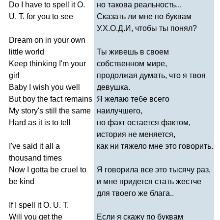
Do
I
have
to
spell
it
O
.
но такова реальность...
U
.
T
.
for
you
to
see
Сказать ли мне по буквам
У.Х.О.Д.И, чтобы ты понял?
Dream
on
in
your
own
little
world
Ты живешь в своем
Keep
thinking
I'm
your
собственном мире,
girl
продолжая думать, что я твоя
Baby
I
wish
you
well
девушка.
But
boy
the
fact
remains
Я желаю тебе всего
My
story's
still
the
same
наилучшего,
Hard
as
it
is
to
tell
но факт остается фактом,
история не меняется,
I've
said
it
all
a
как ни тяжело мне это говорить.
thousand
times
Now
I
gotta
be
cruel
to
Я говорила все это тысячу раз,
be
kind
и мне придется стать жестче
для твоего же блага..
If
I
spell
it
O
.
U
.
T
.
Will
you
get
the
Если я скажу по буквам