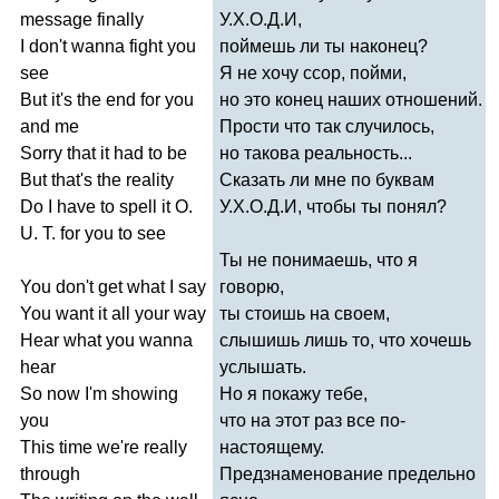
message
finally
У.Х.О.Д.И,
I
don't
wanna
fight
you
поймешь ли ты наконец?
see
Я не хочу ссор, пойми,
But
it's
the
end
for
you
но это конец наших отношений.
and
me
Прости что так случилось,
Sorry
that
it
had
to
be
но такова реальность...
But
that's
the
reality
Сказать ли мне по буквам
Do
I
have
to
spell
it
O
.
У.Х.О.Д.И, чтобы ты понял?
U
.
T
.
for
you
to
see
Ты не понимаешь, что я
You
don't
get
what
I
say
говорю,
You
want
it
all
your
way
ты стоишь на своем,
Hear
what
you
wanna
слышишь лишь то, что хочешь
hear
услышать.
So
now
I'm
showing
Но я покажу тебе,
you
что на этот раз все по-
This
time
we're
really
настоящему.
through
Предзнаменование предельно