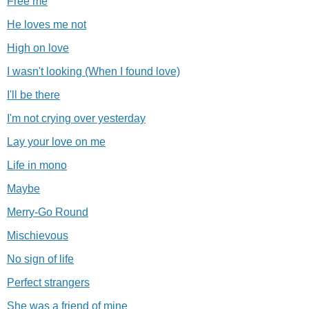
Free me
He loves me not
High on love
I wasn't looking (When I found love)
I'll be there
I'm not crying over yesterday
Lay your love on me
Life in mono
Maybe
Merry-Go Round
Mischievous
No sign of life
Perfect strangers
She was a friend of mine