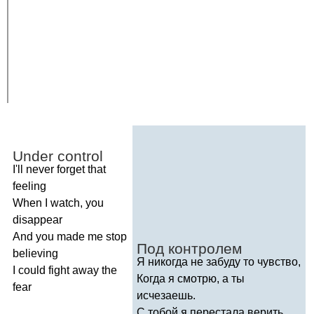
Under
control
I'll
never
forget
that
feeling
When
I
watch
,
you
disappear
And
you
made
me
stop
Под контролем
believing
Я никогда не забуду то чувство,
I
could
fight
away
the
Когда я смотрю, а ты
fear
исчезаешь.
С тобой я перестала верить,