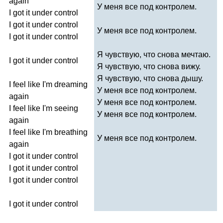
again
У меня все под контролем.
I
got
it
under
control
I
got
it
under
control
У меня все под контролем.
I
got
it
under
control
Я чувствую, что снова мечтаю.
I
got
it
under
control
Я чувствую, что снова вижу.
Я чувствую, что снова дышу.
I
feel
like
I'm
dreaming
У меня все под контролем.
again
У меня все под контролем.
I
feel
like
I'm
seeing
У меня все под контролем.
again
I
feel
like
I'm
breathing
У меня все под контролем.
again
I
got
it
under
control
I
got
it
under
control
I
got
it
under
control
I
got
it
under
control