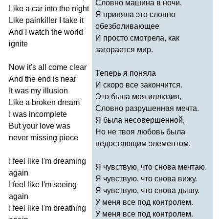
Словно машина в ночи,
Like
a
car
into
the
night
Я приняла это словно
Like
painkiller
I
take
it
обезболивающее
And
I
watch
the
world
И просто смотрела, как
ignite
загорается мир.
Now
it's
all
come
clear
Теперь я поняла
And
the
end
is
near
И скоро все закончится.
It
was
my
illusion
Это была моя иллюзия,
Like
a
broken
dream
Словно разрушенная мечта.
I
was
incomplete
Я была несовершенной,
But
your
love
was
Но не твоя любовь была
never
missing
piece
недостающим элементом.
I
feel
like
I'm
dreaming
Я чувствую, что снова мечтаю.
again
Я чувствую, что снова вижу.
I
feel
like
I'm
seeing
Я чувствую, что снова дышу.
again
У меня все под контролем.
I
feel
like
I'm
breathing
У меня все под контролем.