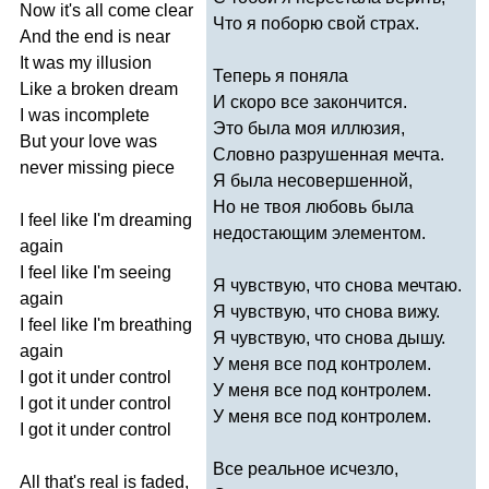
Now
it's
all
come
clear
Что я поборю свой страх.
And
the
end
is
near
It
was
my
illusion
Теперь я поняла
Like
a
broken
dream
И скоро все закончится.
I
was
incomplete
Это была моя иллюзия,
But
your
love
was
Словно разрушенная мечта.
never
missing
piece
Я была несовершенной,
Но не твоя любовь была
I
feel
like
I'm
dreaming
недостающим элементом.
again
I
feel
like
I'm
seeing
Я чувствую, что снова мечтаю.
again
Я чувствую, что снова вижу.
I
feel
like
I'm
breathing
Я чувствую, что снова дышу.
again
У меня все под контролем.
I
got
it
under
control
У меня все под контролем.
I
got
it
under
control
У меня все под контролем.
I
got
it
under
control
Все реальное исчезло,
All
that's
real
is
faded
,