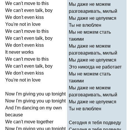
We
can't
move
to
this
Мы даже не можем
We
can't
even
talk
,
boy
разговаривать, милый
We
don't
even
kiss
Мы даже не целуемся
You're
not
in
love
Ты не влюблен
We
can't
move
to
this
Мы не можем стать
We
can't
even
talk
,
boy
такими
We
don't
even
kiss
Мы даже не можем
It
never
works
разговаривать, милый
We
can't
move
to
this
Мы даже не целуемся
We
can't
even
talk
,
boy
Это никогда не работает
We
don't
even
kiss
Мы не можем стать
You're
not
in
love
такими
Мы даже не можем
Now
I'm
giving
you
up
tonight
разговаривать, милый
Now
I'm
giving
you
up
tonight
Мы даже не целуемся
And
I'm
dancing
on
my
own
Ты не влюблен
because
We
can't
move
together
Сегодня я тебя подведу
Now
I'm
giving
you
up
tonight
Сегодня я тебя подведу