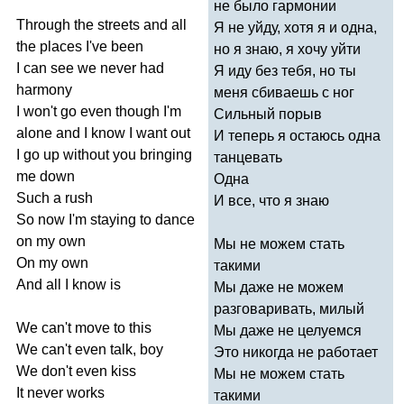
не было гармонии
Through
the
streets
and
all
Я не уйду, хотя я и одна,
the
places
I've
been
но я знаю, я хочу уйти
I
can
see
we
never
had
Я иду без тебя, но ты
harmony
меня сбиваешь с ног
I
won't
go
even
though
I'm
Сильный порыв
alone
and
I
know
I
want
out
И теперь я остаюсь одна
I
go
up
without
you
bringing
танцевать
me
down
Одна
Such
a
rush
И все, что я знаю
So
now
I'm
staying
to
dance
on
my
own
Мы не можем стать
On
my
own
такими
And
all
I
know
is
Мы даже не можем
разговаривать, милый
We
can't
move
to
this
Мы даже не целуемся
We
can't
even
talk
,
boy
Это никогда не работает
We
don't
even
kiss
Мы не можем стать
It
never
works
такими