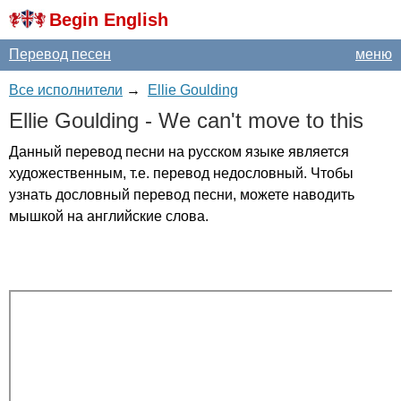
Begin English
Перевод песен
меню
Все исполнители
→
Ellie Goulding
Ellie
Goulding
-
We
can't
move
to
this
Данный перевод песни на русском языке является
художественным, т.е. перевод недословный. Чтобы
узнать дословный перевод песни, можете наводить
мышкой на английские слова.