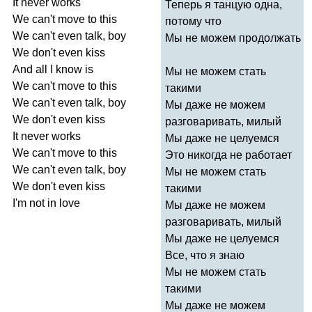
It
never
works
Теперь я танцую одна,
We
can't
move
to
this
потому что
We
can't
even
talk
,
boy
Мы не можем продолжать
We
don't
even
kiss
And
all
I
know
is
Мы не можем стать
We
can't
move
to
this
такими
We
can't
even
talk
,
boy
Мы даже не можем
We
don't
even
kiss
разговаривать, милый
It
never
works
Мы даже не целуемся
We
can't
move
to
this
Это никогда не работает
We
can't
even
talk
,
boy
Мы не можем стать
We
don't
even
kiss
такими
I'm
not
in
love
Мы даже не можем
разговаривать, милый
Мы даже не целуемся
Все, что я знаю
Мы не можем стать
такими
Мы даже не можем