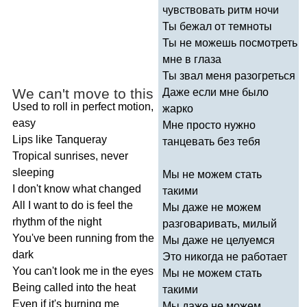
чувствовать ритм ночи
Ты бежал от темноты
Ты не можешь посмотреть
мне в глаза
Ты звал меня разогреться
We
can't
move
to
this
Даже если мне было
Used
to
roll
in
perfect
motion
,
жарко
easy
Мне просто нужно
Lips
like
Tanqueray
танцевать без тебя
Tropical
sunrises
,
never
sleeping
Мы не можем стать
I
don't
know
what
changed
такими
All
I
want
to
do
is
feel
the
Мы даже не можем
rhythm
of
the
night
разговаривать, милый
You've
been
running
from
the
Мы даже не целуемся
dark
Это никогда не работает
You
can't
look
me
in
the
eyes
Мы не можем стать
Being
called
into
the
heat
такими
Even
if
it's
burning
me
Мы даже не можем