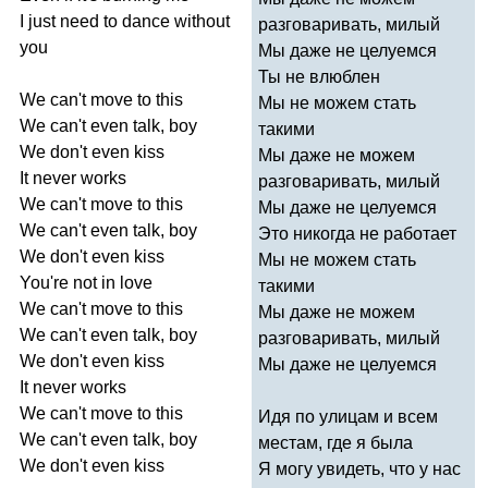
I
just
need
to
dance
without
разговаривать, милый
you
Мы даже не целуемся
Ты не влюблен
We
can't
move
to
this
Мы не можем стать
We
can't
even
talk
,
boy
такими
We
don't
even
kiss
Мы даже не можем
It
never
works
разговаривать, милый
We
can't
move
to
this
Мы даже не целуемся
We
can't
even
talk
,
boy
Это никогда не работает
We
don't
even
kiss
Мы не можем стать
You're
not
in
love
такими
We
can't
move
to
this
Мы даже не можем
We
can't
even
talk
,
boy
разговаривать, милый
We
don't
even
kiss
Мы даже не целуемся
It
never
works
We
can't
move
to
this
Идя по улицам и всем
We
can't
even
talk
,
boy
местам, где я была
We
don't
even
kiss
Я могу увидеть, что у нас