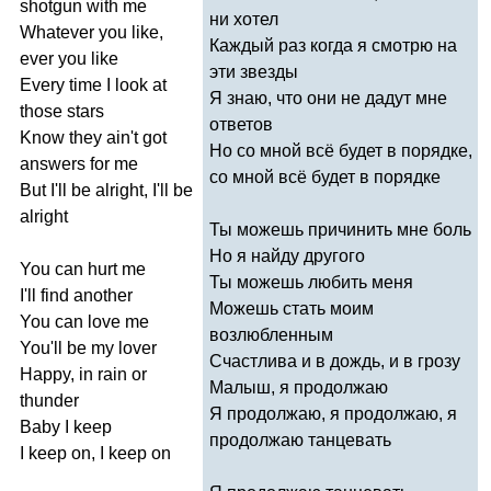
shotgun
with
me
ни хотел
Whatever
you
like
,
Каждый раз когда я смотрю на
ever
you
like
эти звезды
Every
time
I
look
at
Я знаю, что они не дадут мне
those
stars
ответов
Know
they
ain't
got
Но со мной всё будет в порядке,
answers
for
me
со мной всё будет в порядке
But
I'll
be
alright
,
I'll
be
alright
Ты можешь причинить мне боль
Но я найду другого
You
can
hurt
me
Ты можешь любить меня
I'll
find
another
Можешь стать моим
You
can
love
me
возлюбленным
You'll
be
my
lover
Счастлива и в дождь, и в грозу
Happy
,
in
rain
or
Малыш, я продолжаю
thunder
Я продолжаю, я продолжаю, я
Baby
I
keep
продолжаю танцевать
I
keep
on
,
I
keep
on