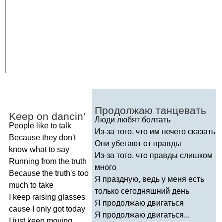
Продолжаю танцевать
Keep
on
dancin'
Люди любят болтать
People
like
to
talk
Из-за того, что им нечего сказать
Because
they
don't
Они убегают от правды
know
what
to
say
Из-за того, что правды слишком
Running
from
the
truth
много
Because
the
truth's
too
Я праздную, ведь у меня есть
much
to
take
только сегодняшний день
I
keep
raising
glasses
Я продолжаю двигаться
cause
I
only
got
today
Я продолжаю двигаться...
I
just
keep
moving