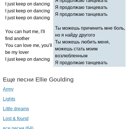
Я продолжаю танцевать
I
just
keep
on
dancing
Я продолжаю танцевать
I
just
keep
on
dancing
Я продолжаю танцевать
I
just
keep
on
dancing
Ты можешь причинить мне боль,
You
can
hurt
me
,
I'll
но я найду другого
find
another
Ты можешь любить меня,
You
can
love
me
,
you'll
можешь стать моим
be
my
lover
возлюбленным
I
just
keep
on
dancing
Я продолжаю танцевать
Еще песни
Ellie
Goulding
Army
Lights
Little dreams
Lost & found
все песни (64)