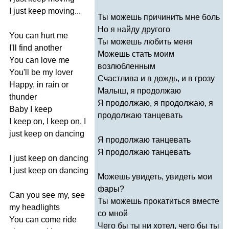
I
just
keep
moving
...
Ты можешь причинить мне боль
Но я найду другого
You
can
hurt
me
Ты можешь любить меня
I'll
find
another
Можешь стать моим
You
can
love
me
возлюбленным
You'll
be
my
lover
Счастлива и в дождь, и в грозу
Happy
,
in
rain
or
Малыш, я продолжаю
thunder
Я продолжаю, я продолжаю, я
Baby
I
keep
продолжаю танцевать
I
keep
on
,
I
keep
on
,
I
just
keep
on
dancing
Я продолжаю танцевать
Я продолжаю танцевать
I
just
keep
on
dancing
I
just
keep
on
dancing
Можешь увидеть, увидеть мои
фары?
Can
you
see
my
,
see
Ты можешь прокатиться вместе
my
headlights
со мной
You
can
come
ride
Чего бы ты ни хотел, чего бы ты