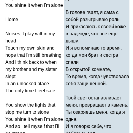
You
shine
it
when
I'm
alone
В голове гвалт, я сама с
Home
собой разыгрываю роль,
Я прикасаюсь к своей коже
Noises
,
I
play
within
my
в надежде, что все еще
head
дышу.
Touch
my
own
skin
and
И я вспоминаю то время,
hope
that
I'm
still
breathing
когда мои брат и сестра
And
I
think
back
to
when
спали
my
brother
and
my
sister
В открытой комнате,
slept
То время, когда чувствовала
In
an
unlocked
place
себя защищенной.
The
only
time
I
feel
safe
Твой свет останавливает
You
show
the
lights
that
меня, превращает в камень,
stop
me
turn
to
stone
Ты озаряешь меня, когда я
You
shine
it
when
I'm
alone
одна.
And
so
I
tell
myself
that
I'll
И я говорю себе, что