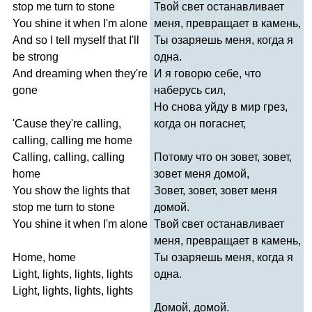
stop
me
turn
to
stone
Твой свет останавливает
You
shine
it
when
I'm
alone
меня, превращает в камень,
And
so
I
tell
myself
that
I'll
Ты озаряешь меня, когда я
be
strong
одна.
And
dreaming
when
they're
И я говорю себе, что
gone
наберусь сил,
Но снова уйду в мир грез,
'
Cause
they're
calling
,
когда он погаснет,
calling
,
calling
me
home
Calling
,
calling
,
calling
Потому что он зовет, зовет,
home
зовет меня домой,
You
show
the
lights
that
Зовет, зовет, зовет меня
stop
me
turn
to
stone
домой.
You
shine
it
when
I'm
alone
Твой свет останавливает
меня, превращает в камень,
Home
,
home
Ты озаряешь меня, когда я
Light
,
lights
,
lights
,
lights
одна.
Light
,
lights
,
lights
,
lights
Домой, домой.