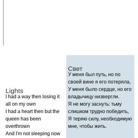
Свет
У меня был путь, но по
своей вине я его потеряла,
У меня было сердце, но его
Lights
I
had
a
way
then
losing
it
владычицу низвергли.
all
on
my
own
Я не могу заснуть: тьму
I
had
a
heart
then
but
the
слишком трудно победить,
queen
has
been
Я теряю силу, необходимую
overthrown
мне, чтобы жить.
And
I'm
not
sleeping
now