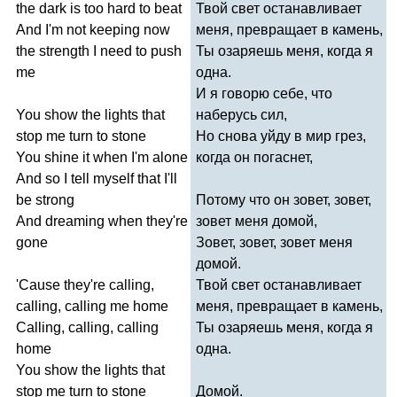
the
dark
is
too
hard
to
beat
Твой свет останавливает
And
I'm
not
keeping
now
меня, превращает в камень,
the
strength
I
need
to
push
Ты озаряешь меня, когда я
me
одна.
И я говорю себе, что
You
show
the
lights
that
наберусь сил,
stop
me
turn
to
stone
Но снова уйду в мир грез,
You
shine
it
when
I'm
alone
когда он погаснет,
And
so
I
tell
myself
that
I'll
be
strong
Потому что он зовет, зовет,
And
dreaming
when
they're
зовет меня домой,
gone
Зовет, зовет, зовет меня
домой.
'
Cause
they're
calling
,
Твой свет останавливает
calling
,
calling
me
home
меня, превращает в камень,
Calling
,
calling
,
calling
Ты озаряешь меня, когда я
home
одна.
You
show
the
lights
that
stop
me
turn
to
stone
Домой.