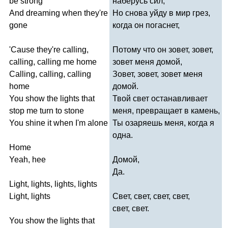
be
strong
наберусь сил,
And
dreaming
when
they're
Но снова уйду в мир грез,
gone
когда он погаснет,
'
Cause
they're
calling
,
Потому что он зовет, зовет,
calling
,
calling
me
home
зовет меня домой,
Calling
,
calling
,
calling
Зовет, зовет, зовет меня
home
домой.
You
show
the
lights
that
Твой свет останавливает
stop
me
turn
to
stone
меня, превращает в камень,
You
shine
it
when
I'm
alone
Ты озаряешь меня, когда я
одна.
Home
Yeah
,
hee
Домой,
Да.
Light
,
lights
,
lights
,
lights
Light
,
lights
Свет, свет, свет, свет,
свет, свет.
You
show
the
lights
that