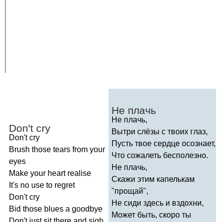
Не плачь
Не плачь,
Don't
cry
Вытри слёзы с твоих глаз,
Don't
cry
Пусть твое сердце осознает,
Brush
those
tears
from
your
Что сожалеть бесполезно.
eyes
Не плачь,
Make
your
heart
realise
Скажи этим капелькам
It's
no
use
to
regret
"прощай",
Don't
cry
Не сиди здесь и вздохни,
Bid
those
blues
a
goodbye
Может быть, скоро ты
Don't
just
sit
there
and
sigh