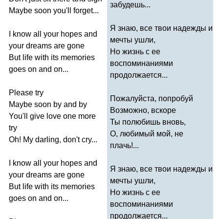
забудешь...
Maybe
soon
you'll
forget
...
Я знаю, все твои надежды и
I
know
all
your
hopes
and
мечты ушли,
your
dreams
are
gone
Но жизнь с ее
But
life
with
its
memories
воспоминаниями
goes
on
and
on
...
продолжается...
Please
try
Пожалуйста, попробуй
Maybe
soon
by
and
by
Возможно, вскоре
You'll
give
love
one
more
Ты полюбишь вновь,
try
О, любимый мой, не
Oh
!
My
darling
,
don't
cry
...
плачь!...
I
know
all
your
hopes
and
Я знаю, все твои надежды и
your
dreams
are
gone
мечты ушли,
But
life
with
its
memories
Но жизнь с ее
goes
on
and
on
...
воспоминаниями
продолжается...