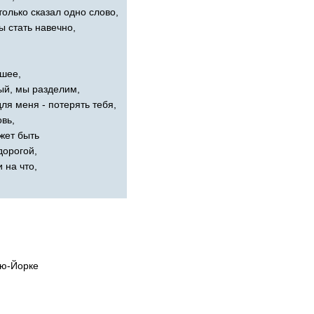
только сказал одно слово,
ы стать навечно,
дшее,
й, мы разделим,
ля меня - потерять тебя,
вь,
жет быть
дорогой,
 на что,
ью-Йорке