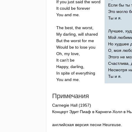
If
you
just
said
the
word
Если бы ты 
It
could
be
forever
Это могло б
You
and
me
.
Ты и я.
The
best
,
the
worst
,
Лучшее, ху
My
darling
,
will
shared
Мой любимы
But
the
worst
for
me
Но худшее д
Would
be
to
lose
you
О, моя любо
Oh
,
my
love
,
Этого не мо
It
can't
be
Счастлива, 
Happy
,
darling
,
Несмотря ни
In
spite
of
everything
Ты и я.
You
and
me
.
Примечания
Carnegie
Hall
(1957)
Концерт Эдит Пиаф в Карнеги-Холл в Н
английская версия песни
Heureuse
.