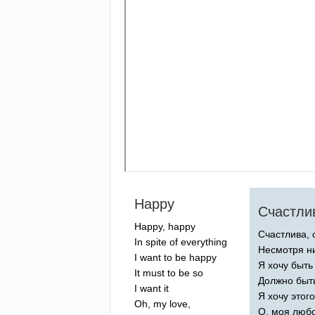
Happy
Счастли
Happy
,
happy
Счастлива, 
In
spite
of
everything
Несмотря ни
I
want
to
be
happy
Я хочу быть
It
must
to
be
so
Должно быть
I
want
it
Я хочу этого
Oh
,
my
love
,
О, моя любо