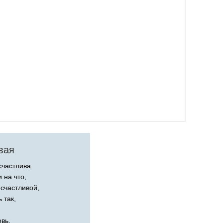
вая
счастлива
 на что,
 счастливой,
 так,
вь,