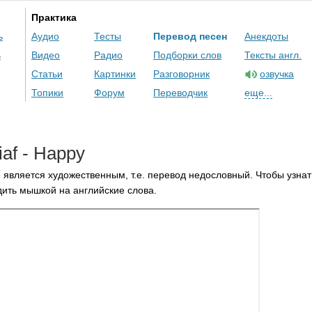
Практика
ь
Аудио
Тесты
Перевод песен
Анекдоты
ь
Видео
Радио
Подборки слов
Тексты англ.
Статьи
Картинки
Разговорник
озвучка
Топики
Форум
Переводчик
еще...
iaf
-
Happy
 является художественным, т.е. перевод недословный. Чтобы узнат
ить мышкой на английские слова.