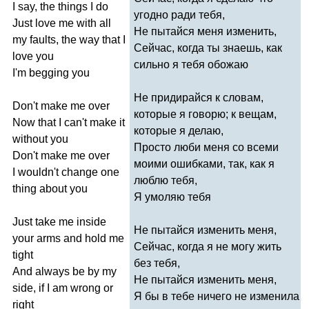
I
say
,
the
things
I
do
угодно ради тебя,
Just
love
me
with
all
Не пытайся меня изменить,
my
faults
,
the
way
that
I
Сейчас, когда ты знаешь, как
love
you
сильно я тебя обожаю
I'm
begging
you
Не придирайся к словам,
Don't
make
me
over
которые я говорю; к вещам,
Now
that
I
can't
make
it
которые я делаю,
without
you
Просто люби меня со всеми
Don't
make
me
over
моими ошибками, так, как я
I
wouldn't
change
one
люблю тебя,
thing
about
you
Я умоляю тебя
Just
take
me
inside
Не пытайся изменить меня,
your
arms
and
hold
me
Сейчас, когда я не могу жить
tight
без тебя,
And
always
be
by
my
Не пытайся изменить меня,
side
,
if
I
am
wrong
or
Я бы в тебе ничего не изменила
right