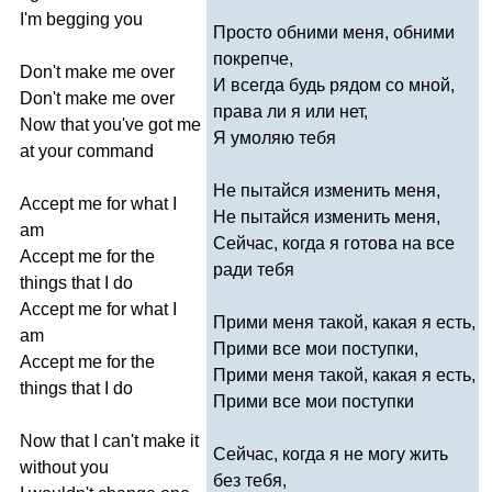
I'm
begging
you
Просто обними меня, обними
покрепче,
Don't
make
me
over
И всегда будь рядом со мной,
Don't
make
me
over
права ли я или нет,
Now
that
you've
got
me
Я умоляю тебя
at
your
command
Не пытайся изменить меня,
Accept
me
for
what
I
Не пытайся изменить меня,
am
Сейчас, когда я готова на все
Accept
me
for
the
ради тебя
things
that
I
do
Accept
me
for
what
I
Прими меня такой, какая я есть,
am
Прими все мои поступки,
Accept
me
for
the
Прими меня такой, какая я есть,
things
that
I
do
Прими все мои поступки
Now
that
I
can't
make
it
Сейчас, когда я не могу жить
without
you
без тебя,