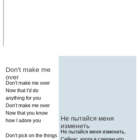
Don't
make
me
over
Don't
make
me
over
Now
that
I'd
do
anything
for
you
Don't
make
me
over
Now
that
you
know
Не пытайся меня
how
I
adore
you
изменить
Не пытайся меня изменить,
Don't
pick
on
the
things
Сейчас, когда я сделаю что