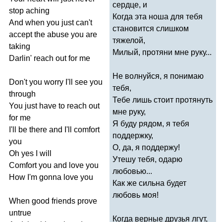
сердце, и
stop
aching
Когда эта ноша для тебя
And
when
you
just
can't
становится слишком
accept
the
abuse
you
are
тяжелой,
taking
Милый, протяни мне руку...
Darlin'
reach
out
for
me
Не волнуйся, я понимаю
Don't
you
worry
I'll
see
you
тебя,
through
Тебе лишь стоит протянуть
You
just
have
to
reach
out
мне руку,
for
me
Я буду рядом, я тебя
I'll
be
there
and
I'll
comfort
поддержку,
you
О, да, я поддержу!
Oh
yes
I
will
Утешу тебя, одарю
Comfort
you
and
love
you
любовью...
How
I'm
gonna
love
you
Как же сильна будет
любовь моя!
When
good
friends
prove
untrue
Когда верные друзья лгут,