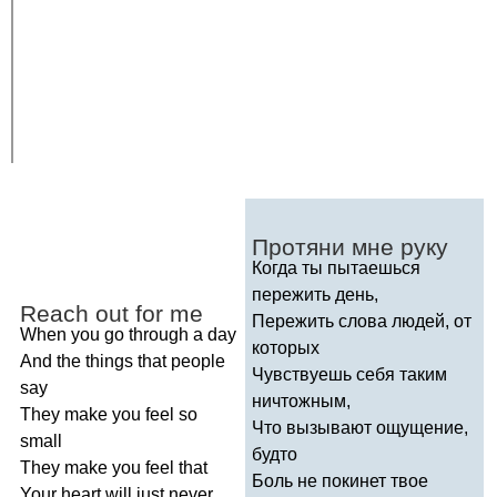
Протяни мне руку
Когда ты пытаешься
пережить день,
Reach
out
for
me
Пережить слова людей, от
When
you
go
through
a
day
которых
And
the
things
that
people
Чувствуешь себя таким
say
ничтожным,
They
make
you
feel
so
Что вызывают ощущение,
small
будто
They
make
you
feel
that
Боль не покинет твое
Your
heart
will
just
never