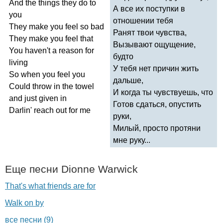
And
the
things
they
do
to
А все их поступки в
you
отношении тебя
They
make
you
feel
so
bad
Ранят твои чувства,
They
make
you
feel
that
Вызывают ощущение,
You
haven't
a
reason
for
будто
living
У тебя нет причин жить
So
when
you
feel
you
дальше,
Could
throw
in
the
towel
И когда ты чувствуешь, что
and
just
given
in
Готов сдаться, опустить
Darlin'
reach
out
for
me
руки,
Милый, просто протяни
мне руку...
Еще песни
Dionne
Warwick
That's what friends are for
Walk on by
все песни (9)