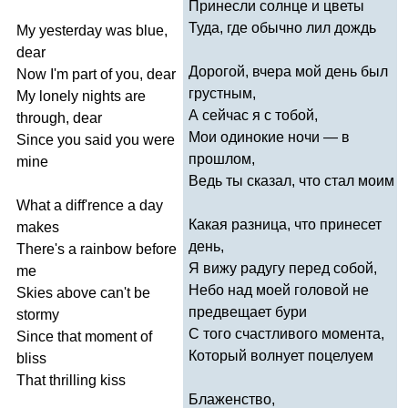
Принесли солнце и цветы
Туда, где обычно лил дождь
My
yesterday
was
blue
,
dear
Дорогой, вчера мой день был
Now
I'm
part
of
you
,
dear
грустным,
My
lonely
nights
are
А сейчас я с тобой,
through
,
dear
Мои одинокие ночи — в
Since
you
said
you
were
прошлом,
mine
Ведь ты сказал, что стал моим
What
a
diff'rence
a
day
Какая разница, что принесет
makes
день,
There's
a
rainbow
before
Я вижу радугу перед собой,
me
Небо над моей головой не
Skies
above
can't
be
предвещает бури
stormy
С того счастливого момента,
Since
that
moment
of
Который волнует поцелуем
bliss
That
thrilling
kiss
Блаженство,