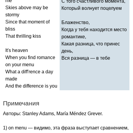
me
С того счастливого момента,
Skies
above
may
be
Который волнует поцелуем
stormy
Since
that
moment
of
Блаженство,
bliss
Когда у тебя находится место
That
thrilling
kiss
романтике,
Какая разница, что принес
It's
heaven
день,
When
you
find
romance
Вся разница — в тебе
on
your
menu
What
a
diff'rence
a
day
made
And
the
difference
is
you
Примечания
Авторы:
Stanley
Adams
,
Mar
í
a
M
é
ndez
Grever
.
1)
on
menu
— видимо, эта фраза выступает сравнением,