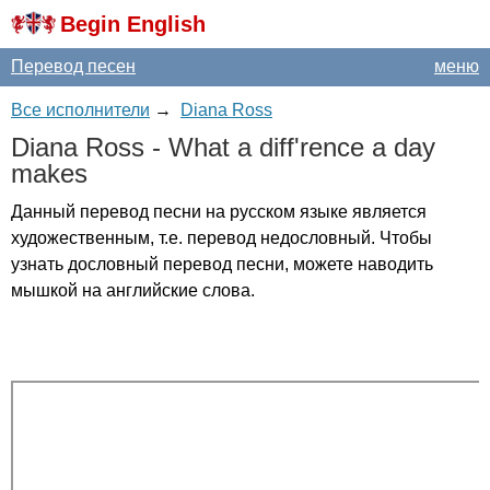
Begin English
Перевод песен
меню
Все исполнители
→
Diana Ross
Diana
Ross
-
What
a
diff'rence
a
day
makes
Данный перевод песни на русском языке является
художественным, т.е. перевод недословный. Чтобы
узнать дословный перевод песни, можете наводить
мышкой на английские слова.