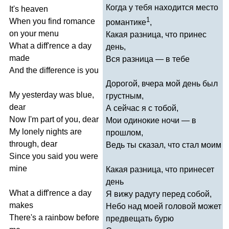
Когда у тебя находится место
It's
heaven
1
When
you
find
romance
романтике
,
on
your
menu
Какая разница, что принес
What
a
diff'rence
a
day
день,
made
Вся разница — в тебе
And
the
difference
is
you
Дорогой, вчера мой день был
My
yesterday
was
blue
,
грустным,
dear
А сейчас я с тобой,
Now
I'm
part
of
you
,
dear
Мои одинокие ночи — в
My
lonely
nights
are
прошлом,
through
,
dear
Ведь ты сказал, что стал моим
Since
you
said
you
were
mine
Какая разница, что принесет
день
What
a
diff'rence
a
day
Я вижу радугу перед собой,
makes
Небо над моей головой может
There's
a
rainbow
before
предвещать бурю