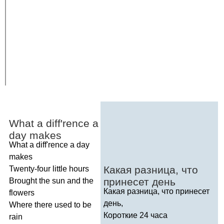
What
a
diff'rence
a
day
makes
What
a
diff'rence
a
day
makes
Какая разница, что
Twenty-four
little
hours
принесет день
Brought
the
sun
and
the
Какая разница, что принесет
flowers
день,
Where
there
used
to
be
Короткие 24 часа
rain