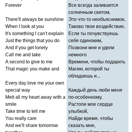
Forever
Все всегда заливается
солнечным светом,
There'll
always
be
sunshine
Это что-то необъяснимое,
When
I
look
at
you
Таково твое воздействие,
It's
something
I
can't
explain
Если ты почувствуешь
Just
the
things
that
you
do
себя одиноким,
And
if
you
get
lonely
Позвони мне и удели
Call
me
and
take
немного
A
second
to
give
to
me
Времени, чтобы подарить
That
magic
you
make
and
Магию, которой ты
обладаешь и...
Every
day
love
me
your
own
special
way
Каждый день люби меня
Melt
all
my
heart
away
with
a
по-особенному,
smile
Растопи мое сердце
Take
time
to
tell
me
улыбкой,
You
really
care
Найди время, чтобы
And
we'll
share
tomorrow
сказать мне,