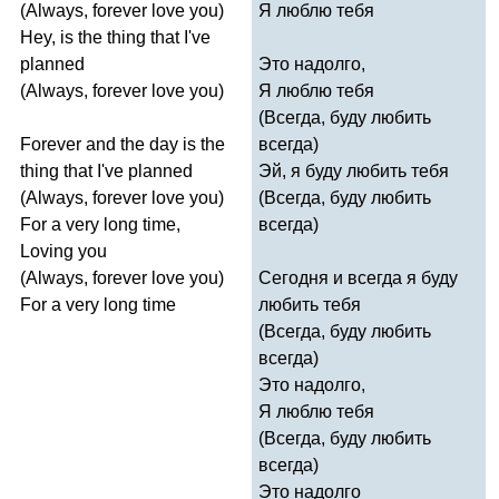
(
Always
,
forever
love
you
)
Я люблю тебя
Hey
,
is
the
thing
that
I've
planned
Это надолго,
(
Always
,
forever
love
you
)
Я люблю тебя
(Всегда, буду любить
Forever
and
the
day
is
the
всегда)
thing
that
I've
planned
Эй, я буду любить тебя
(
Always
,
forever
love
you
)
(Всегда, буду любить
For
a
very
long
time
,
всегда)
Loving
you
(
Always
,
forever
love
you
)
Сегодня и всегда я буду
For
a
very
long
time
любить тебя
(Всегда, буду любить
всегда)
Это надолго,
Я люблю тебя
(Всегда, буду любить
всегда)
Это надолго