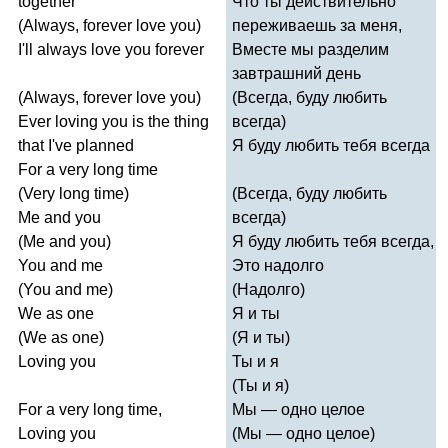
together
Что ты действительно
(
Always
,
forever
love
you
)
переживаешь за меня,
I'll
always
love
you
forever
Вместе мы разделим
завтрашний день
(
Always
,
forever
love
you
)
(Всегда, буду любить
Ever
loving
you
is
the
thing
всегда)
that
I've
planned
Я буду любить тебя всегда
For
a
very
long
time
(
Very
long
time
)
(Всегда, буду любить
Me
and
you
всегда)
(
Me
and
you
)
Я буду любить тебя всегда,
You
and
me
Это надолго
(
You
and
me
)
(Надолго)
We
as
one
Я и ты
(
We
as
one
)
(Я и ты)
Loving
you
Ты и я
(Ты и я)
For
a
very
long
time
,
Мы — одно целое
Loving
you
(Мы — одно целое)