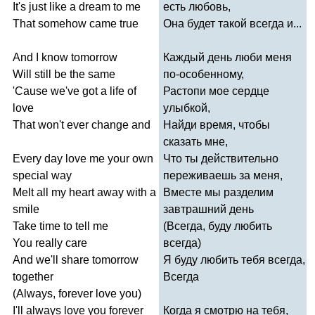
It's
just
like
a
dream
to
me
есть любовь,
That
somehow
came
true
Она будет такой всегда и...
And
I
know
tomorrow
Каждый день люби меня
Will
still
be
the
same
по-особенному,
'
Cause
we've
got
a
life
of
Растопи мое сердце
love
улыбкой,
That
won't
ever
change
and
Найди время, чтобы
сказать мне,
Every
day
love
me
your
own
Что ты действительно
special
way
переживаешь за меня,
Melt
all
my
heart
away
with
a
Вместе мы разделим
smile
завтрашний день
Take
time
to
tell
me
(Всегда, буду любить
You
really
care
всегда)
And
we'll
share
tomorrow
Я буду любить тебя всегда,
together
Всегда
(
Always
,
forever
love
you
)
I'll
always
love
you
forever
Когда я смотрю на тебя,