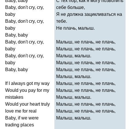
Baby
,
baby
С тех пор, как я могу позволить
Baby
,
don't
cry
,
cry
,
себе больше,
baby
Я не должна зацикливаться на
Baby
,
don't
cry
,
cry
,
тебе.
baby
Не плачь, малыш.
Baby
,
baby
Baby
,
don't
cry
,
cry
,
Малыш, не плачь, не плачь,
baby
Малыш, не плачь, не плачь,
Baby
,
don't
cry
,
cry
,
Малыш, малыш.
baby
Малыш, не плачь, не плачь,
Baby
,
baby
Малыш, не плачь, не плачь,
Малыш, малыш.
If
I
always
got
my
way
Малыш, не плачь, не плачь,
Would
you
pay
for
my
Малыш, не плачь, не плачь,
mistakes
Малыш, малыш.
Would
your
heart
truly
Малыш, не плачь, не плачь,
love
me
for
real
Малыш, не плачь, не плачь,
Baby
,
if
we
were
Малыш, малыш.
trading
places