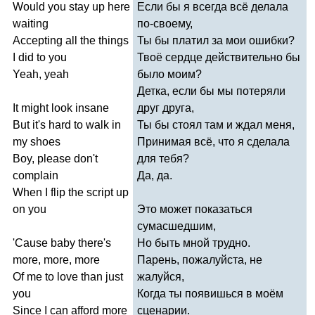
Would
you
stay
up
here
Если бы я всегда всё делала
waiting
по-своему,
Accepting
all
the
things
Ты бы платил за мои ошибки?
I
did
to
you
Твоё сердце действительно бы
Yeah
,
yeah
было моим?
Детка, если бы мы потеряли
It
might
look
insane
друг друга,
But
it's
hard
to
walk
in
Ты бы стоял там и ждал меня,
my
shoes
Принимая всё, что я сделала
Boy
,
please
don't
для тебя?
complain
Да, да.
When
I
flip
the
script
up
on
you
Это может показаться
сумасшедшим,
'
Cause
baby
there's
Но быть мной трудно.
more
,
more
,
more
Парень, пожалуйста, не
Of
me
to
love
than
just
жалуйся,
you
Когда ты появишься в моём
Since
I
can
afford
more
сценарии.