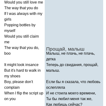
Would
you
still
love
me
The
way
that
you
do
If
I
was
always
with
my
girls
Popping
bottles
by
myself
Would
you
still
claim
me
The
way
that
you
do
,
Прощай, малыш
boo
Малыш, не плачь, не плачь,
детка
It
might
look
insance
Теперь до свидания, прощай,
But
it's
hard
to
walk
in
малыш.
my
shoes
Boy
,
please
don't
Если бы я сказала, что любовь
complain
ослепляла
When
I
flip
the
script
up
И не стоила моего времени,
on
you
Ты бы любил меня так же,
Как любишь сейчас?