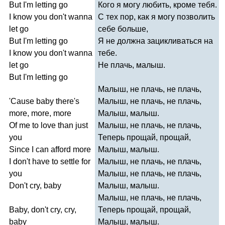
But
I'm
letting
go
Кого я могу любить, кроме тебя.
I
know
you
don't
wanna
С тех пор, как я могу позволить
let
go
себе больше,
But
I'm
letting
go
Я не должна зацикливаться на
I
know
you
don't
wanna
тебе.
let
go
Не плачь, малыш.
But
I'm
letting
go
Малыш, не плачь, не плачь,
'
Cause
baby
there's
Малыш, не плачь, не плачь,
more
,
more
,
more
Малыш, малыш.
Of
me
to
love
than
just
Малыш, не плачь, не плачь,
you
Теперь прощай, прощай,
Since
I
can
afford
more
Малыш, малыш.
I
don't
have
to
settle
for
Малыш, не плачь, не плачь,
you
Малыш, не плачь, не плачь,
Don't
cry
,
baby
Малыш, малыш.
Малыш, не плачь, не плачь,
Baby
,
don't
cry
,
cry
,
Теперь прощай, прощай,
baby
Малыш, малыш.