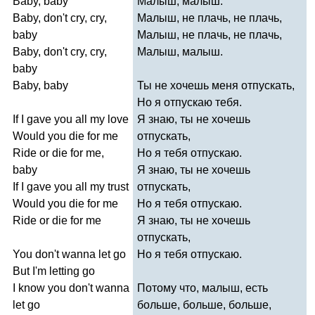
Baby
,
baby
Малыш, малыш.
Baby
,
don't
cry
,
cry
,
Малыш, не плачь, не плачь,
baby
Малыш, не плачь, не плачь,
Baby
,
don't
cry
,
cry
,
Малыш, малыш.
baby
Baby
,
baby
Ты не хочешь меня отпускать,
Но я отпускаю тебя.
If
I
gave
you
all
my
love
Я знаю, ты не хочешь
Would
you
die
for
me
отпускать,
Ride
or
die
for
me
,
Но я тебя отпускаю.
baby
Я знаю, ты не хочешь
If
I
gave
you
all
my
trust
отпускать,
Would
you
die
for
me
Но я тебя отпускаю.
Ride
or
die
for
me
Я знаю, ты не хочешь
отпускать,
You
don't
wanna
let
go
Но я тебя отпускаю.
But
I'm
letting
go
I
know
you
don't
wanna
Потому что, малыш, есть
let
go
больше, больше, больше,