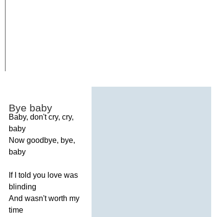
Bye
baby
Baby
,
don't
cry
,
cry
,
baby
Now
goodbye
,
bye
,
baby
If
I
told
you
love
was
blinding
And
wasn't
worth
my
time