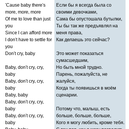
'
Cause
baby
there's
Если бы я всегда была со
more
,
more
,
more
своими девочками,
Of
me
to
love
than
just
Сама бы опустошала бутылки,
you
Ты бы так же предъявлял на
Since
I
can
afford
more
меня права,
I
don't
have
to
settle
for
Как делаешь это сейчас?
you
Don't
cry
,
baby
Это может показаться
сумасшедшим,
Baby
,
don't
cry
,
cry
,
Но быть мной трудно.
baby
Парень, пожалуйста, не
Baby
,
don't
cry
,
cry
,
жалуйся,
baby
Когда ты появишься в моём
Baby
,
baby
сценарии.
Baby
,
don't
cry
,
cry
,
baby
Потому что, малыш, есть
Baby
,
don't
cry
,
cry
,
больше, больше, больше,
baby
Кого я могу любить, кроме тебя.