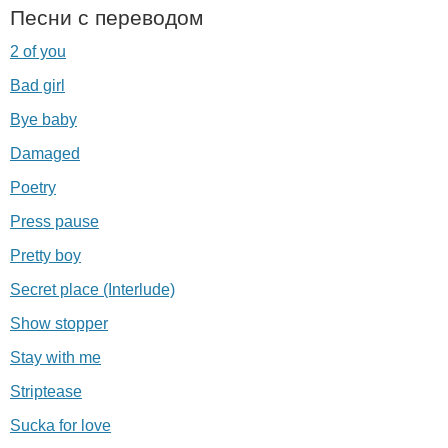
Песни с переводом
2 of you
Bad girl
Bye baby
Damaged
Poetry
Press pause
Pretty boy
Secret place (Interlude)
Show stopper
Stay with me
Striptease
Sucka for love