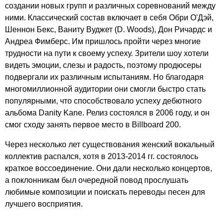
создании новых групп и различных соревнований между
ними. Классический состав включает в себя Обри О'Дэй,
Шеннон Бекс, Ваниту Вуджет (
D
.
Woods
), Дон Ричардс и
Андреа Фимберс. Им пришлось пройти через многие
трудности на пути к своему успеху. Зрители шоу хотели
видеть эмоции, слезы и радость, поэтому продюсеры
подвергали их различным испытаниям. Но благодаря
многомиллионной аудитории они смогли быстро стать
популярными, что способствовало успеху дебютного
альбома
Danity
Kane
. Релиз состоялся в 2006 году, и он
смог сходу занять первое место в
Billboard
200.
Через несколько лет существования женский вокальный
коллектив распался, хотя в 2013-2014 гг. состоялось
краткое воссоединение. Они дали несколько концертов,
а поклонникам был очередной повод прослушать
любимые композиции и поискать переводы песен для
лучшего восприятия.