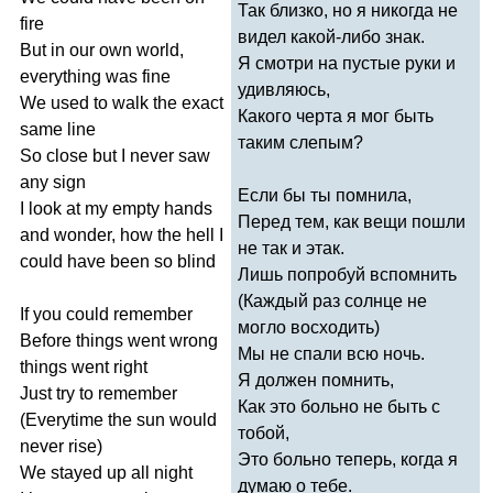
Так близко, но я никогда не
fire
видел какой-либо знак.
But
in
our
own
world
,
Я смотри на пустые руки и
everything
was
fine
удивляюсь,
We
used
to
walk
the
exact
Какого черта я мог быть
same
line
таким слепым?
So
close
but
I
never
saw
any
sign
Если бы ты помнила,
I
look
at
my
empty
hands
Перед тем, как вещи пошли
and
wonder
,
how
the
hell
I
не так и этак.
could
have
been
so
blind
Лишь попробуй вспомнить
(Каждый раз солнце не
If
you
could
remember
могло восходить)
Before
things
went
wrong
Мы не спали всю ночь.
things
went
right
Я должен помнить,
Just
try
to
remember
Как это больно не быть с
(
Everytime
the
sun
would
тобой,
never
rise
)
Это больно теперь, когда я
We
stayed
up
all
night
думаю о тебе.