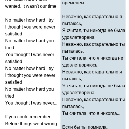
временем.
wanted
,
it
wasn't
our
time
Неважно, как старательно я
No
matter
how
hard
I
try
пытаюсь,
I
thought
you
were
never
Я считал, ты никогда не была
satisfied
удовлетворена.
No
matter
how
hard
you
Неважно, как старательно ты
tried
пыталась,
You
thought
I
was
never
Ты считала, что я никогда не
satisfied
удовлетворяюсь.
No
matter
how
hard
I
try
Неважно, как старательно я
I
thought
you
were
never
пытаюсь,
satisfied
Я считал, ты никогда не была
No
matter
how
hard
you
удовлетворена.
tried
Неважно, как старательно ты
You
thought
I
was
never
...
пыталась,
Ты считала, что я никогда...
If
you
could
remember
Before
things
went
wrong
Если бы ты помнила,