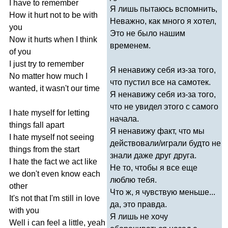
I
have
to
remember
Я лишь пытаюсь вспомнить,
How
it
hurt
not
to
be
with
Неважно, как много я хотел,
you
Это не было нашим
Now
it
hurts
when
I
think
временем.
of
you
I
just
try
to
remember
Я ненавижу себя из-за того,
No
matter
how
much
I
что пустил все на самотек.
wanted
,
it
wasn't
our
time
Я ненавижу себя из-за того,
что не увидел этого с самого
I
hate
myself
for
letting
начала.
things
fall
apart
Я ненавижу факт, что мы
I
hate
myself
not
seeing
действовали/играли будто не
things
from
the
start
знали даже друг друга.
I
hate
the
fact
we
act
like
Не то, чтобы я все еще
we
don't
even
know
each
люблю тебя.
other
Что ж, я чувствую меньше...
It's
not
that
I'm
still
in
love
да, это правда.
with
you
Я лишь не хочу
Well
i
can
feel
a
little
,
yeah