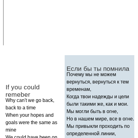
Если бы ты помнила
Почему мы не можем
вернуться, вернуться к тем
If
you
could
временам,
remeber
Когда твои надежды и цели
Why
can't
we
go
back
,
были такими же, как и мои.
back
to
a
time
Мы могли быть в огне,
When
your
hopes
and
Но в нашем мире, все в огне.
goals
were
the
same
as
Мы привыкли проходить по
mine
определенной линии,
We
could
have
been
on