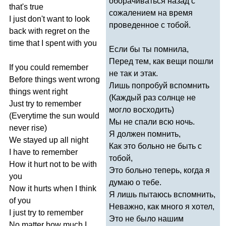
оборачиваться назад с
that's
true
сожалением на время
I
just
don't
want
to
look
проведенное с тобой.
back
with
regret
on
the
time
that
I
spent
with
you
Если бы ты помнила,
Перед тем, как вещи пошли
If
you
could
remember
не так и этак.
Before
things
went
wrong
Лишь попробуй вспомнить
things
went
right
(Каждый раз солнце не
Just
try
to
remember
могло восходить)
(
Everytime
the
sun
would
Мы не спали всю ночь.
never
rise
)
Я должен помнить,
We
stayed
up
all
night
Как это больно не быть с
I
have
to
remember
тобой,
How
it
hurt
not
to
be
with
Это больно теперь, когда я
you
думаю о тебе.
Now
it
hurts
when
I
think
Я лишь пытаюсь вспомнить,
of
you
Неважно, как много я хотел,
I
just
try
to
remember
Это не было нашим
No
matter
how
much
I