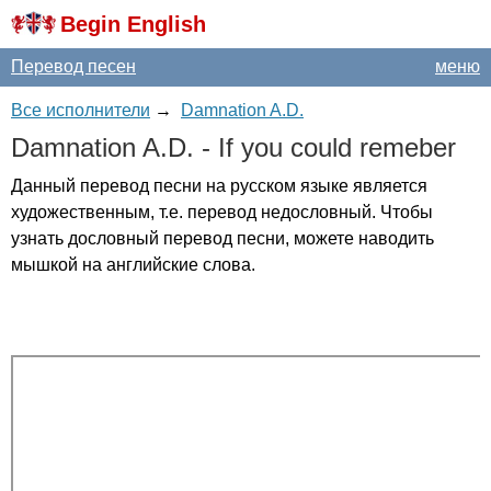
Begin English
Перевод песен
меню
Все исполнители
→
Damnation A.D.
Damnation
A
.
D
. -
If
you
could
remeber
Данный перевод песни на русском языке является
художественным, т.е. перевод недословный. Чтобы
узнать дословный перевод песни, можете наводить
мышкой на английские слова.