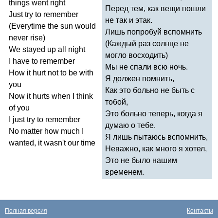
things
went
right
Перед тем, как вещи пошли
Just
try
to
remember
не так и этак.
(
Everytime
the
sun
would
Лишь попробуй вспомнить
never
rise
)
(Каждый раз солнце не
We
stayed
up
all
night
могло восходить)
I
have
to
remember
Мы не спали всю ночь.
How
it
hurt
not
to
be
with
Я должен помнить,
you
Как это больно не быть с
Now
it
hurts
when
I
think
тобой,
of
you
Это больно теперь, когда я
I
just
try
to
remember
думаю о тебе.
No
matter
how
much
I
Я лишь пытаюсь вспомнить,
wanted
,
it
wasn't
our
time
Неважно, как много я хотел,
Это не было нашим
временем.
Полная версия
Контакты