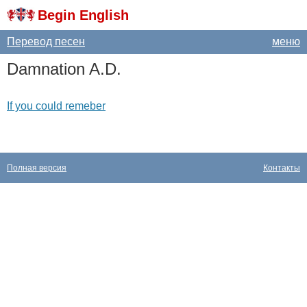
Begin English
Перевод песен
меню
Damnation
A
.
D
.
If you could remeber
Полная версия
Контакты