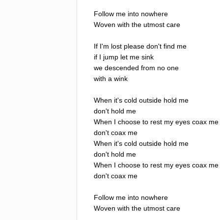
Follow
me
into
nowhere
Woven
with
the
utmost
care
If
I'm
lost
please
don't
find
me
if
I
jump
let
me
sink
we
descended
from
no
one
with
a
wink
When
it's
cold
outside
hold
me
don't
hold
me
When
I
choose
to
rest
my
eyes
coax
me
don't
coax
me
When
it's
cold
outside
hold
me
don't
hold
me
When
I
choose
to
rest
my
eyes
coax
me
don't
coax
me
Follow
me
into
nowhere
Woven
with
the
utmost
care