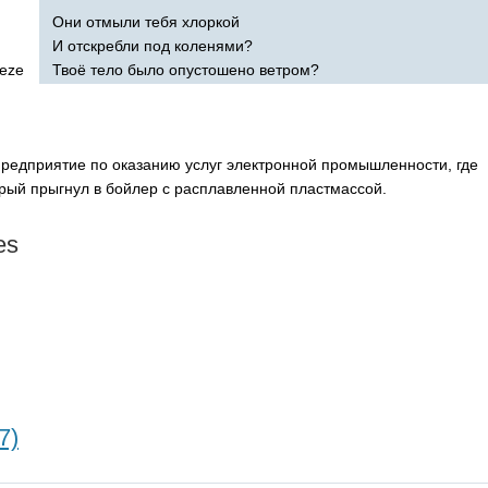
Они отмыли тебя хлоркой
И отскребли под коленями?
eze
Твоё тело было опустошено ветром?
 предприятие по оказанию услуг электронной промышленности, где
рый прыгнул в бойлер с расплавленной пластмассой.
es
7)