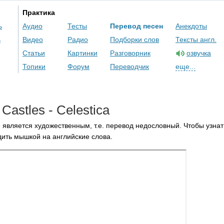
Практика
ь
Аудио
Тесты
Перевод песен
Анекдоты
ь
Видео
Радио
Подборки слов
Тексты англ.
Статьи
Картинки
Разговорник
озвучка
Топики
Форум
Переводчик
еще...
Castles
-
Celestica
 является художественным, т.е. перевод недословный. Чтобы узнат
ить мышкой на английские слова.