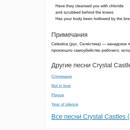
Have
they
cleansed
you
with
chloride
and
scrubbed
behind
the
knees
Has
your
body
been
hollowed
by
the
bre
Примечания
Celestica
(рус. Селе́стика) — канадское
произошло самоубийство рабочего, кото
Другие песни
Crystal
Castl
Crimewave
Not in love
Plague
Year of silence
Все песни Crystal Castles (