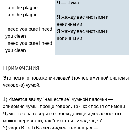
Я — Чума.
I
am
the
plague
I
am
the
plague
Я жажду вас чистыми и
невинными...
I
need
you
pure
I
need
Я жажду вас чистыми и
you
clean
невинными...
I
need
you
pure
I
need
you
clean
Примечания
Это песня о поражении людей (точнее имунной системы
человека) чумой.
1) Имеется ввиду "нашествие" чумной палочки —
эпидемия чумы, проще говоря. Так, как песня от имени
Чумы, то она говорит о своём детище и дословно это
можно перевести, как "пехота из младенцев".
2)
virgin
B
cell
(В-клетка-«девственница» —