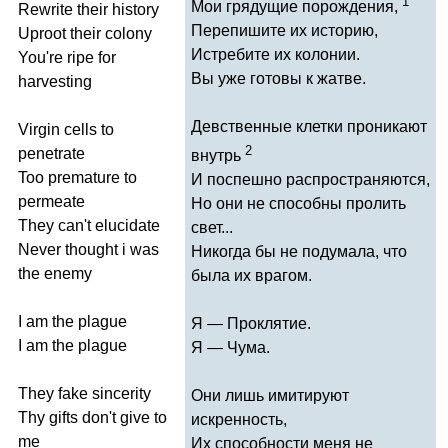
1
Мои грядущие порождения,
Rewrite
their
history
Перепишите их историю,
Uproot
their
colony
Истребите их колонии.
You're
ripe
for
Вы уже готовы к жатве.
harvesting
Девственные клетки проникают
Virgin
cells
to
2
penetrate
внутрь
Too
premature
to
И поспешно распространяются,
permeate
Но они не способны пролить
They
can't
elucidate
свет...
Never
thought
i
was
Никогда бы не подумала, что
the
enemy
была их врагом.
I
am
the
plague
Я — Проклятие.
I
am
the
plague
Я — Чума.
They
fake
sincerity
Они лишь имитируют
Thy
gifts
don't
give
to
искренность,
me
Их способности меня не