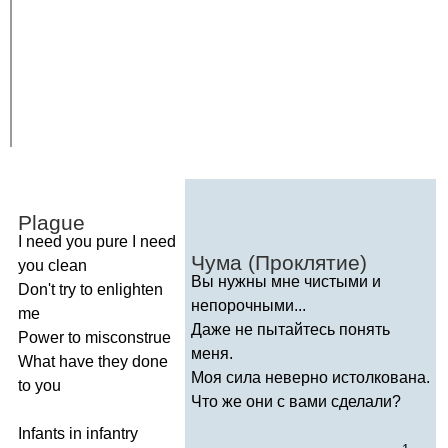
Plague
I
need
you
pure
I
need
Чума (Проклятие)
you
clean
Вы нужны мне чистыми и
Don't
try
to
enlighten
непорочными...
me
Даже не пытайтесь понять
Power
to
misconstrue
меня.
What
have
they
done
Моя сила неверно истолкована.
to
you
Что же они с вами сделали?
Infants
in
infantry