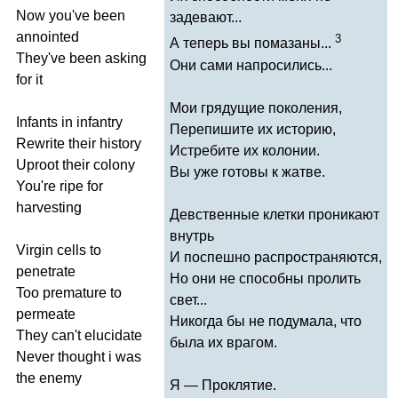
Now
you've
been
задевают...
annointed
3
А теперь вы помазаны...
They've
been
asking
Они сами напросились...
for
it
Мои грядущие поколения,
Infants
in
infantry
Перепишите их историю,
Rewrite
their
history
Истребите их колонии.
Uproot
their
colony
Вы уже готовы к жатве.
You're
ripe
for
harvesting
Девственные клетки проникают
внутрь
Virgin
cells
to
И поспешно распространяются,
penetrate
Но они не способны пролить
Too
premature
to
свет...
permeate
Никогда бы не подумала, что
They
can't
elucidate
была их врагом.
Never
thought
i
was
the
enemy
Я — Проклятие.