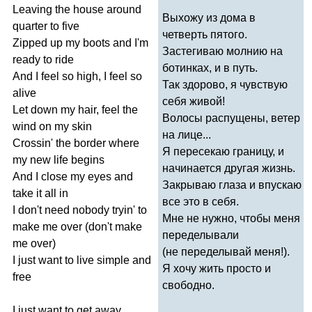
Leaving
the
house
around
Выхожу из дома в
quarter
to
five
четверть пятого.
Zipped
up
my
boots
and
I'm
Застегиваю молнию на
ready
to
ride
ботинках, и в путь.
And
I
feel
so
high
,
I
feel
so
Так здорово, я чувствую
alive
себя живой!
Let
down
my
hair
,
feel
the
Волосы распущены, ветер
wind
on
my
skin
на лице...
Crossin'
the
border
where
Я пересекаю границу, и
my
new
life
begins
начинается другая жизнь.
And
I
close
my
eyes
and
Закрываю глаза и впускаю
take
it
all
in
все это в себя.
I
don't
need
nobody
tryin'
to
Мне не нужно, чтобы меня
make
me
over
(
don't
make
переделывали
me
over
)
(не переделывай меня!).
I
just
want
to
live
simple
and
Я хочу жить просто и
free
свободно.
I
just
want
to
get
away