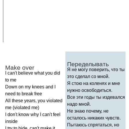
Переделывать
Make
over
Я не могу поверить, что ты
I
can't
believe
what
you
did
это сделал со мной.
to
me
Я стою на коленях и мне
Down
on
my
knees
and
I
нужно освободиться.
need
to
break
free
Все эти годы ты издевался
All
these
years
,
you
violated
надо мной.
me
(
violated
me
)
Не знаю почему, не
I
don't
know
why
I
can't
feel
осталось никаких чувств.
inside
Пытаюсь спрятаться, но
I
try
to
hide
,
can't
make
it