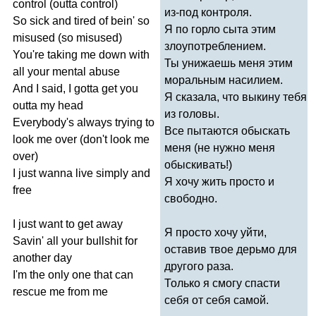
control
(
outta
control
)
из-под контроля.
So
sick
and
tired
of
bein'
so
Я по горло сыта этим
misused
(
so
misused
)
злоупотреблением.
You're
taking
me
down
with
Ты унижаешь меня этим
all
your
mental
abuse
моральным насилием.
And
I
said
,
I
gotta
get
you
Я сказала, что выкину тебя
outta
my
head
из головы.
Everybody's
always
trying
to
Все пытаются обыскать
look
me
over
(
don't
look
me
меня (не нужно меня
over
)
обыскивать!)
I
just
wanna
live
simply
and
Я хочу жить просто и
free
свободно.
I
just
want
to
get
away
Я просто хочу уйти,
Savin'
all
your
bullshit
for
оставив твое дерьмо для
another
day
другого раза.
I'm
the
only
one
that
can
Только я смогу спасти
rescue
me
from
me
себя от себя самой.