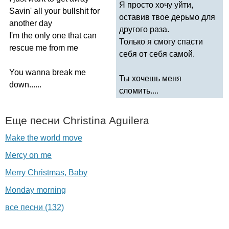
Я просто хочу уйти,
Savin'
all
your
bullshit
for
оставив твое дерьмо для
another
day
другого раза.
I'm
the
only
one
that
can
Только я смогу спасти
rescue
me
from
me
себя от себя самой.
You
wanna
break
me
Ты хочешь меня
down
......
сломить....
Еще песни
Christina
Aguilera
Make the world move
Mercy on me
Merry Christmas, Baby
Monday morning
все песни (132)