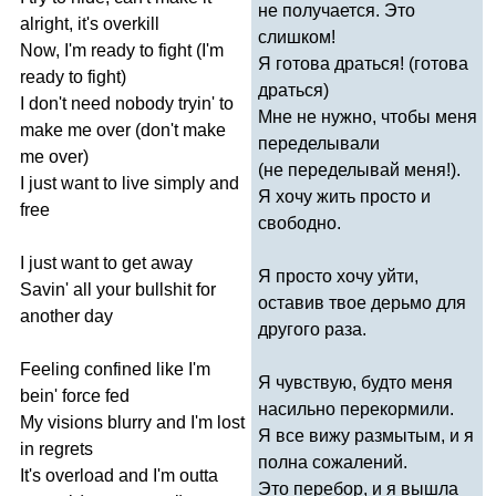
не получается. Это
alright
,
it's
overkill
слишком!
Now
,
I'm
ready
to
fight
(
I'm
Я готова драться! (готова
ready
to
fight
)
драться)
I
don't
need
nobody
tryin'
to
Мне не нужно, чтобы меня
make
me
over
(
don't
make
переделывали
me
over
)
(не переделывай меня!).
I
just
want
to
live
simply
and
Я хочу жить просто и
free
свободно.
I
just
want
to
get
away
Я просто хочу уйти,
Savin'
all
your
bullshit
for
оставив твое дерьмо для
another
day
другого раза.
Feeling
confined
like
I'm
Я чувствую, будто меня
bein'
force
fed
насильно перекормили.
My
visions
blurry
and
I'm
lost
Я все вижу размытым, и я
in
regrets
полна сожалений.
It's
overload
and
I'm
outta
Это перебор, и я вышла