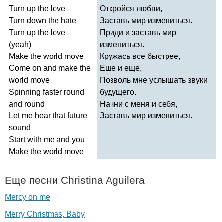
Turn
up
the
love
Откройся любви,
Turn
down
the
hate
Заставь мир измениться.
Turn
up
the
love
Приди и заставь мир
(
yeah
)
измениться.
Make
the
world
move
Кружась все быстрее,
Come
on
and
make
the
Еще и еще,
world
move
Позволь мне услышать звуки
Spinning
faster
round
будущего.
and
round
Начни с меня и себя,
Let
me
hear
that
future
Заставь мир измениться.
sound
Start
with
me
and
you
Make
the
world
move
Еще песни
Christina
Aguilera
Mercy on me
Merry Christmas, Baby