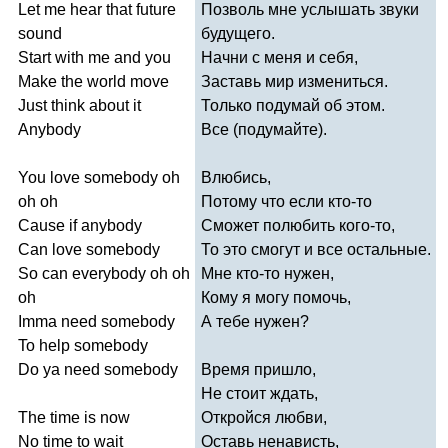
Let
me
hear
that
future
Позволь мне услышать звуки
sound
будущего.
Start
with
me
and
you
Начни с меня и себя,
Make
the
world
move
Заставь мир измениться.
Just
think
about
it
Только подумай об этом.
Anybody
Все (подумайте).
You
love
somebody
oh
Влюбись,
oh
oh
Потому что если кто-то
Cause
if
anybody
Сможет полюбить кого-то,
Can
love
somebody
То это смогут и все остальные.
So
can
everybody
oh
oh
Мне кто-то нужен,
oh
Кому я могу помочь,
Imma
need
somebody
А тебе нужен?
To
help
somebody
Do
ya
need
somebody
Время пришло,
Не стоит ждать,
The
time
is
now
Откройся любви,
No
time
to
wait
Оставь ненависть,