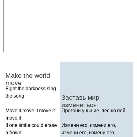
Make
the
world
move
Fight
the
darkness
sing
the
song
Заставь мир
измениться
Move
it
move
it
move
it
Прогони уныние, песню пой.
move
it
If
one
smile
could
erase
Измени его, измени его,
a
frown
измени его, измени его,