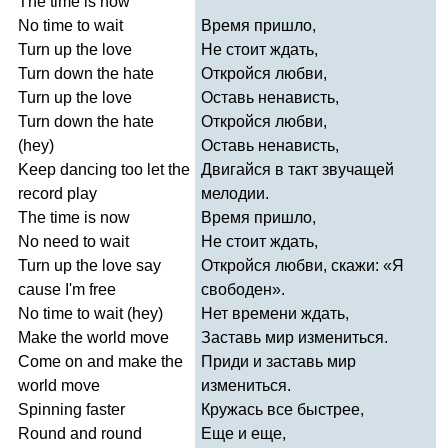
The
time
is
now
No
time
to
wait
Время пришло,
Turn
up
the
love
Не стоит ждать,
Turn
down
the
hate
Откройся любви,
Turn
up
the
love
Оставь ненависть,
Turn
down
the
hate
Откройся любви,
(
hey
)
Оставь ненависть,
Keep
dancing
too
let
the
Двигайся в такт звучащей
record
play
мелодии.
The
time
is
now
Время пришло,
No
need
to
wait
Не стоит ждать,
Turn
up
the
love
say
Откройся любви, скажи: «Я
cause
I'm
free
свободен».
No
time
to
wait
(
hey
)
Нет времени ждать,
Make
the
world
move
Заставь мир измениться.
Come
on
and
make
the
Приди и заставь мир
world
move
измениться.
Spinning
faster
Кружась все быстрее,
Round
and
round
Еще и еще,