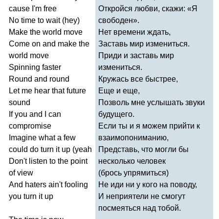
cause
I'm
free
Откройся любви, скажи: «Я
No
time
to
wait
(
hey
)
свободен».
Make
the
world
move
Нет времени ждать,
Come
on
and
make
the
Заставь мир измениться.
world
move
Приди и заставь мир
Spinning
faster
измениться.
Round
and
round
Кружась все быстрее,
Let
me
hear
that
future
Еще и еще,
sound
Позволь мне услышать звуки
If
you
and
I
can
будущего.
compromise
Если ты и я можем прийти к
Imagine
what
a
few
взаимопониманию,
could
do
turn
it
up
(
yeah
Представь, что могли бы
Don't
listen
to
the
point
несколько человек
of
view
(брось упрямиться)
And
haters
ain't
fooling
Не иди ни у кого на поводу,
you
turn
it
up
И неприятели не смогут
посмеяться над тобой.