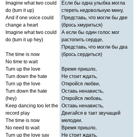
Imagine
what
two
could
Если бы одна улыбка могла
do
(
turn
it
up
)
стереть недовольную мину,
And
if
one
voice
could
Представь, что могли бы две
change
a
heart
(брось хмуриться)
Imagine
what
two
could
А если бы один голос мог
do
(
turn
it
up
hey
)
растопить сердце,
Представь, что могли бы два
The
time
is
now
(брось сердиться)
No
time
to
wait
Turn
up
the
love
Время пришло,
Turn
down
the
hate
Не стоит ждать,
Turn
up
the
love
Откройся любви,
Turn
down
the
hate
Оставь ненависть,
(
hey
)
Откройся любовь,
Keep
dancing
too
let
the
Оставь ненависть,
record
play
Двигайся в такт звучащей
The
time
is
now
мелодии.
No
need
to
wait
Время пришло,
Turn
up
the
love
say
Не стоит ждать,