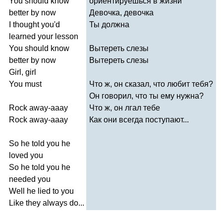
You
should
know
ориентируешься в жизни
better
by
now
Девочка, девочка
I
thought
you'd
Ты должна
learned
your
lesson
You
should
know
Вытереть слезы
better
by
now
Вытереть слезы
Girl
,
girl
You
must
Что ж, он сказал, что любит тебя?
Он говорил, что ты ему нужна?
Rock
away-aaay
Что ж, он лгал тебе
Rock
away-aaay
Как они всегда поступают...
So
he
told
you
he
loved
you
So
he
told
you
he
needed
you
Well
he
lied
to
you
Like
they
always
do
...