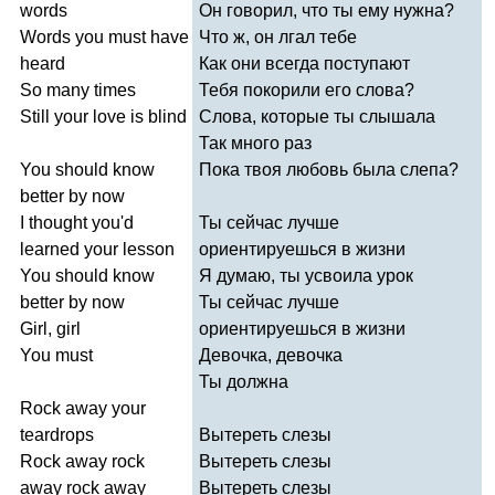
words
Он говорил, что ты ему нужна?
Words
you
must
have
Что ж, он лгал тебе
heard
Как они всегда поступают
So
many
times
Тебя покорили его слова?
Still
your
love
is
blind
Слова, которые ты слышала
Так много раз
You
should
know
Пока твоя любовь была слепа?
better
by
now
I
thought
you'd
Ты сейчас лучше
learned
your
lesson
ориентируешься в жизни
You
should
know
Я думаю, ты усвоила урок
better
by
now
Ты сейчас лучше
Girl
,
girl
ориентируешься в жизни
You
must
Девочка, девочка
Ты должна
Rock
away
your
teardrops
Вытереть слезы
Rock
away
rock
Вытереть слезы
away
rock
away
Вытереть слезы