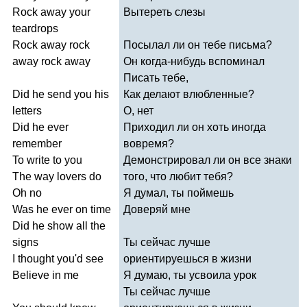
Rock
away
your
Вытереть слезы
teardrops
Rock
away
rock
Посылал ли он тебе письма?
away
rock
away
Он когда-нибудь вспоминал
Писать тебе,
Did
he
send
you
his
Как делают влюбленные?
letters
О, нет
Did
he
ever
Приходил ли он хоть иногда
remember
вовремя?
To
write
to
you
Демонстрировал ли он все знаки
The
way
lovers
do
того, что любит тебя?
Oh
no
Я думал, ты поймешь
Was
he
ever
on
time
Доверяй мне
Did
he
show
all
the
signs
Ты сейчас лучше
I
thought
you'd
see
ориентируешься в жизни
Believe
in
me
Я думаю, ты усвоила урок
Ты сейчас лучше