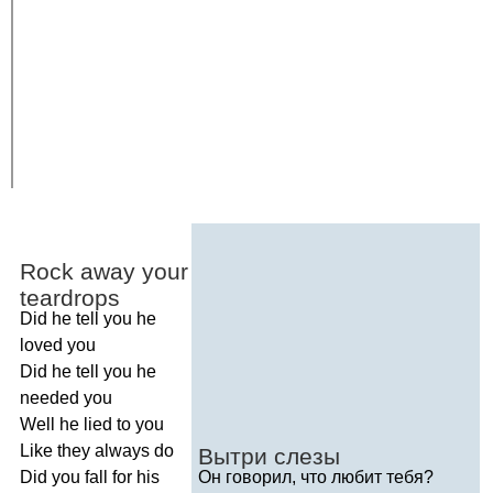
Rock
away
your
teardrops
Did
he
tell
you
he
loved
you
Did
he
tell
you
he
needed
you
Well
he
lied
to
you
Like
they
always
do
Вытри слезы
Did
you
fall
for
his
Он говорил, что любит тебя?