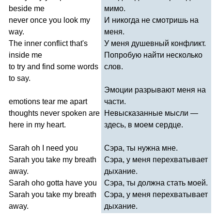
beside
me
мимо.
never
once
you
look
my
И никогда не смотришь на
way
.
меня.
The
inner
conflict
that's
У меня душевный конфликт.
inside
me
Попробую найти несколько
to
try
and
find
some
words
слов.
to
say
.
Эмоции разрывают меня на
emotions
tear
me
apart
части.
thoughts
never
spoken
are
Невысказанные мысли —
here
in
my
heart
.
здесь, в моем сердце.
Sarah
oh
I
need
you
Сэра, ты нужна мне.
Sarah
you
take
my
breath
Сэра, у меня перехватывает
away
.
дыхание.
Sarah
oho
gotta
have
you
Сэра, ты должна стать моей.
Sarah
you
take
my
breath
Сэра, у меня перехватывает
away
.
дыхание.