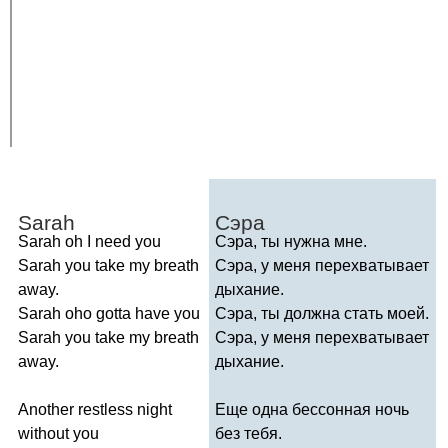
Sarah
Сэра
Sarah
oh
I
need
you
Сэра, ты нужна мне.
Sarah
you
take
my
breath
Сэра, у меня перехватывает
away
.
дыхание.
Sarah
oho
gotta
have
you
Сэра, ты должна стать моей.
Sarah
you
take
my
breath
Сэра, у меня перехватывает
away
.
дыхание.
Another
restless
night
Еще одна бессонная ночь
without
you
без тебя.