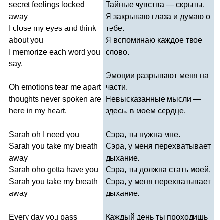
secret
feelings
locked
Тайные чувства — скрыты.
away
Я закрываю глаза и думаю о
I
close
my
eyes
and
think
тебе.
about
you
Я вспоминаю каждое твое
I
memorize
each
word
you
слово.
say
.
Эмоции разрывают меня на
Oh
emotions
tear
me
apart
части.
thoughts
never
spoken
are
Невысказанные мысли —
here
in
my
heart
.
здесь, в моем сердце.
Sarah
oh
I
need
you
Сэра, ты нужна мне.
Sarah
you
take
my
breath
Сэра, у меня перехватывает
away
.
дыхание.
Sarah
oho
gotta
have
you
Сэра, ты должна стать моей.
Sarah
you
take
my
breath
Сэра, у меня перехватывает
away
.
дыхание.
Every
day
you
pass
Каждый день ты проходишь