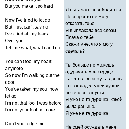
But
you
make
it
so
hard
Я пыталась освободиться,
Но я просто не могу
Now
I've
tried
to
let
go
отказать тебе.
But
I
just
can't
say
no
Я выплакала все слезы,
I've
cried
all
my
tears
Плача о тебе.
Over
you
Скажи мне, что я могу
Tell
me
what
,
what
can
I
do
сделать?
You
can't
fool
my
heart
Ты больше не можешь
anymore
одурачить мое сердце,
So
now
I'm
walking
out
the
Так что я выхожу за дверь.
door
Ты завладел моей душой,
You've
taken
my
soul
now
но теперь отпусти.
let
go
Я уже не та дурочка, какой
I'm
not
that
fool
I
was
before
была раньше.
I'm
not
your
fool
no
more
Я уже не та дурочка.
Don't
you
judge
me
Не смей осуждать меня