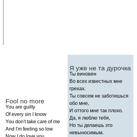
Я уже не та дурочка
Ты виновен
Во всех известных мне
грехах.
Ты совсем не заботишься
Fool
no
more
обо мне,
You
are
guilty
И оттого мне так плохо.
Of
every
sin
I
know
Да, я люблю тебя,
You
don't
take
care
of
me
Но ты делаешь это
And
I'm
feeling
so
low
невыносимым.
Now
I
do
love
you