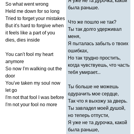
Я уже не та дурочка, какой
So
what
went
wrong
была раньше.
Held
me
down
for
so
long
Tried
to
forget
your
mistakes
Что же пошло не так?
But
it's
hard
to
forgive
when
Ты так долго удерживал
it
feels
like
a
part
of
you
меня,
dies
,
dies
inside
Я пыталась забыть о твоих
ошибках,
You
can't
fool
my
heart
Но так трудно простить,
anymore
когда чувствуешь, что часть
So
now
I'm
walking
out
the
тебя умирает...
door
You've
taken
my
soul
now
Ты больше не можешь
let
go
одурачить мое сердце,
I'm
not
that
fool
I
was
before
Так что я выхожу за дверь.
I'm
not
your
fool
no
more
Ты завладел моей душой,
но теперь отпусти,
Я уже не та дурочка, какой
была раньше,