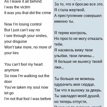
As
I
leave
it
all
behind
За то, что я бросаю все это.
I
was
the
victim
Я стала жертвой,
It
was
you
that
did
the
crime
А преступление совершил
именно ты.
Now
I'm
losing
control
But
I
just
can't
say
no
Я теряю контроль,
I
see
through
your
smiles
,
Но просто не могу отказать
your
disguise
тебе.
Won't
take
more
,
no
more
of
Я насквозь вижу твои
your
lies
улыбки, твои личины...
Я больше не вынесу твоей
You
can't
fool
my
heart
лжи...
anymore
So
now
I'm
walking
out
the
Ты больше не можешь
door
одурачить мое сердце,
You've
taken
my
soul
now
Так что я выхожу за дверь.
let
go
Ты завладел моей душой,
I'm
not
that
fool
I
was
before
но теперь отпусти,