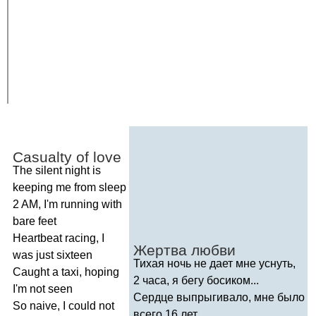
Casualty
of
love
The
silent
night
is
keeping
me
from
sleep
2
AM
,
I'm
running
with
bare
feet
Heartbeat
racing
,
I
Жертва любви
was
just
sixteen
Тихая ночь не дает мне уснуть,
Caught
a
taxi
,
hoping
2 часа, я бегу босиком...
I'm
not
seen
Сердце выпрыгивало, мне было
So
naive
,
I
could
not
всего 16 лет,