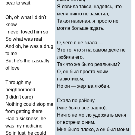
bear
to
wait
Я ловила такси, надеясь, что
меня никто не заметил,
Oh
,
oh
what
I
didn't
Такая наивная, я просто не
know
могла больше ждать.
I
never
loved
him
so
So
what
was
real
О, чего я не знала —
And
oh
,
he
was
a
drug
Это то, что я на самом деле не
to
me
любила его.
But
he's
the
casualty
Так что же было реальным?
of
love
О, он был просто моим
наркотиком,
Through
my
Но он — жертва любви.
neighborhood
(
I
didn't
care
)
Ехала по району
Nothing
could
stop
me
(мне было все равно),
from
getting
there
Ничто не могло удержать меня
Had
a
sickness
,
he
от встречи с ним.
was
my
medicine
Мне было плохо, а он был моим
So
in
lust
,
he
could