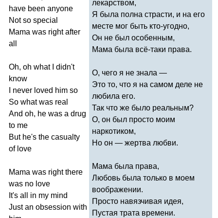
лекарством,
have
been
anyone
Я была полна страсти, и на его
Not
so
special
месте мог быть кто-угодно,
Mama
was
right
after
Он не был особенным,
all
Мама была всё-таки права.
Oh
,
oh
what
I
didn't
О, чего я не знала —
know
Это то, что я на самом деле не
I
never
loved
him
so
любила его.
So
what
was
real
Так что же было реальным?
And
oh
,
he
was
a
drug
О, он был просто моим
to
me
наркотиком,
But
he's
the
casualty
Но он — жертва любви.
of
love
Мама была права,
Mama
was
right
there
Любовь была только в моем
was
no
love
воображении.
It's
all
in
my
mind
Просто навязчивая идея,
Just
an
obsession
with
Пустая трата времени.