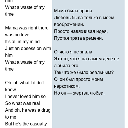
him
What
a
waste
of
my
Мама была права,
time
Любовь была только в моем
воображении.
Mama
was
right
there
Просто навязчивая идея,
was
no
love
Пустая трата времени.
It's
all
in
my
mind
Just
an
obsession
with
О, чего я не знала —
him
Это то, что я на самом деле не
What
a
waste
of
my
любила его.
time
Так что же было реальным?
О, он был просто моим
Oh
,
oh
what
I
didn't
наркотиком,
know
Но он — жертва любви.
I
never
loved
him
so
So
what
was
real
And
oh
,
he
was
a
drug
to
me
But
he's
the
casualty