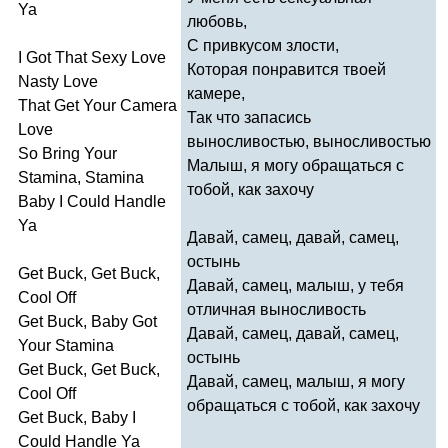
Ya
любовь,
С привкусом злости,
I
Got
That
Sexy
Love
Которая понравится твоей
Nasty
Love
камере,
That
Get
Your
Camera
Так что запасись
Love
выносливостью, выносливостью
So
Bring
Your
Малыш, я могу обращаться с
Stamina
,
Stamina
тобой, как захочу
Baby
I
Could
Handle
Ya
Давай, самец, давай, самец,
остынь
Get
Buck
,
Get
Buck
,
Давай, самец, малыш, у тебя
Cool
Off
отличная выносливость
Get
Buck
,
Baby
Got
Давай, самец, давай, самец,
Your
Stamina
остынь
Get
Buck
,
Get
Buck
,
Давай, самец, малыш, я могу
Cool
Off
обращаться с тобой, как захочу
Get
Buck
,
Baby
I
Could
Handle
Ya