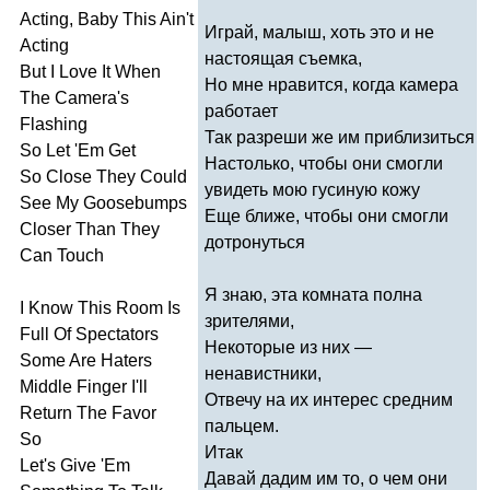
Acting
,
Baby
This
Ain't
Играй, малыш, хоть это и не
Acting
настоящая съемка,
But
I
Love
It
When
Но мне нравится, когда камера
The
Camera's
работает
Flashing
Так разреши же им приблизиться
So
Let
'
Em
Get
Настолько, чтобы они смогли
So
Close
They
Could
увидеть мою гусиную кожу
See
My
Goosebumps
Еще ближе, чтобы они смогли
Closer
Than
They
дотронуться
Can
Touch
Я знаю, эта комната полна
I
Know
This
Room
Is
зрителями,
Full
Of
Spectators
Некоторые из них —
Some
Are
Haters
ненавистники,
Middle
Finger
I'll
Отвечу на их интерес средним
Return
The
Favor
пальцем.
So
Итак
Let's
Give
'
Em
Давай дадим им то, о чем они