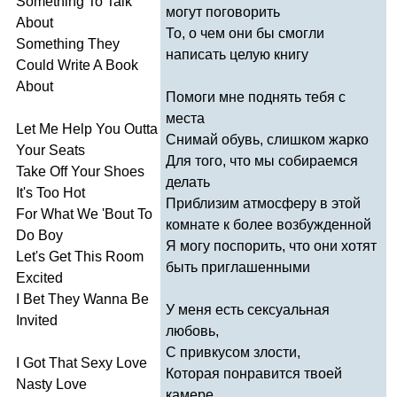
Something
To
Talk
могут поговорить
About
То, о чем они бы смогли
Something
They
написать целую книгу
Could
Write
A
Book
About
Помоги мне поднять тебя с
места
Let
Me
Help
You
Outta
Снимай обувь, слишком жарко
Your
Seats
Для того, что мы собираемся
Take
Off
Your
Shoes
делать
It's
Too
Hot
Приблизим атмосферу в этой
For
What
We
'
Bout
To
комнате к более возбужденной
Do
Boy
Я могу поспорить, что они хотят
Let's
Get
This
Room
быть приглашенными
Excited
I
Bet
They
Wanna
Be
У меня есть сексуальная
Invited
любовь,
С привкусом злости,
I
Got
That
Sexy
Love
Которая понравится твоей
Nasty
Love
камере,