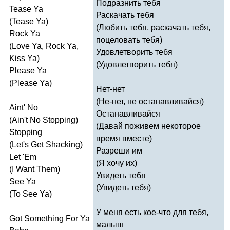
Подразнить тебя
Tease
Ya
Раскачать тебя
(
Tease
Ya
)
(Любить тебя, раскачать тебя,
Rock
Ya
поцеловать тебя)
(
Love
Ya
,
Rock
Ya
,
Удовлетворить тебя
Kiss
Ya
)
(Удовлетворить тебя)
Please
Ya
(
Please
Ya
)
Нет-нет
(Не-нет, не останавливайся)
Aint'
No
Останавливайся
(
Ain't
No
Stopping
)
(Давай поживем некоторое
Stopping
время вместе)
(
Let's
Get
Shacking
)
Разреши им
Let
'
Em
(Я хочу их)
(
I
Want
Them
)
Увидеть тебя
See
Ya
(Увидеть тебя)
(
To
See
Ya
)
У меня есть кое-что для тебя,
Got
Something
For
Ya
малыш