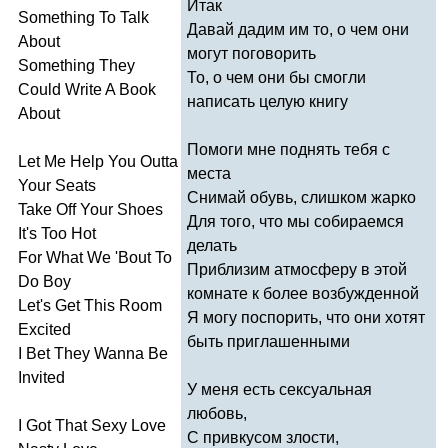
Итак
Something
To
Talk
Давай дадим им то, о чем они
About
могут поговорить
Something
They
То, о чем они бы смогли
Could
Write
A
Book
написать целую книгу
About
Помоги мне поднять тебя с
Let
Me
Help
You
Outta
места
Your
Seats
Снимай обувь, слишком жарко
Take
Off
Your
Shoes
Для того, что мы собираемся
It's
Too
Hot
делать
For
What
We
'
Bout
To
Приблизим атмосферу в этой
Do
Boy
комнате к более возбужденной
Let's
Get
This
Room
Я могу поспорить, что они хотят
Excited
быть приглашенными
I
Bet
They
Wanna
Be
Invited
У меня есть сексуальная
любовь,
I
Got
That
Sexy
Love
С привкусом злости,