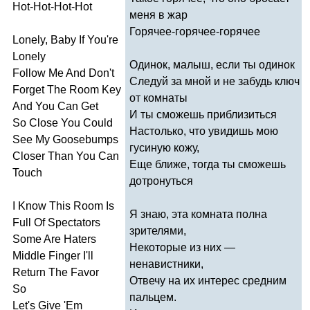
Hot-Hot-Hot-Hot
меня в жар
Горячее-горячее-горячее
Lonely
,
Baby
If
You're
Lonely
Одинок, малыш, если ты одинок
Follow
Me
And
Don't
Следуй за мной и не забудь ключ
Forget
The
Room
Key
от комнаты
And
You
Can
Get
И ты сможешь приблизиться
So
Close
You
Could
Настолько, что увидишь мою
See
My
Goosebumps
гусиную кожу,
Closer
Than
You
Can
Еще ближе, тогда ты сможешь
Touch
дотронуться
I
Know
This
Room
Is
Я знаю, эта комната полна
Full
Of
Spectators
зрителями,
Some
Are
Haters
Некоторые из них —
Middle
Finger
I'll
ненавистники,
Return
The
Favor
Отвечу на их интерес средним
So
пальцем.
Let's
Give
'
Em