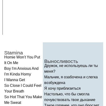
Stamina
Homie
Won't
You
Put
Выносливость
It
On
Me
Дружок, не используешь ли ты
Boy
I'm
Anxious
And
меня?
I'm
Kinda
Horny
Мальчик, я озабочена и слегка
I
Wanna
Get
возбуждена
So
Close
I
Could
Feel
Я хочу приблизиться
Your
Breath
Настолько, что бы смогла
So
Hot
That
You
Make
почувствовать твое дыхание
Me
Sweat
Такое горячее, что оно бросает