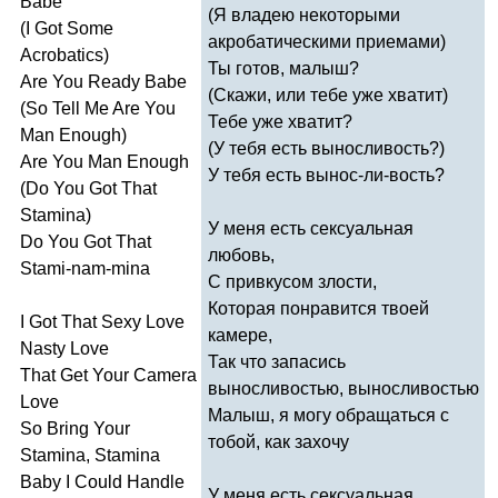
Babe
(Я владею некоторыми
(
I
Got
Some
акробатическими приемами)
Acrobatics
)
Ты готов, малыш?
Are
You
Ready
Babe
(Скажи, или тебе уже хватит)
(
So
Tell
Me
Are
You
Тебе уже хватит?
Man
Enough
)
(У тебя есть выносливость?)
Are
You
Man
Enough
У тебя есть вынос-ли-вость?
(
Do
You
Got
That
Stamina
)
У меня есть сексуальная
Do
You
Got
That
любовь,
Stami-nam-mina
С привкусом злости,
Которая понравится твоей
I
Got
That
Sexy
Love
камере,
Nasty
Love
Так что запасись
That
Get
Your
Camera
выносливостью, выносливостью
Love
Малыш, я могу обращаться с
So
Bring
Your
тобой, как захочу
Stamina
,
Stamina
Baby
I
Could
Handle
У меня есть сексуальная