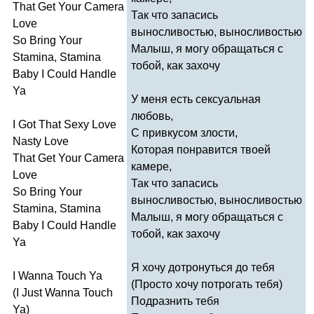
That
Get
Your
Camera
Так что запасись
Love
выносливостью, выносливостью
So
Bring
Your
Малыш, я могу обращаться с
Stamina
,
Stamina
тобой, как захочу
Baby
I
Could
Handle
Ya
У меня есть сексуальная
любовь,
I
Got
That
Sexy
Love
С привкусом злости,
Nasty
Love
Которая понравится твоей
That
Get
Your
Camera
камере,
Love
Так что запасись
So
Bring
Your
выносливостью, выносливостью
Stamina
,
Stamina
Малыш, я могу обращаться с
Baby
I
Could
Handle
тобой, как захочу
Ya
Я хочу дотронуться до тебя
I
Wanna
Touch
Ya
(Просто хочу потрогать тебя)
(
I
Just
Wanna
Touch
Подразнить тебя
Ya
)