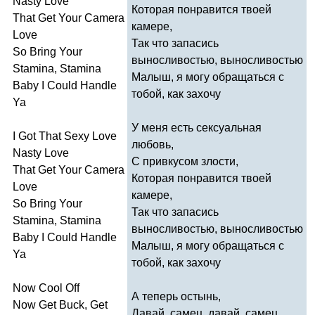
Nasty
Love
Которая понравится твоей
That
Get
Your
Camera
камере,
Love
Так что запасись
So
Bring
Your
выносливостью, выносливостью
Stamina
,
Stamina
Малыш, я могу обращаться с
Baby
I
Could
Handle
тобой, как захочу
Ya
У меня есть сексуальная
I
Got
That
Sexy
Love
любовь,
Nasty
Love
С привкусом злости,
That
Get
Your
Camera
Которая понравится твоей
Love
камере,
So
Bring
Your
Так что запасись
Stamina
,
Stamina
выносливостью, выносливостью
Baby
I
Could
Handle
Малыш, я могу обращаться с
Ya
тобой, как захочу
Now
Cool
Off
А теперь остынь,
Now
Get
Buck
,
Get
Давай, самец, давай, самец,