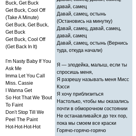
Buck
,
Get
Buck
давай, самец
Get
Buck
,
Cool
Off
Давай, самец, остынь
(
Take
A
Minute
)
(Остановись на минутку)
Get
Buck
,
Get
Buck
,
Давай, самец, давай, самец,
Get
Buck
давай, самец
Get
Buck
,
Cool
Off
Давай, самец, остынь (Вернись
(
Get
Back
In
It
)
туда, откуда начали)
I'm
Nasty
Baby
If
You
Я — злодейка, малыш, если ты
Ask
Me
спросишь меня,
Imma
Let
You
Call
Я разрешу называть меня Мисс
Miss
.
Cassie
Кэсси
I
Wanna
Get
Я хочу приблизиться
So
Hot
That
We
'
Bout
Настолько, чтобы мы оказались
To
Faint
почти в обморочном состоянии
Don't
Stop
Till
We
Не останавливайся до тех пор,
Peel
The
Paint
пока мы смоем все краски
Hot-Hot-Hot-Hot
Горячо-горячо-горячо