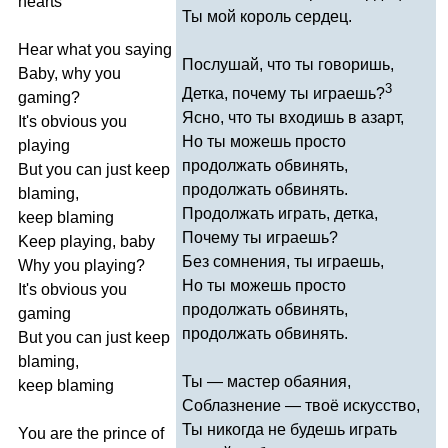
hearts
Ты мой король сердец.
Hear
what
you
saying
Послушай, что ты говоришь,
Baby
,
why
you
3
Детка, почему ты играешь?
gaming
?
Ясно, что ты входишь в азарт,
It's
obvious
you
Но ты можешь просто
playing
продолжать обвинять,
But
you
can
just
keep
продолжать обвинять.
blaming
,
Продолжать играть, детка,
keep
blaming
Почему ты играешь?
Keep
playing
,
baby
Без сомнения, ты играешь,
Why
you
playing
?
Но ты можешь просто
It's
obvious
you
продолжать обвинять,
gaming
продолжать обвинять.
But
you
can
just
keep
blaming
,
Ты — мастер обаяния,
keep
blaming
Соблазнение — твоё искусство,
Ты никогда не будешь играть
You
are
the
prince
of