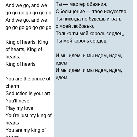
Ты — мастер обаяния,
And
we
go
,
and
we
Обольщение — твоё искусство,
go
go
go
go
go
go
go
Ты никогда не будешь играть
And
we
go
,
and
we
с моей любовью,
go
go
go
go
go
go
go
Только ты мой король сердец,
Ты мой король сердец.
King
of
hearts
,
King
of
hearts
,
King
of
И мы идем, и мы идем, идем,
hearts
,
идем
King
of
hearts
И мы идем, и мы идем, идем,
идем
You
are
the
prince
of
charm
Seduction
is
your
art
You'll
never
Play
my
love
You're
just
my
king
of
hearts
You
are
my
king
of