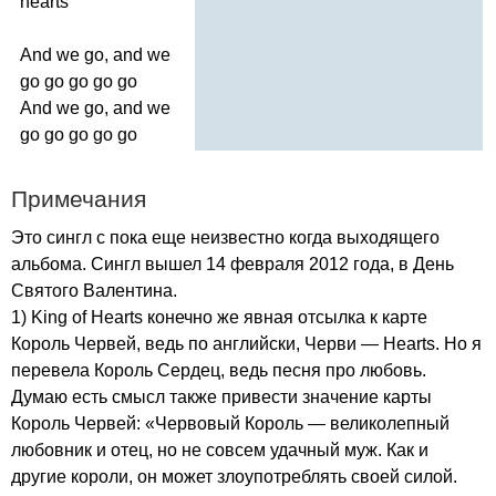
hearts
And
we
go
,
and
we
go
go
go
go
go
And
we
go
,
and
we
go
go
go
go
go
Примечания
Это сингл с пока еще неизвестно когда выходящего
альбома. Сингл вышел 14 февраля 2012 года, в День
Святого Валентина.
1)
King
of
Hearts
конечно же явная отсылка к карте
Король Червей, ведь по английски, Черви —
Hearts
. Но я
перевела Король Сердец, ведь песня про любовь.
Думаю есть смысл также привести значение карты
Король Червей: «Червовый Король — великолепный
любовник и отец, но не совсем удачный муж. Как и
другие короли, он может злоупотреблять своей силой.