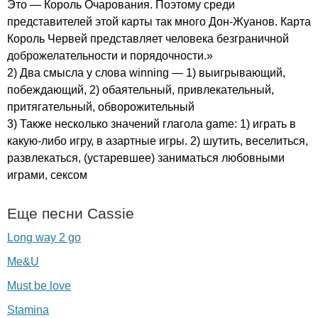
Это — Король Очарования. Поэтому среди
представителей этой карты так много Дон-Жуанов. Карта
Король Червей представляет человека безграничной
доброжелательности и порядочности.»
2) Два смысла у слова
winning
— 1) выигрывающий,
побеждающий, 2) обаятельный, привлекательный,
притягательный, обворожительный
3) Также несколько значений глагола
game
: 1) играть в
какую-либо игру, в азартные игры. 2) шутить, веселиться,
развлекаться, (устаревшее) заниматься любовными
играми, сексом
Еще песни
Cassie
Long way 2 go
Me&U
Must be love
Stamina