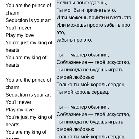
Если ты побеждаешь,
You
are
the
prince
of
Ты мог бы и признать это.
charm
И ты можешь прийти и взять это,
Seduction
is
your
art
Или можешь просто забыть про
You'll
never
это,
Play
my
love
забыть про это.
You're
just
my
king
of
hearts
Ты — мастер обаяния,
You
are
my
king
of
Соблазнение — твоё искусство,
hearts
Ты никогда не будешь играть
с моей любовью,
You
are
the
prince
of
Только ты мой король сердец,
charm
Ты мой король сердец.
Seduction
is
your
art
You'll
never
Ты — мастер обаяния,
Play
my
love
Соблазнение — твоё искусство,
You're
just
my
king
of
Ты никогда не будешь играть
hearts
с моей любовью,
You
are
my
king
of
Только ты мой король сердец,