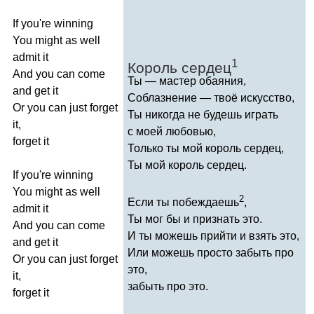
If
you're
winning
You
might
as
well
admit
it
1
Король сердец
And
you
can
come
Ты — мастер обаяния,
and
get
it
Соблазнение — твоё искусство,
Or
you
can
just
forget
Ты никогда не будешь играть
it
,
с моей любовью,
forget
it
Только ты мой король сердец,
Ты мой король сердец.
If
you're
winning
You
might
as
well
2
Если ты побеждаешь
,
admit
it
Ты мог бы и признать это.
And
you
can
come
И ты можешь прийти и взять это,
and
get
it
Или можешь просто забыть про
Or
you
can
just
forget
это,
it
,
забыть про это.
forget
it