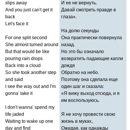
slips
away
И ее не вернуть.
And
you
just
can't
get
it
Давай смотреть правде в
back
глаза».
Let's
face
it
На долю секунды
For
one
split
second
Она практически повернула
She
almost
turned
around
назад.
But
that
would
be
like
Но это бы означало
pouring
rain
drops
возвратить падающие капли
Back
into
a
cloud
дождя
So
she
took
another
step
Обратно на небо.
and
said
Поэтому она сделала еще
I
see
the
way
out
and
I'm
один шаг и сказала:
gonna'
take
it
«Я вижу выход отсюда, и я
им воспользуюсь.
I
don't
wanna'
spend
my
life
jaded
Я не хочу провести свою
Waiting
to
wake
up
one
жизнь в муках,
day
and
find
Ожидая, как однажды