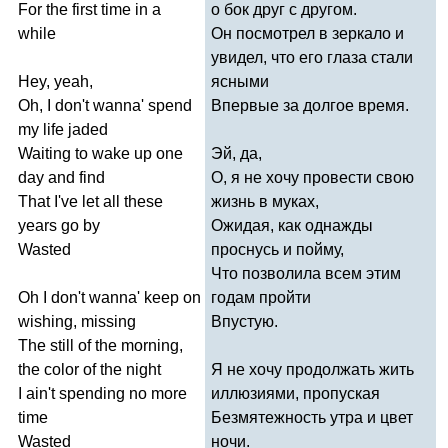
For
the
first
time
in
a
о бок друг с другом.
while
Он посмотрел в зеркало и
увидел, что его глаза стали
Hey
,
yeah
,
ясными
Oh
,
I
don't
wanna'
spend
Впервые за долгое время.
my
life
jaded
Waiting
to
wake
up
one
Эй, да,
day
and
find
О, я не хочу провести свою
That
I've
let
all
these
жизнь в муках,
years
go
by
Ожидая, как однажды
Wasted
проснусь и пойму,
Что позволила всем этим
Oh
I
don't
wanna'
keep
on
годам пройти
wishing
,
missing
Впустую.
The
still
of
the
morning
,
the
color
of
the
night
Я не хочу продолжать жить
I
ain't
spending
no
more
иллюзиями, пропуская
time
Безмятежность утра и цвет
Wasted
ночи.