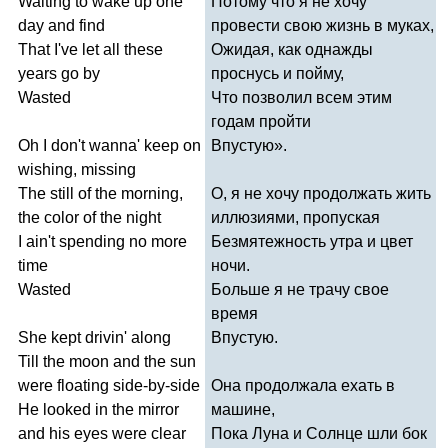
Waiting
to
wake
up
one
Потому что я не хочу
day
and
find
провести свою жизнь в муках,
That
I've
let
all
these
Ожидая, как однажды
years
go
by
проснусь и пойму,
Wasted
Что позволил всем этим
годам пройти
Oh
I
don't
wanna'
keep
on
Впустую».
wishing
,
missing
The
still
of
the
morning
,
О, я не хочу продолжать жить
the
color
of
the
night
иллюзиями, пропуская
I
ain't
spending
no
more
Безмятежность утра и цвет
time
ночи.
Wasted
Больше я не трачу свое
время
She
kept
drivin'
along
Впустую.
Till
the
moon
and
the
sun
were
floating
side-by-side
Она продолжала ехать в
He
looked
in
the
mirror
машине,
and
his
eyes
were
clear
Пока Луна и Солнце шли бок