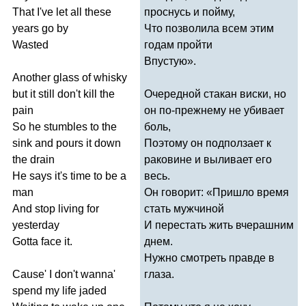
That
I've
let
all
these
проснусь и пойму,
years
go
by
Что позволила всем этим
Wasted
годам пройти
Впустую».
Another
glass
of
whisky
but
it
still
don't
kill
the
Очередной стакан виски, но
pain
он по-прежнему не убивает
So
he
stumbles
to
the
боль,
sink
and
pours
it
down
Поэтому он подползает к
the
drain
раковине и выливает его
He
says
it's
time
to
be
a
весь.
man
Он говорит: «Пришло время
And
stop
living
for
стать мужчиной
yesterday
И перестать жить вчерашним
Gotta
face
it
.
днем.
Нужно смотреть правде в
Cause'
I
don't
wanna'
глаза.
spend
my
life
jaded