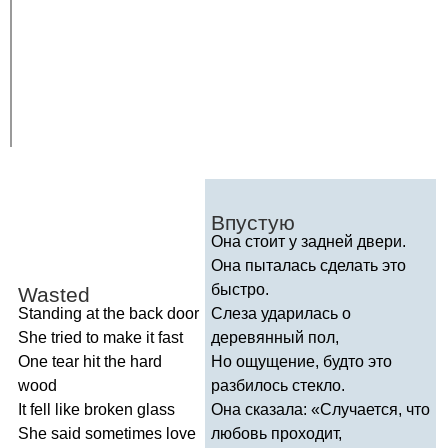
Впустую
Она стоит у задней двери.
Она пыталась сделать это
быстро.
Wasted
Standing
at
the
back
door
Слеза ударилась о
She
tried
to
make
it
fast
деревянный пол,
One
tear
hit
the
hard
Но ощущение, будто это
wood
разбилось стекло.
It
fell
like
broken
glass
Она сказала: «Случается, что
She
said
sometimes
love
любовь проходит,