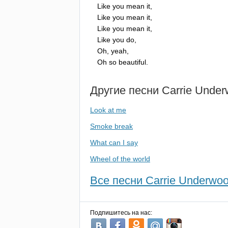
Like
you
mean
it
,
Like
you
mean
it
,
Like
you
mean
it
,
Like
you
do
,
Oh
,
yeah
,
Oh
so
beautiful
.
Другие песни
Carrie
Under
Look at me
Smoke break
What can I say
Wheel of the world
Все песни Carrie Underwoo
Подпишитесь на нас: