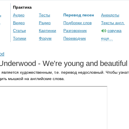
Практика
ь
Аудио
Тесты
Перевод песен
Анекдоты
ь
Видео
Радио
Подборки слов
Тексты англ.
Статьи
Картинки
Разговорник
озвучка
Топики
Форум
Переводчик
еще...
od
Underwood
-
We're
young
and
beautiful
 является художественным, т.е. перевод недословный. Чтобы узнат
ить мышкой на английские слова.