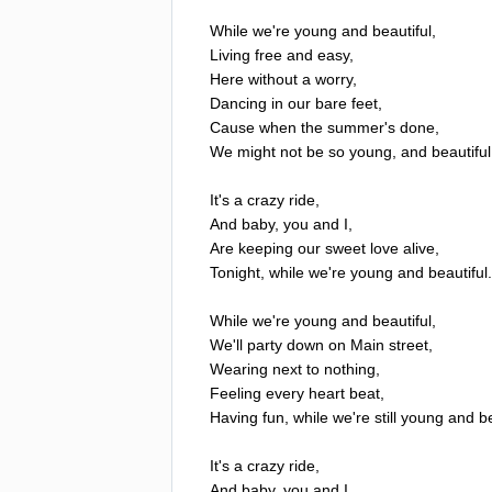
While
we're
young
and
beautiful
,
Living
free
and
easy
,
Here
without
a
worry
,
Dancing
in
our
bare
feet
,
Cause
when
the
summer's
done
,
We
might
not
be
so
young
,
and
beautiful
It's
a
crazy
ride
,
And
baby
,
you
and
I
,
Are
keeping
our
sweet
love
alive
,
Tonight
,
while
we're
young
and
beautiful
.
While
we're
young
and
beautiful
,
We'll
party
down
on
Main
street
,
Wearing
next
to
nothing
,
Feeling
every
heart
beat
,
Having
fun
,
while
we're
still
young
and
be
It's
a
crazy
ride
,
And
baby
,
you
and
I
,