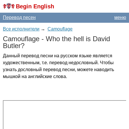
Begin English
Перевод песен
меню
Все исполнители
→
Camouflage
Camouflage
-
Who
the
hell
is
David
Butler
?
Данный перевод песни на русском языке является
художественным, т.е. перевод недословный. Чтобы
узнать дословный перевод песни, можете наводить
мышкой на английские слова.