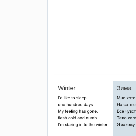
Winter
Зима
I'd
like
to
sleep
Мне хоте
one
hundred
days
На сотню
My
feeling
has
gone
,
Все чувс
flesh
cold
and
numb
Тело хол
I'm
staring
in
to
the
winter
Я захожу 