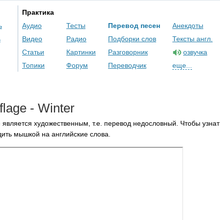
Практика
ь
Аудио
Тесты
Перевод песен
Анекдоты
ь
Видео
Радио
Подборки слов
Тексты англ.
Статьи
Картинки
Разговорник
озвучка
Топики
Форум
Переводчик
еще...
lage
-
Winter
 является художественным, т.е. перевод недословный. Чтобы узнат
ить мышкой на английские слова.