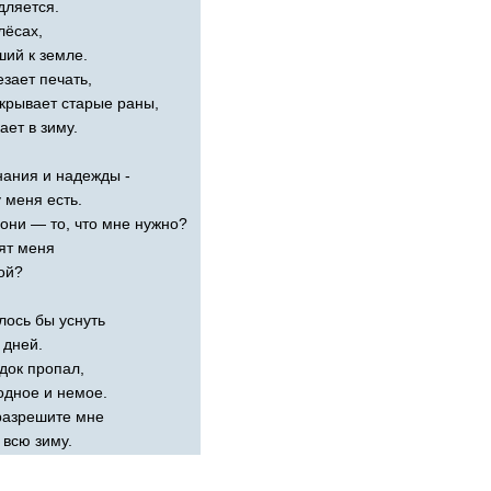
дляется.
лёсах,
ий к земле.
зает печать,
скрывает старые раны,
ает в зиму.
ания и надежды -
у меня есть.
 они — то, что мне нужно?
ят меня
ой?
лось бы уснуть
 дней.
док пропал,
одное и немое.
разрешите мне
 всю зиму.