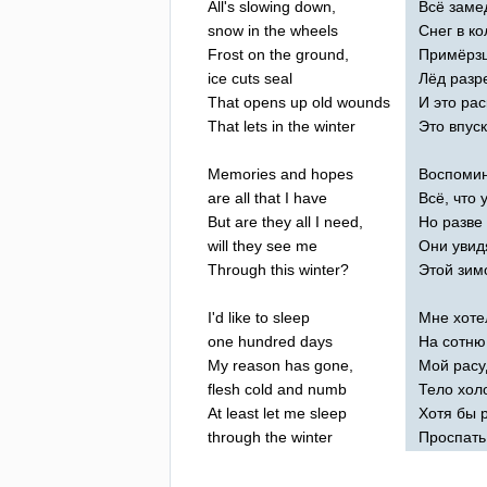
All's
slowing
down
,
Всё заме
snow
in
the
wheels
Снег в ко
Frost
on
the
ground
,
Примёрзш
ice
cuts
seal
Лёд разре
That
opens
up
old
wounds
И это ра
That
lets
in
the
winter
Это впуск
Memories
and
hopes
Воспомин
are
all
that
I
have
Всё, что 
But
are
they
all
I
need
,
Но разве
will
they
see
me
Они увид
Through
this
winter
?
Этой зим
I'd
like
to
sleep
Мне хоте
one
hundred
days
На сотню
My
reason
has
gone
,
Мой расу
flesh
cold
and
numb
Тело хол
At
least
let
me
sleep
Хотя бы 
through
the
winter
Проспать