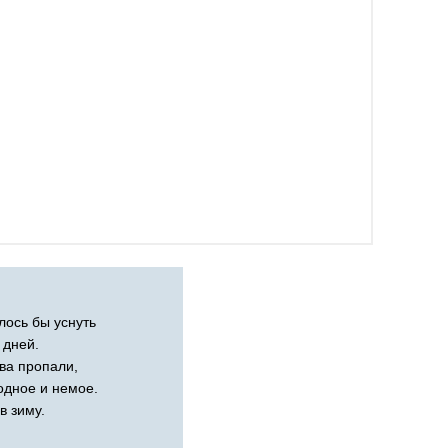
лось бы уснуть
 дней.
тва пропали,
одное и немое.
в зиму.