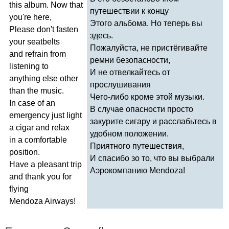
this
album
.
Now
that
путешествии к концу
you're
here
,
Этого альбома. Но теперь вы
Please
don't
fasten
здесь.
your
seatbelts
Пожалуйста, не пристёгивайте
and
refrain
from
ремни безопасности,
listening
to
И не отвелкайтесь от
anything
else
other
прослушивания
than
the
music
.
Чего-либо кроме этой музыки.
In
case
of
an
В случае опасности просто
emergency
just
light
закурите сигару и расслабьтесь в
a
cigar
and
relax
удобном положении.
in
a
comfortable
Приятного путешествия,
position
.
И спасибо зо то, что вы выбрали
Have
a
pleasant
trip
Аэрокомпанию
Mendoza
!
and
thank
you
for
flying
Mendoza
Airways
!