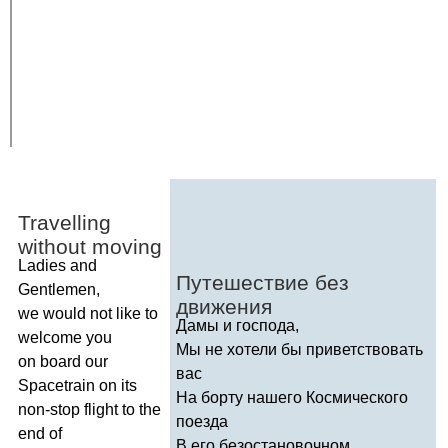
Travelling
without
moving
Ladies
and
Путешествие без
Gentlemen
,
движения
we
would
not
like
to
Дамы и господа,
welcome
you
Мы не хотели бы приветствовать
on
board
our
вас
Spacetrain
on
its
На борту нашего Космического
non-stop
flight
to
the
поезда
end
of
В его безостановочном