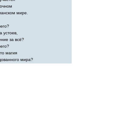
сочном
ианском мире.
чего?
а устоев,
ние за всё?
чего?
то магия
дованного мира?