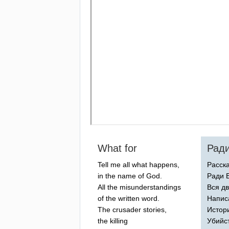
What
for
Ради
Tell
me
all
what
happens
,
Расска
in
the
name
of
God
.
Ради Б
All
the
misunderstandings
Вся д
of
the
written
word
.
Напис
The
crusader
stories
,
Истор
the
killing
Убийс