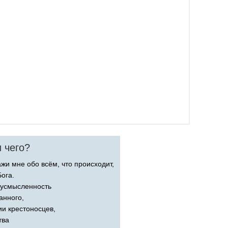
 чего?
жи мне обо всём, что происходит,
ога.
вусмысленность
анного,
ии крестоносцев,
тва