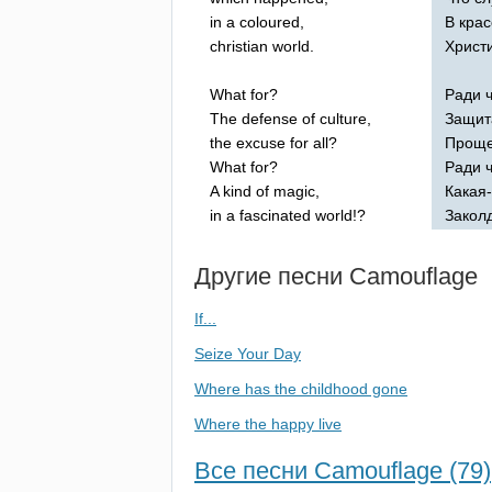
in
a
coloured
,
В кра
christian
world
.
Христ
What
for
?
Ради 
The
defense
of
culture
,
Защит
the
excuse
for
all
?
Проще
What
for
?
Ради 
A
kind
of
magic
,
Какая-
in
a
fascinated
world
!?
Закол
Другие песни
Camouflage
If...
Seize Your Day
Where has the childhood gone
Where the happy live
Все песни Camouflage (79)