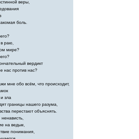
истинной веры,
едования
в
накомая боль.
чего?
 в раю,
гом мире?
чего?
кончательный вердикт
е нас против нас?
жи мне обо всём, что происходит,
амок
 и зла
дят границы нашего разума,
вства перестают объяснять.
 ненависть,
ие на ведьм,
ствие понимания,
учается