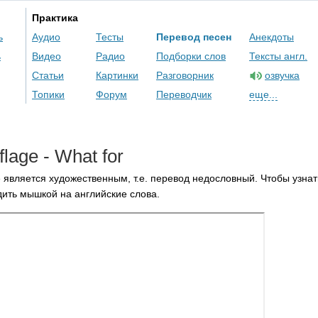
Практика
ь
Аудио
Тесты
Перевод песен
Анекдоты
ь
Видео
Радио
Подборки слов
Тексты англ.
Статьи
Картинки
Разговорник
озвучка
Топики
Форум
Переводчик
еще...
lage
-
What
for
 является художественным, т.е. перевод недословный. Чтобы узнат
ить мышкой на английские слова.